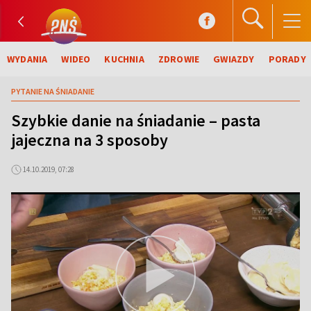
WYDANIA
WIDEO
KUCHNIA
ZDROWIE
GWIAZDY
PORADY
PYTANIE NA ŚNIADANIE
Szybkie danie na śniadanie – pasta
jajeczna na 3 sposoby
14.10.2019, 07:28