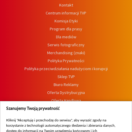
Kontakt
Centrum informacji TVP
Komisja Etyki
Program dla prasy
Dla mediów
Serwis fotograficzny
Merchandising (znaki)
Polityka Prywatności
Polityka przeciwdziałania nadużyciom i korupcji
Sklep TVP
Biuro Reklamy
Oferta Dystrybucyjna
Oferta Handlowa
Dostępność
Szanujemy Twoją prywatność
Moje zgody
Kliknij "Akceptuję i przechodzę do serwisu", aby wyrazić zgody na
Procedura zgłoszeń wewnętrznych
korzystanie z technologii automatycznego śledzenia i zbierania danych,
dostęp do informacji na Twoim urządzeniu końcowym i ich