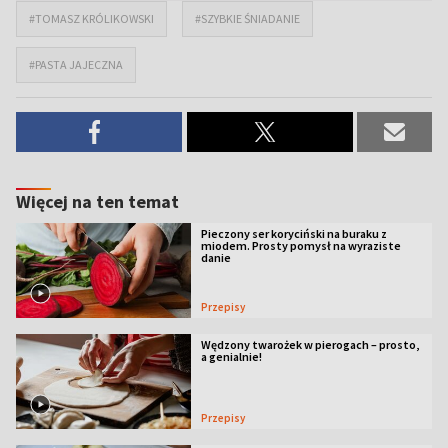
#TOMASZ KRÓLIKOWSKI
#SZYBKIE ŚNIADANIE
#PASTA JAJECZNA
Więcej na ten temat
Pieczony ser koryciński na buraku z
miodem. Prosty pomysł na wyraziste
danie
Przepisy
Wędzony twarożek w pierogach – prosto,
a genialnie!
Przepisy