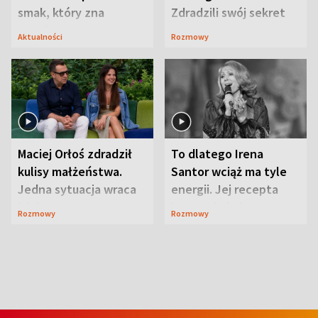
smak, który zna
Zdradzili swój sekret
Lubelszczyzna
Aktualności
Rozmowy
Maciej Orłoś zdradził
To dlatego Irena
kulisy małżeństwa.
Santor wciąż ma tyle
Jedna sytuacja wraca
energii. Jej recepta
jak bumerang
jest zaskakująco
Rozmowy
Rozmowy
prosta