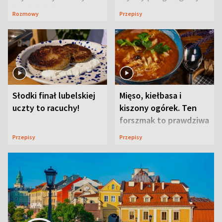
ją w Lublinie
Rozmowy
Przepisy
Słodki finał lubelskiej
Mięso, kiełbasa i
uczty to racuchy!
kiszony ogórek. Ten
forszmak to prawdziwa
uczta
Przepisy
Przepisy