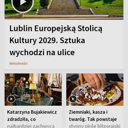
Lublin Europejską Stolicą
Kultury 2029. Sztuka
wychodzi na ulice
Aktualności
Katarzyna Bujakiewicz
Ziemniaki, kasza i
zdradziła, co
twaróg. Tak powstaje
najbardziej zachwyca
słynny piróg biłgorajski