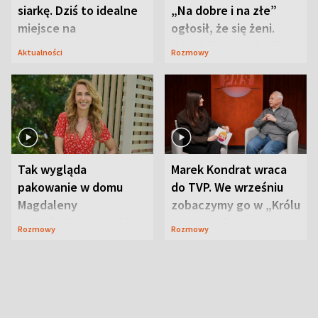
siarkę. Dziś to idealne
„Na dobre i na złe”
miejsce na
ogłosił, że się żeni.
wypoczynek
Zdradził, co zmienił
Aktualności
Rozmowy
syn
Tak wygląda
Marek Kondrat wraca
pakowanie w domu
do TVP. We wrześniu
Magdaleny
zobaczymy go w „Królu
Waligórskiej-Lisieckiej.
Maciusiu I”
Rozmowy
Rozmowy
Mąż nie odpuszcza