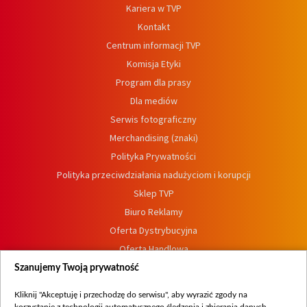
Kariera w TVP
Kontakt
Centrum informacji TVP
Komisja Etyki
Program dla prasy
Dla mediów
Serwis fotograficzny
Merchandising (znaki)
Polityka Prywatności
Polityka przeciwdziałania nadużyciom i korupcji
Sklep TVP
Biuro Reklamy
Oferta Dystrybucyjna
Oferta Handlowa
Dostępność
Szanujemy Twoją prywatność
Moje zgody
Kliknij "Akceptuję i przechodzę do serwisu", aby wyrazić zgody na
Procedura zgłoszeń wewnętrznych