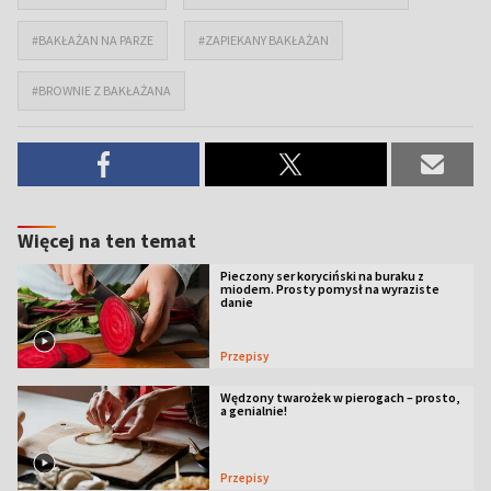
#BAKŁAŻAN NA PARZE
#ZAPIEKANY BAKŁAŻAN
#BROWNIE Z BAKŁAŻANA
Więcej na ten temat
Pieczony ser koryciński na buraku z
miodem. Prosty pomysł na wyraziste
danie
Przepisy
Wędzony twarożek w pierogach – prosto,
a genialnie!
Przepisy