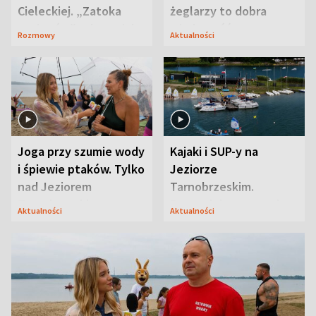
Cieleckiej. „Zatoka
żeglarzy to dobra
szpiegów” od razu ich
wiadomość
Rozmowy
Aktualności
zaskoczyła
Joga przy szumie wody
Kajaki i SUP-y na
i śpiewie ptaków. Tylko
Jeziorze
nad Jeziorem
Tarnobrzeskim.
Tarnobrzeskim
Przyrodnicy zwracają
Aktualności
Aktualności
uwagę na coś jeszcze