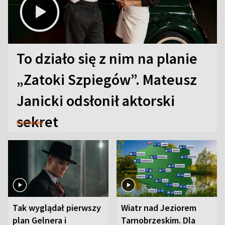
To działo się z nim na planie
„Zatoki Szpiegów”. Mateusz
Janicki odsłonił aktorski
sekret
Rozmowy
Tak wyglądał pierwszy
Wiatr nad Jeziorem
plan Gelnera i
Tarnobrzeskim. Dla