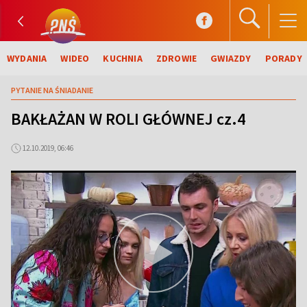
WYDANIA
WIDEO
KUCHNIA
ZDROWIE
GWIAZDY
PORADY
PYTANIE NA ŚNIADANIE
BAKŁAŻAN W ROLI GŁÓWNEJ cz.4
12.10.2019, 06:46