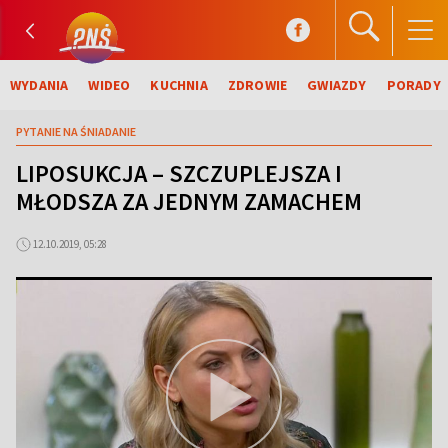
WYDANIA
WIDEO
KUCHNIA
ZDROWIE
GWIAZDY
PORADY
PYTANIE NA ŚNIADANIE
LIPOSUKCJA – SZCZUPLEJSZA I
MŁODSZA ZA JEDNYM ZAMACHEM
12.10.2019, 05:28