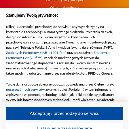
Oferta Handlowa
Dostępność
Szanujemy Twoją prywatność
Moje zgody
Kliknij "Akceptuję i przechodzę do serwisu", aby wyrazić zgody na
Procedura zgłoszeń wewnętrznych
korzystanie z technologii automatycznego śledzenia i zbierania danych,
dostęp do informacji na Twoim urządzeniu końcowym i ich
przechowywanie oraz na przetwarzanie Twoich danych osobowych przez
nas, czyli Telewizję Polską S.A. w likwidacji (zwaną dalej również „TVP”),
Zaufanych Partnerów z IAB* (1201 firm)
oraz pozostałych
Zaufanych
Partnerów TVP (93 firm)
, w celach marketingowych (w tym do
zautomatyzowanego dopasowania reklam do Twoich zainteresowań i
mierzenia ich skuteczności) i pozostałych, które wskazujemy poniżej, a
także zgody na udostępnianie przez nas identyfikatora PPID do Google.
Twoje dane osobowe zbierane podczas odwiedzania przez Ciebie naszych
poszczególnych serwisów
zwanych dalej „Portalem”, w tym informacje
zapisywane za pomocą technologii takich jak: pliki cookie, sygnalizatory
WWW lub innych podobnych technologii umożliwiających świadczenie
dopasowanych i bezpiecznych usług, personalizację treści oraz reklam,
udostępnianie funkcji mediów społecznościowych oraz analizowanie ruchu
Akceptuję i przechodzę do serwisu
w Internecie.
Twoje dane osobowe zbierane podczas odwiedzania przez Ciebie
Ustawienia zaawansowane