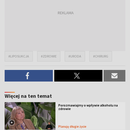
#LIPOSUKCJA
#ZDROWIE
#URODA
#CHIRURG
Więcej na ten temat
Porozmawiajmy o wpływie alkoholu na
zdrowie
Planuję długie życie