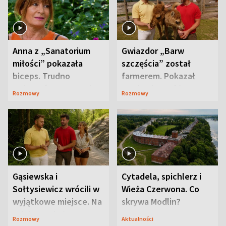
Anna z „Sanatorium
Gwiazdor „Barw
miłości” pokazała
szczęścia” został
biceps. Trudno
farmerem. Pokazał
uwierzyć, co przeszła
swoje niezwykłe
Rozmowy
Rozmowy
wcześniej
ranczo
Gąsiewska i
Cytadela, spichlerz i
Sołtysiewicz wrócili w
Wieża Czerwona. Co
wyjątkowe miejsce. Na
skrywa Modlin?
szlaku czekał
Rozmowy
Aktualności