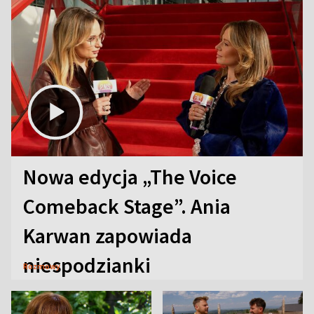
Nowa edycja „The Voice
Comeback Stage”. Ania
Karwan zapowiada
niespodzianki
Rozmowy