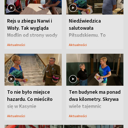
Rejs u zbiegu Narwi i
Niedźwiedzica
Wisły. Tak wygląda
salutowała
Modlin od strony wody
Piłsudskiemu. To
niejedyna tajemnica
Aktualności
Aktualności
Modlina
To nie było miejsce
Ten budynek ma ponad
hazardu. Co mieściło
dwa kilometry. Skrywa
się w Kasynie
wiele tajemnic
Oficerskim?
Aktualności
Aktualności