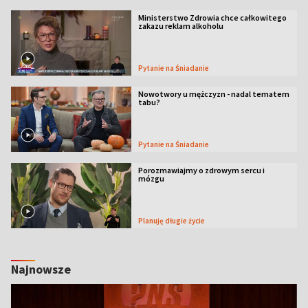
Ministerstwo Zdrowia chce całkowitego
zakazu reklam alkoholu
Pytanie na Śniadanie
Nowotwory u mężczyzn - nadal tematem
tabu?
Pytanie na Śniadanie
Porozmawiajmy o zdrowym sercu i
mózgu
Planuję długie życie
Najnowsze