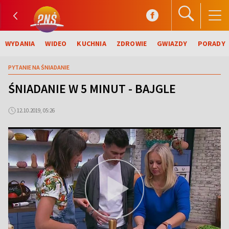
WYDANIA
WIDEO
KUCHNIA
ZDROWIE
GWIAZDY
PORADY
PYTANIE NA ŚNIADANIE
ŚNIADANIE W 5 MINUT - BAJGLE
12.10.2019, 05:26