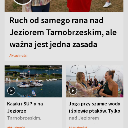
Ruch od samego rana nad
Jeziorem Tarnobrzeskim, ale
ważna jest jedna zasada
Aktualności
Kajaki i SUP-y na
Joga przy szumie wody
Jeziorze
i śpiewie ptaków. Tylko
Tarnobrzeskim.
nad Jeziorem
Przyrodnicy zwracają
Tarnobrzeskim
Aktualności
Aktualności