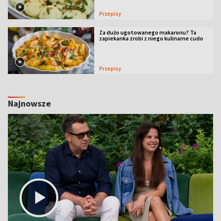
Przepisy
Za dużo ugotowanego makaronu? Ta
zapiekanka zrobi z niego kulinarne cudo
Przepisy
Najnowsze