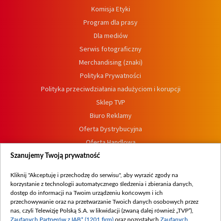
Komisja Etyki
Program dla prasy
Dla mediów
Serwis fotograficzny
Merchandising (znaki)
Polityka Prywatności
Polityka przeciwdziałania nadużyciom i korupcji
Sklep TVP
Biuro Reklamy
Oferta Dystrybucyjna
Oferta Handlowa
Dostępność
Szanujemy Twoją prywatność
Moje zgody
Kliknij "Akceptuję i przechodzę do serwisu", aby wyrazić zgody na
Procedura zgłoszeń wewnętrznych
korzystanie z technologii automatycznego śledzenia i zbierania danych,
dostęp do informacji na Twoim urządzeniu końcowym i ich
przechowywanie oraz na przetwarzanie Twoich danych osobowych przez
nas, czyli Telewizję Polską S.A. w likwidacji (zwaną dalej również „TVP”),
Zaufanych Partnerów z IAB* (1201 firm)
oraz pozostałych
Zaufanych