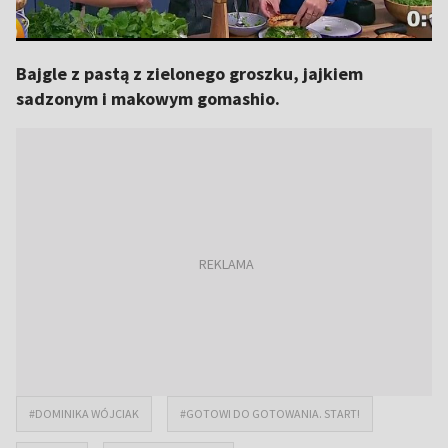
Bajgle z pastą z zielonego groszku, jajkiem
sadzonym i makowym gomashio.
#DOMINIKA WÓJCIAK
#GOTOWI DO GOTOWANIA. START!