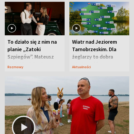
To działo się z nim na
Wiatr nad Jeziorem
planie „Zatoki
Tarnobrzeskim. Dla
Szpiegów”. Mateusz
żeglarzy to dobra
Janicki odsłonił
wiadomość
Rozmowy
Aktualności
aktorski sekret