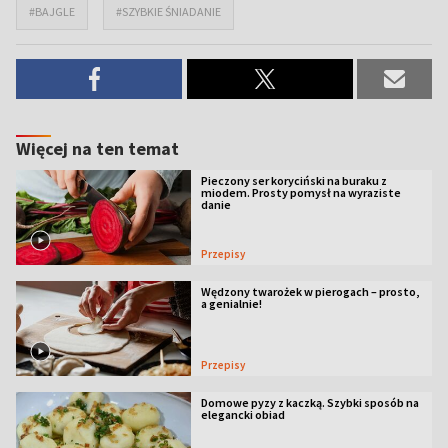
#BAJGLE
#SZYBKIE ŚNIADANIE
Więcej na ten temat
Pieczony ser koryciński na buraku z
miodem. Prosty pomysł na wyraziste
danie
Przepisy
Wędzony twarożek w pierogach – prosto,
a genialnie!
Przepisy
Domowe pyzy z kaczką. Szybki sposób na
elegancki obiad