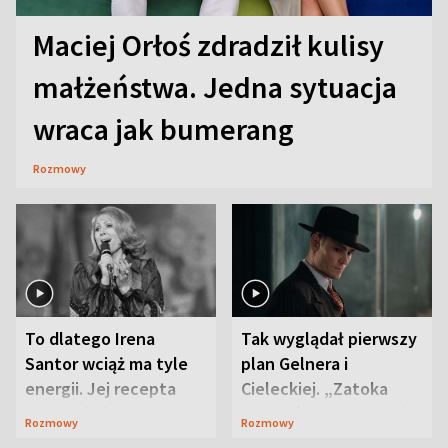
Maciej Orłoś zdradził kulisy
małżeństwa. Jedna sytuacja
wraca jak bumerang
Rozmowy
To dlatego Irena
Tak wyglądał pierwszy
Santor wciąż ma tyle
plan Gelnera i
energii. Jej recepta
Cieleckiej. „Zatoka
jest zaskakująco
szpiegów” od razu ich
Rozmowy
Rozmowy
prosta
zaskoczyła