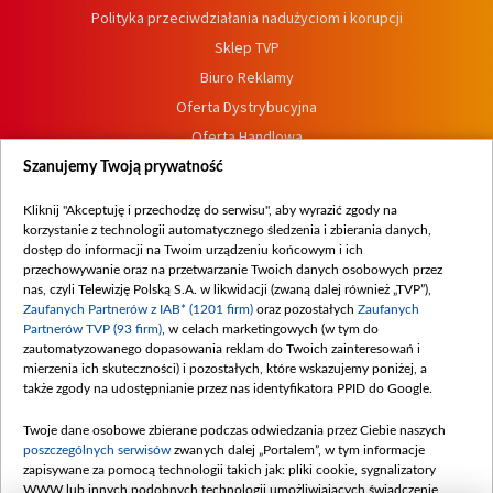
Polityka przeciwdziałania nadużyciom i korupcji
Sklep TVP
Biuro Reklamy
Oferta Dystrybucyjna
Oferta Handlowa
Dostępność
Szanujemy Twoją prywatność
Moje zgody
Kliknij "Akceptuję i przechodzę do serwisu", aby wyrazić zgody na
Procedura zgłoszeń wewnętrznych
korzystanie z technologii automatycznego śledzenia i zbierania danych,
dostęp do informacji na Twoim urządzeniu końcowym i ich
przechowywanie oraz na przetwarzanie Twoich danych osobowych przez
nas, czyli Telewizję Polską S.A. w likwidacji (zwaną dalej również „TVP”),
Zaufanych Partnerów z IAB* (1201 firm)
oraz pozostałych
Zaufanych
Partnerów TVP (93 firm)
, w celach marketingowych (w tym do
zautomatyzowanego dopasowania reklam do Twoich zainteresowań i
mierzenia ich skuteczności) i pozostałych, które wskazujemy poniżej, a
także zgody na udostępnianie przez nas identyfikatora PPID do Google.
Twoje dane osobowe zbierane podczas odwiedzania przez Ciebie naszych
poszczególnych serwisów
zwanych dalej „Portalem”, w tym informacje
zapisywane za pomocą technologii takich jak: pliki cookie, sygnalizatory
WWW lub innych podobnych technologii umożliwiających świadczenie