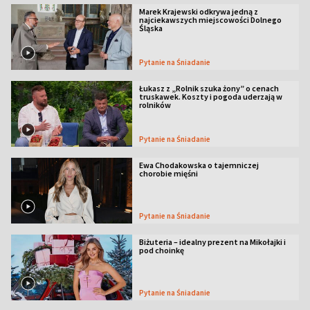
Marek Krajewski odkrywa jedną z
najciekawszych miejscowości Dolnego
Śląska
Pytanie na Śniadanie
Łukasz z „Rolnik szuka żony” o cenach
truskawek. Koszty i pogoda uderzają w
rolników
Pytanie na Śniadanie
Ewa Chodakowska o tajemniczej
chorobie mięśni
Pytanie na Śniadanie
Biżuteria – idealny prezent na Mikołajki i
pod choinkę
Pytanie na Śniadanie