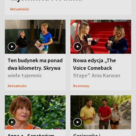
Aktualności
Ten budynek ma ponad
Nowa edycja „The
dwa kilometry. Skrywa
Voice Comeback
wiele tajemnic
Stage”. Ania Karwan
zapowiada
Aktualności
Rozmowy
niespodzianki
Anna z „Sanatorium
Gąsiewska i