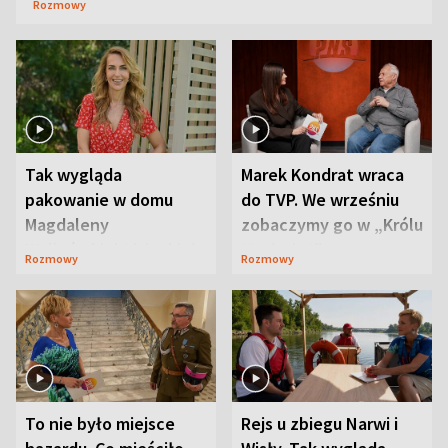
Rozmowy
Tak wygląda
Marek Kondrat wraca
pakowanie w domu
do TVP. We wrześniu
Magdaleny
zobaczymy go w „Królu
Waligórskiej-Lisieckiej.
Maciusiu I”
Rozmowy
Rozmowy
Mąż nie odpuszcza
To nie było miejsce
Rejs u zbiegu Narwi i