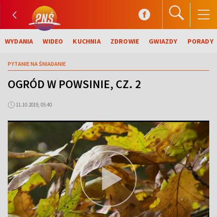
WYDANIA
WIDEO
KUCHNIA
ZDROWIE
GWIAZDY
PORADY
PYTANIE NA ŚNIADANIE
OGRÓD W POWSINIE, CZ. 2
11.10.2019, 05:40