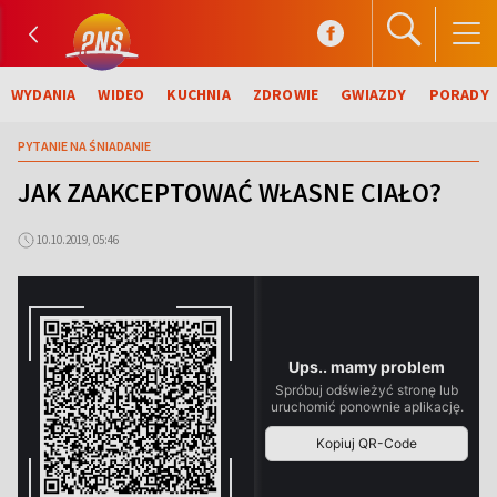
WYDANIA
WIDEO
KUCHNIA
ZDROWIE
GWIAZDY
PORADY
PYTANIE NA ŚNIADANIE
JAK ZAAKCEPTOWAĆ WŁASNE CIAŁO?
10.10.2019, 05:46