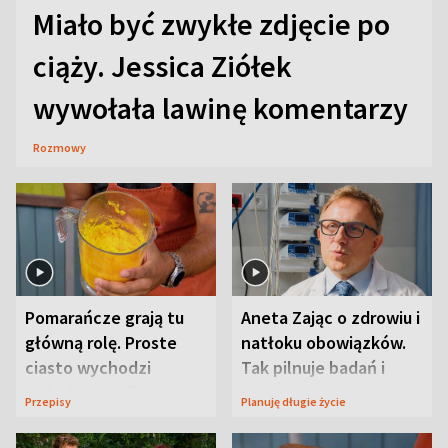
Miało być zwykłe zdjęcie po
ciąży. Jessica Ziółek
wywołała lawinę komentarzy
Rozmowy
Pomarańcze grają tu
Aneta Zając o zdrowiu i
główną rolę. Proste
natłoku obowiązków.
ciasto wychodzi
Tak pilnuje badań i
wyjątkowo wilgotne
wizyt
Przepisy
Planuję długie życie