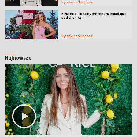
Pytanie na Śniadanie
Biżuteria – idealny prezent na Mikołajki i
pod choinkę
Pytanie na Śniadanie
Najnowsze