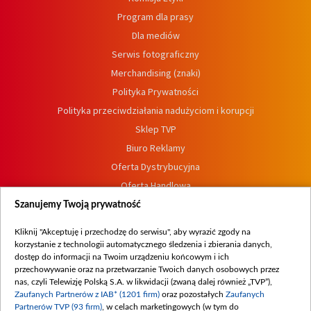
Program dla prasy
Dla mediów
Serwis fotograficzny
Merchandising (znaki)
Polityka Prywatności
Polityka przeciwdziałania nadużyciom i korupcji
Sklep TVP
Biuro Reklamy
Oferta Dystrybucyjna
Oferta Handlowa
Dostępność
Szanujemy Twoją prywatność
Moje zgody
Kliknij "Akceptuję i przechodzę do serwisu", aby wyrazić zgody na
Procedura zgłoszeń wewnętrznych
korzystanie z technologii automatycznego śledzenia i zbierania danych,
dostęp do informacji na Twoim urządzeniu końcowym i ich
przechowywanie oraz na przetwarzanie Twoich danych osobowych przez
nas, czyli Telewizję Polską S.A. w likwidacji (zwaną dalej również „TVP”),
Zaufanych Partnerów z IAB* (1201 firm)
oraz pozostałych
Zaufanych
Partnerów TVP (93 firm)
, w celach marketingowych (w tym do