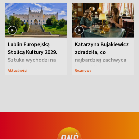
Lublin Europejską
Katarzyna Bujakiewicz
Stolicą Kultury 2029.
zdradziła, co
Sztuka wychodzi na
najbardziej zachwyca
ulice
ją w Lublinie
Aktualności
Rozmowy