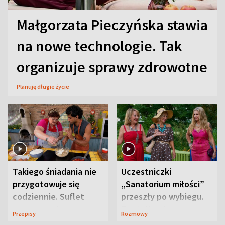
Małgorzata Pieczyńska stawia
na nowe technologie. Tak
organizuje sprawy zdrowotne
Planuję długie życie
Takiego śniadania nie
Uczestniczki
przygotowuje się
„Sanatorium miłości”
codziennie. Suflet
przeszły po wybiegu.
serowy zachwyca
Te stylizacje
Przepisy
Rozmowy
smakiem
przyciągały wzrok