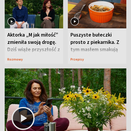
Aktorka „M jak miłość”
Puszyste bułeczki
zmieniła swoją drogę.
prosto z piekarnika. Z
Dziś wiąże przyszłość z
tym masłem smakują
neurobiologią
jeszcze lepiej
Rozmowy
Przepisy