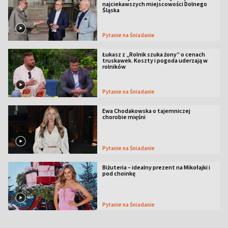
najciekawszych miejscowości Dolnego
Śląska
Pytanie na Śniadanie
Łukasz z „Rolnik szuka żony” o cenach
truskawek. Koszty i pogoda uderzają w
rolników
Pytanie na Śniadanie
Ewa Chodakowska o tajemniczej
chorobie mięśni
Pytanie na Śniadanie
Biżuteria – idealny prezent na Mikołajki i
pod choinkę
Pytanie na Śniadanie