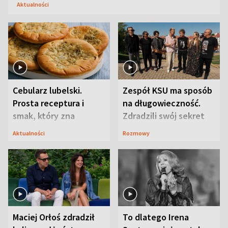
Aktualności
Cebularz lubelski.
Zespół KSU ma sposób
Prosta receptura i
na długowieczność.
smak, który zna
Zdradzili swój sekret
Lubelszczyzna
Aktualności
Rozmowy
Maciej Orłoś zdradził
To dlatego Irena