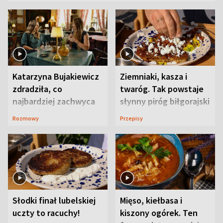
Katarzyna Bujakiewicz
Ziemniaki, kasza i
zdradziła, co
twaróg. Tak powstaje
najbardziej zachwyca
słynny piróg biłgorajski
ją w Lublinie
Rozmowy
Przepisy
Słodki finał lubelskiej
Mięso, kiełbasa i
uczty to racuchy!
kiszony ogórek. Ten