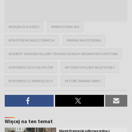
#KSIĄŻKI DLA DZIECI
#EMKA KOWALSKA
#EINSTEIN NA WIĄZCE ŚWIATŁA
#MANIA SKŁODOWSKA
#EVEREST. EDMUND HILLARY I TENZING NORGAY. NIESAMOWITA HISTORIA
#OPOWIEŚCI DLA CHŁOPCÓW
#KTÓRZY CHCĄ BYĆ WYJĄTKOWI 2
#OPOWIEŚCI O ZWIERZĘTACH
#KTÓRE ZMIENIŁY ŚWIAT
Więcej na ten temat
Marek Krajewski odkrywa jedną z