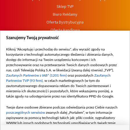
Sklep TVP
Biuro Reklamy
Oferta Dystrybucyjna
Oferta Handlowa
Dostępność
Szanujemy Twoją prywatność
Moje zgody
Kliknij "Akceptuję i przechodzę do serwisu", aby wyrazić zgody na
Procedura zgłoszeń wewnętrznych
korzystanie z technologii automatycznego śledzenia i zbierania danych,
dostęp do informacji na Twoim urządzeniu końcowym i ich
przechowywanie oraz na przetwarzanie Twoich danych osobowych przez
nas, czyli Telewizję Polską S.A. w likwidacji (zwaną dalej również „TVP”),
Zaufanych Partnerów z IAB* (1201 firm)
oraz pozostałych
Zaufanych
Partnerów TVP (93 firm)
, w celach marketingowych (w tym do
zautomatyzowanego dopasowania reklam do Twoich zainteresowań i
mierzenia ich skuteczności) i pozostałych, które wskazujemy poniżej, a
także zgody na udostępnianie przez nas identyfikatora PPID do Google.
Twoje dane osobowe zbierane podczas odwiedzania przez Ciebie naszych
poszczególnych serwisów
zwanych dalej „Portalem”, w tym informacje
zapisywane za pomocą technologii takich jak: pliki cookie, sygnalizatory
WWW lub innych podobnych technologii umożliwiających świadczenie
dopasowanych i bezpiecznych usług, personalizację treści oraz reklam,