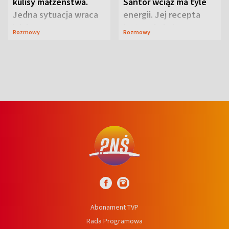
kulisy małżeństwa.
Santor wciąż ma tyle
Jedna sytuacja wraca
energii. Jej recepta
jak bumerang
jest zaskakująco
Rozmowy
Rozmowy
prosta
Abonament TVP
Rada Programowa