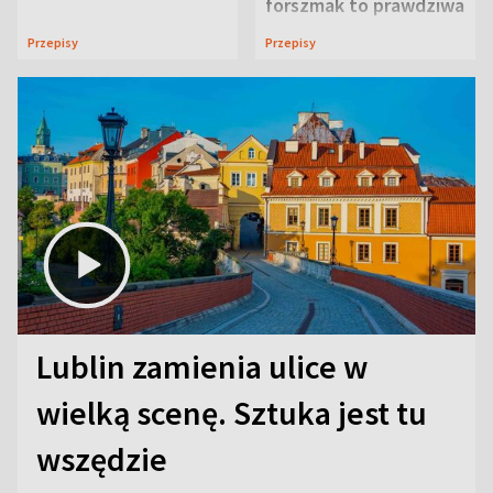
forszmak to prawdziwa
uczta
Przepisy
Przepisy
Lublin zamienia ulice w
wielką scenę. Sztuka jest tu
wszędzie