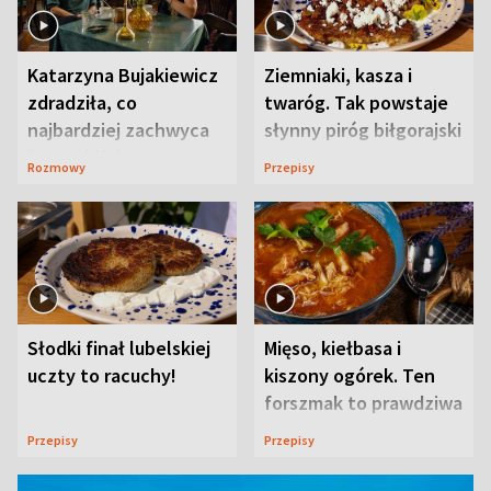
Katarzyna Bujakiewicz
Ziemniaki, kasza i
zdradziła, co
twaróg. Tak powstaje
najbardziej zachwyca
słynny piróg biłgorajski
ją w Lublinie
Rozmowy
Przepisy
Słodki finał lubelskiej
Mięso, kiełbasa i
uczty to racuchy!
kiszony ogórek. Ten
forszmak to prawdziwa
uczta
Przepisy
Przepisy