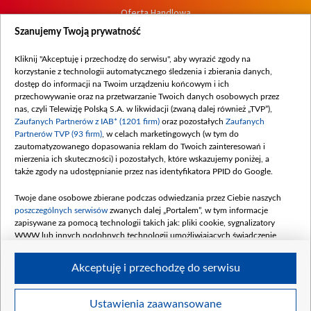
Oferta Handlowa
Dostępność
Szanujemy Twoją prywatność
Moje zgody
Kliknij "Akceptuję i przechodzę do serwisu", aby wyrazić zgody na
Procedura zgłoszeń wewnętrznych
korzystanie z technologii automatycznego śledzenia i zbierania danych,
dostęp do informacji na Twoim urządzeniu końcowym i ich
przechowywanie oraz na przetwarzanie Twoich danych osobowych przez
nas, czyli Telewizję Polską S.A. w likwidacji (zwaną dalej również „TVP”),
Zaufanych Partnerów z IAB* (1201 firm)
oraz pozostałych
Zaufanych
Partnerów TVP (93 firm)
, w celach marketingowych (w tym do
zautomatyzowanego dopasowania reklam do Twoich zainteresowań i
mierzenia ich skuteczności) i pozostałych, które wskazujemy poniżej, a
także zgody na udostępnianie przez nas identyfikatora PPID do Google.
Twoje dane osobowe zbierane podczas odwiedzania przez Ciebie naszych
poszczególnych serwisów
zwanych dalej „Portalem”, w tym informacje
zapisywane za pomocą technologii takich jak: pliki cookie, sygnalizatory
WWW lub innych podobnych technologii umożliwiających świadczenie
dopasowanych i bezpiecznych usług, personalizację treści oraz reklam,
udostępnianie funkcji mediów społecznościowych oraz analizowanie ruchu
Akceptuję i przechodzę do serwisu
w Internecie.
Twoje dane osobowe zbierane podczas odwiedzania przez Ciebie
Ustawienia zaawansowane