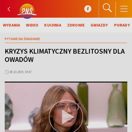
WYDANIA
WIDEO
KUCHNIA
ZDROWIE
GWIAZDY
PORADY
PYTANIE NA ŚNIADANIE
KRYZYS KLIMATYCZNY BEZLITOSNY DLA
OWADÓW
08.10.2019, 19:47