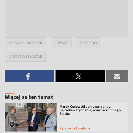
#KRYZYS KLIMATYCZNY
#OWADY
#PSZCZOŁY
#ADOPTUJ PSZCZOŁĘ
Więcej na ten temat
Marek Krajewski odkrywa jedną z
najciekawszych miejscowości Dolnego
Śląska
Pytanie na Śniadanie