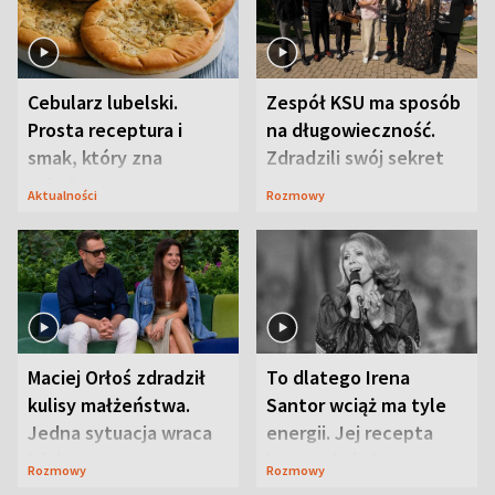
Cebularz lubelski.
Zespół KSU ma sposób
Prosta receptura i
na długowieczność.
smak, który zna
Zdradzili swój sekret
Lubelszczyzna
Aktualności
Rozmowy
Maciej Orłoś zdradził
To dlatego Irena
kulisy małżeństwa.
Santor wciąż ma tyle
Jedna sytuacja wraca
energii. Jej recepta
jak bumerang
jest zaskakująco
Rozmowy
Rozmowy
prosta