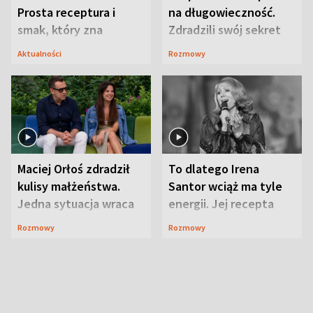
Prosta receptura i
na długowieczność.
smak, który zna
Zdradzili swój sekret
Lubelszczyzna
Aktualności
Rozmowy
Maciej Orłoś zdradził
To dlatego Irena
kulisy małżeństwa.
Santor wciąż ma tyle
Jedna sytuacja wraca
energii. Jej recepta
jak bumerang
jest zaskakująco
Rozmowy
Rozmowy
prosta