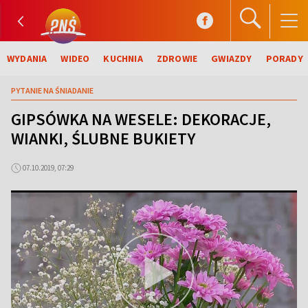
WYDANIA
WIDEO
KUCHNIA
ZDROWIE
GWIAZDY
PORADY
PYTANIE NA ŚNIADANIE
GIPSÓWKA NA WESELE: DEKORACJE,
WIANKI, ŚLUBNE BUKIETY
07.10.2019, 07:29