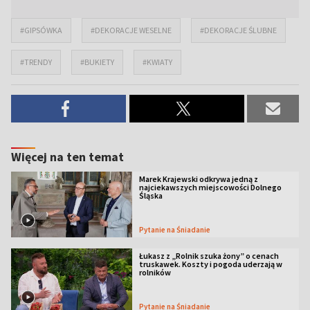
#GIPSÓWKA
#DEKORACJE WESELNE
#DEKORACJE ŚLUBNE
#TRENDY
#BUKIETY
#KWIATY
Więcej na ten temat
Marek Krajewski odkrywa jedną z
najciekawszych miejscowości Dolnego
Śląska
Pytanie na Śniadanie
Łukasz z „Rolnik szuka żony” o cenach
truskawek. Koszty i pogoda uderzają w
rolników
Pytanie na Śniadanie