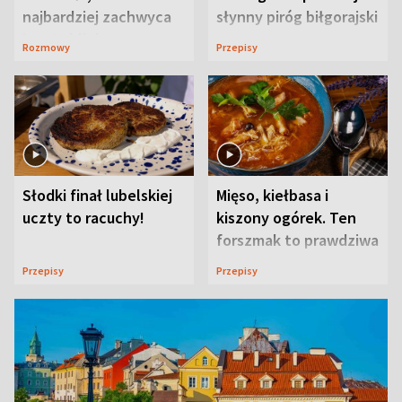
najbardziej zachwyca
słynny piróg biłgorajski
ją w Lublinie
Rozmowy
Przepisy
Słodki finał lubelskiej
Mięso, kiełbasa i
uczty to racuchy!
kiszony ogórek. Ten
forszmak to prawdziwa
uczta
Przepisy
Przepisy