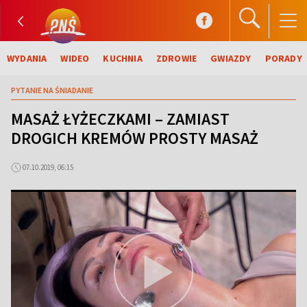
WYDANIA
WIDEO
KUCHNIA
ZDROWIE
GWIAZDY
PORADY
PYTANIE NA ŚNIADANIE
MASAŻ ŁYŻECZKAMI – ZAMIAST
DROGICH KREMÓW PROSTY MASAŻ
07.10.2019, 06:15