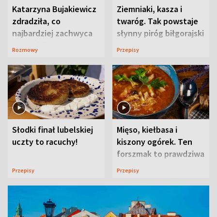
Katarzyna Bujakiewicz
Ziemniaki, kasza i
zdradziła, co
twaróg. Tak powstaje
najbardziej zachwyca
słynny piróg biłgorajski
ją w Lublinie
Rozmowy
Przepisy
Słodki finał lubelskiej
Mięso, kiełbasa i
uczty to racuchy!
kiszony ogórek. Ten
forszmak to prawdziwa
uczta
Przepisy
Przepisy