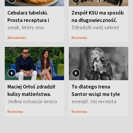
Cebularz lubelski.
Zespół KSU ma sposób
Prosta receptura i
na długowieczność.
smak, który zna
Zdradzili swój sekret
Lubelszczyzna
Aktualności
Rozmowy
Maciej Orłoś zdradził
To dlatego Irena
kulisy małżeństwa.
Santor wciąż ma tyle
Jedna sytuacja wraca
energii. Jej recepta
jak bumerang
jest zaskakująco
Rozmowy
Rozmowy
prosta