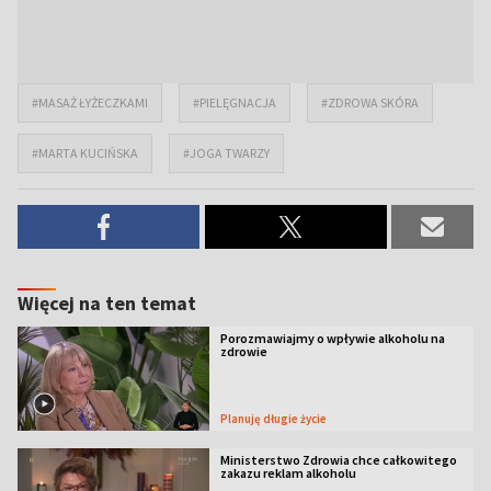
#MASAŻ ŁYŻECZKAMI
#PIELĘGNACJA
#ZDROWA SKÓRA
#MARTA KUCIŃSKA
#JOGA TWARZY
Więcej na ten temat
Porozmawiajmy o wpływie alkoholu na
zdrowie
Planuję długie życie
Ministerstwo Zdrowia chce całkowitego
zakazu reklam alkoholu