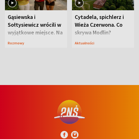
Gąsiewska i
Cytadela, spichlerz i
Sołtysiewicz wrócili w
Wieża Czerwona. Co
wyjątkowe miejsce. Na
skrywa Modlin?
szlaku czekał
Rozmowy
Aktualności
niedźwiedź