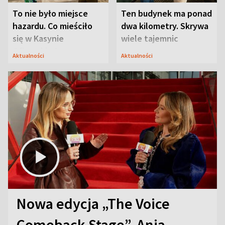
To nie było miejsce
Ten budynek ma ponad
hazardu. Co mieściło
dwa kilometry. Skrywa
się w Kasynie
wiele tajemnic
Oficerskim?
Aktualności
Aktualności
Nowa edycja „The Voice
Comeback Stage”. Ania