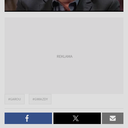
#GAROU
#GWIAZDY