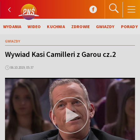
WYDANIA
WIDEO
KUCHNIA
ZDROWIE
GWIAZDY
PORADY
GWIAZDY
Wywiad Kasi Camilleri z Garou cz.2
06.10.2019, 05:37