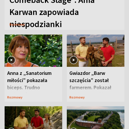
Karwan zapowiada
niespodzianki
Rozmowy
Anna z „Sanatorium
Gwiazdor „Barw
miłości” pokazała
szczęścia” został
biceps. Trudno
farmerem. Pokazał
uwierzyć, co przeszła
swoje niezwykłe
Rozmowy
Rozmowy
wcześniej
ranczo