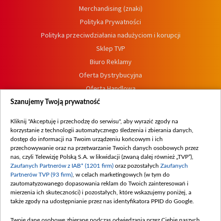
Merchandising (znaki)
Polityka Prywatności
Polityka przeciwdziałania nadużyciom i korupcji
Sklep TVP
Biuro Reklamy
Oferta Dystrybucyjna
Oferta Handlowa
Dostępność
Szanujemy Twoją prywatność
Moje zgody
Kliknij "Akceptuję i przechodzę do serwisu", aby wyrazić zgody na
Procedura zgłoszeń wewnętrznych
korzystanie z technologii automatycznego śledzenia i zbierania danych,
dostęp do informacji na Twoim urządzeniu końcowym i ich
przechowywanie oraz na przetwarzanie Twoich danych osobowych przez
nas, czyli Telewizję Polską S.A. w likwidacji (zwaną dalej również „TVP”),
Zaufanych Partnerów z IAB* (1201 firm)
oraz pozostałych
Zaufanych
Partnerów TVP (93 firm)
, w celach marketingowych (w tym do
zautomatyzowanego dopasowania reklam do Twoich zainteresowań i
mierzenia ich skuteczności) i pozostałych, które wskazujemy poniżej, a
także zgody na udostępnianie przez nas identyfikatora PPID do Google.
Twoje dane osobowe zbierane podczas odwiedzania przez Ciebie naszych