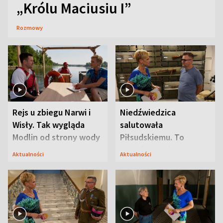
„Królu Maciusiu I”
Rozmowy
Rejs u zbiegu Narwi i
Niedźwiedzica
Wisły. Tak wygląda
salutowała
Modlin od strony wody
Piłsudskiemu. To
niejedyna tajemnica
Aktualności
Aktualności
Modlina