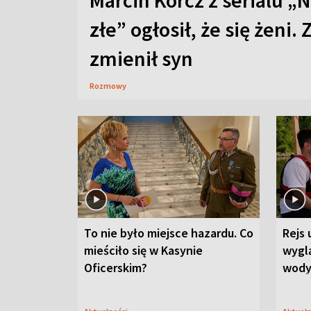
Marcin Korcz z serialu „N
złe” ogłosił, że się żeni. 
zmienił syn
Rozmowy
To nie było miejsce hazardu. Co
Rejs 
mieściło się w Kasynie
wygl
Oficerskim?
wod