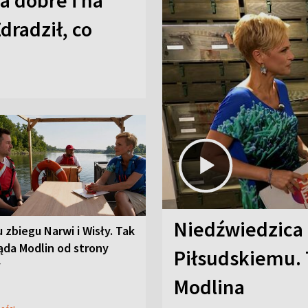
a dobre i na
Zdradził, co
Niedźwiedzica
u zbiegu Narwi i Wisły. Tak
ąda Modlin od strony
Piłsudskiemu. 
y
Modlina