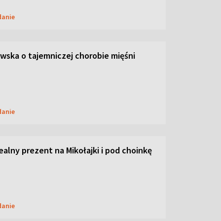
danie
ska o tajemniczej chorobie mięśni
danie
dealny prezent na Mikołajki i pod choinkę
danie