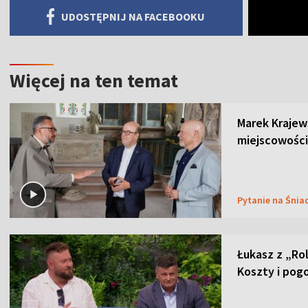
UDOSTĘPNIJ NA FACEBOOKU
Więcej na ten temat
Marek Krajew
miejscowości
Pytanie na Śnia
Łukasz z „Ro
Koszty i pog