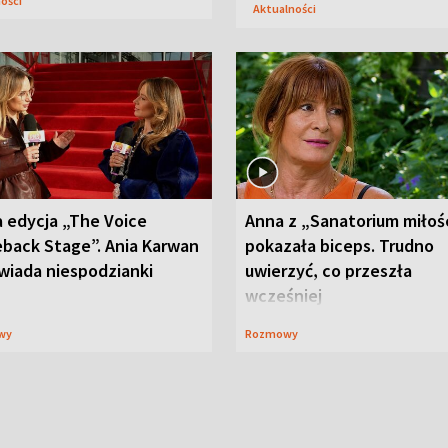
ności
Aktualności
 edycja „The Voice
Anna z „Sanatorium miłoś
back Stage”. Ania Karwan
pokazała biceps. Trudno
wiada niespodzianki
uwierzyć, co przeszła
wcześniej
wy
Rozmowy