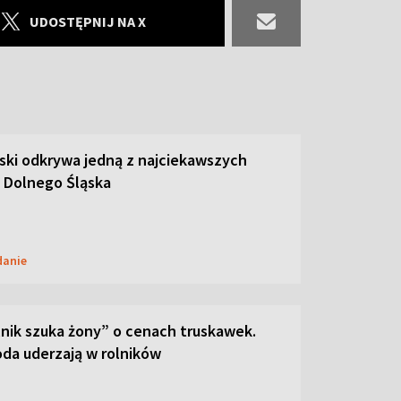
UDOSTĘPNIJ NA X
ski odkrywa jedną z najciekawszych
 Dolnego Śląska
danie
lnik szuka żony” o cenach truskawek.
oda uderzają w rolników