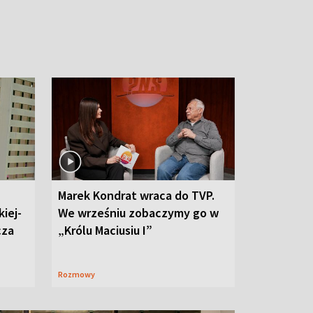
Marek Kondrat wraca do TVP.
iej-
We wrześniu zobaczymy go w
cza
„Królu Maciusiu I”
Rozmowy