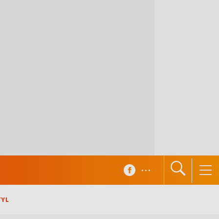
...
TYL