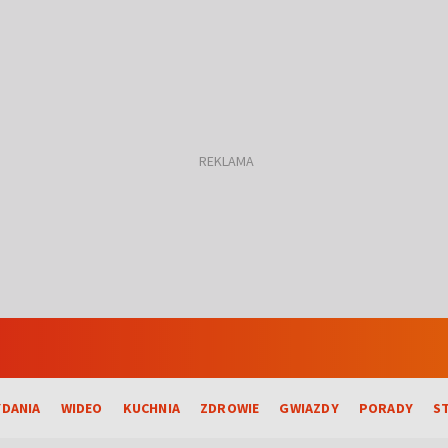
DANIA
WIDEO
KUCHNIA
ZDROWIE
GWIAZDY
PORADY
S