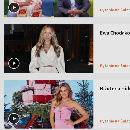
Pytanie na Śnia
Ewa Chodakow
Pytanie na Śnia
Biżuteria – i
Pytanie na Śnia