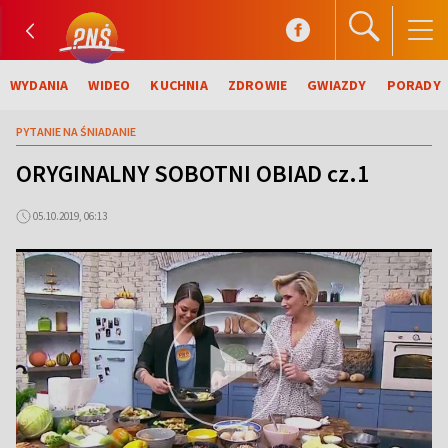
WYDANIA
WIDEO
KUCHNIA
ZDROWIE
GWIAZDY
PORADY
PYTANIE NA ŚNIADANIE
ORYGINALNY SOBOTNI OBIAD cz.1
05.10.2019, 06:13