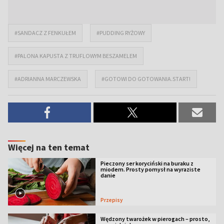
#SANDACZ Z FENKUŁEM
#PUDDING RYŻOWY
#PALONA KAPUSTA Z TRUFLOWYM BESZAMELEM
#ADRIANNA MARCZEWSKA
#GOTOWI DO GOTOWANIA.START!
Więcej na ten temat
Pieczony ser koryciński na buraku z
miodem. Prosty pomysł na wyraziste
danie
Przepisy
Wędzony twarożek w pierogach – prosto,