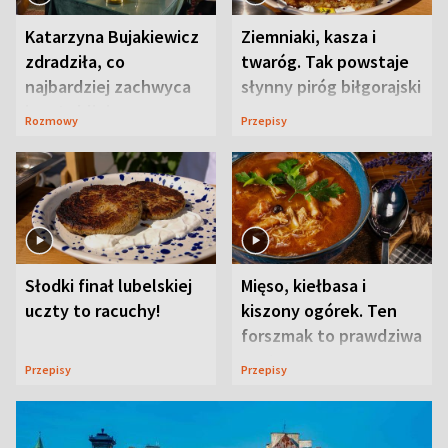
Katarzyna Bujakiewicz
Ziemniaki, kasza i
zdradziła, co
twaróg. Tak powstaje
najbardziej zachwyca
słynny piróg biłgorajski
ją w Lublinie
Rozmowy
Przepisy
Słodki finał lubelskiej
Mięso, kiełbasa i
uczty to racuchy!
kiszony ogórek. Ten
forszmak to prawdziwa
uczta
Przepisy
Przepisy