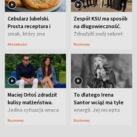
Cebularz lubelski.
Zespół KSU ma sposób
Prosta receptura i
na długowieczność.
smak, który zna
Zdradzili swój sekret
Lubelszczyzna
Aktualności
Rozmowy
Maciej Orłoś zdradził
To dlatego Irena
kulisy małżeństwa.
Santor wciąż ma tyle
Jedna sytuacja wraca
energii. Jej recepta
jak bumerang
jest zaskakująco
Rozmowy
Rozmowy
prosta