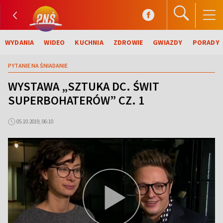
WYDANIA
WIDEO
KUCHNIA
ZDROWIE
GWIAZDY
PORADY
PYTANIE NA ŚNIADANIE
WYSTAWA „SZTUKA DC. ŚWIT
SUPERBOHATERÓW” CZ. 1
05.10.2019, 06:10