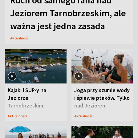
Jeziorem Tarnobrzeskim, ale
ważna jest jedna zasada
Aktualności
Kajaki i SUP-y na
Joga przy szumie wody
Jeziorze
i śpiewie ptaków. Tylko
Tarnobrzeskim.
nad Jeziorem
Przyrodnicy zwracają
Tarnobrzeskim
Aktualności
Aktualności
uwagę na coś jeszcze