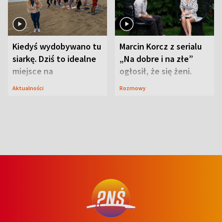
Kiedyś wydobywano tu
Marcin Korcz z serialu
siarkę. Dziś to idealne
„Na dobre i na złe”
miejsce na
ogłosił, że się żeni.
wypoczynek
Zdradził, co zmienił
Aktualności
Rozmowy
syn