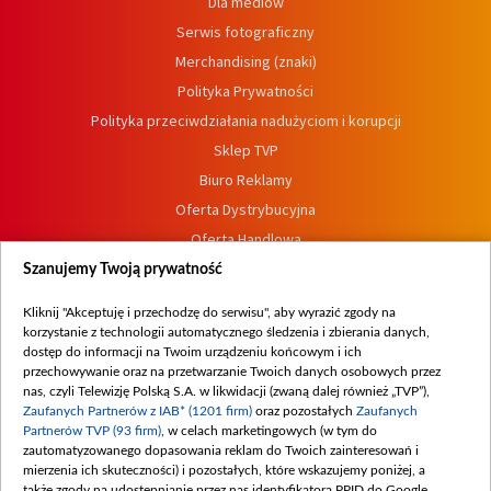
Dla mediów
Serwis fotograficzny
Merchandising (znaki)
Polityka Prywatności
Polityka przeciwdziałania nadużyciom i korupcji
Sklep TVP
Biuro Reklamy
Oferta Dystrybucyjna
Oferta Handlowa
Dostępność
Szanujemy Twoją prywatność
Moje zgody
Kliknij "Akceptuję i przechodzę do serwisu", aby wyrazić zgody na
Procedura zgłoszeń wewnętrznych
korzystanie z technologii automatycznego śledzenia i zbierania danych,
dostęp do informacji na Twoim urządzeniu końcowym i ich
przechowywanie oraz na przetwarzanie Twoich danych osobowych przez
nas, czyli Telewizję Polską S.A. w likwidacji (zwaną dalej również „TVP”),
Zaufanych Partnerów z IAB* (1201 firm)
oraz pozostałych
Zaufanych
Partnerów TVP (93 firm)
, w celach marketingowych (w tym do
zautomatyzowanego dopasowania reklam do Twoich zainteresowań i
mierzenia ich skuteczności) i pozostałych, które wskazujemy poniżej, a
także zgody na udostępnianie przez nas identyfikatora PPID do Google.