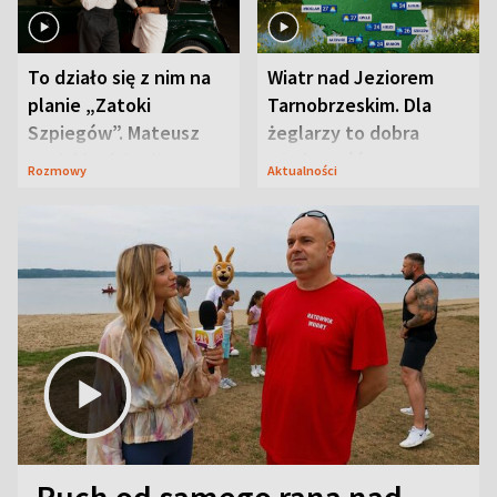
To działo się z nim na
Wiatr nad Jeziorem
planie „Zatoki
Tarnobrzeskim. Dla
Szpiegów”. Mateusz
żeglarzy to dobra
Janicki odsłonił
wiadomość
Rozmowy
Aktualności
aktorski sekret
Ruch od samego rana nad