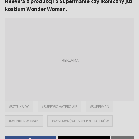
Reeve’a z produkcji o Supermanie czy ikoniczny już
kostium Wonder Woman.
#SZTUKA DC
#SUPERBOHATEROWIE
#SUPERMAN
#WONDER WOMAN
#WYSTAWA ŚWIT SUPERBOHATERÓW