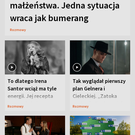
małżeństwa. Jedna sytuacja
wraca jak bumerang
Rozmowy
To dlatego Irena
Tak wyglądał pierwszy
Santor wciąż ma tyle
plan Gelnera i
energii. Jej recepta
Cieleckiej. „Zatoka
jest zaskakująco
szpiegów” od razu ich
Rozmowy
Rozmowy
prosta
zaskoczyła