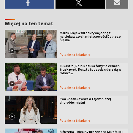
Więcej na ten temat
Marek Krajewski odkrywa jedną z
najciekawszych miejscowości Dolnego
Śląska
Pytanie na Śniadanie
Łukasz z „Rolnik szuka żony” o cenach
truskawek. Koszty i pogoda uderzają w
rolników
Pytanie na Śniadanie
Ewa Chodakowska o tajemniczej
chorobie mięśni
Pytanie na Śniadanie
Biżuteria – idealny prezent na Mikołajki i