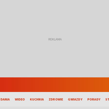
DANIA
WIDEO
KUCHNIA
ZDROWIE
GWIAZDY
PORADY
S