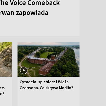
The Voice Comeback
arwan zapowiada
Cytadela, spichlerz i Wieża
ce.
Czerwona. Co skrywa Modlin?
edź