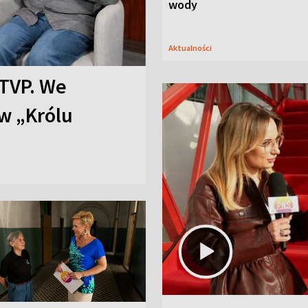
wody
Aktualności
TVP. We
w „Królu