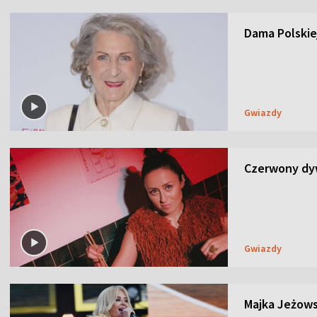
Dama Polskiej
Gwiazdy
Czerwony dyw
Gwiazdy
Majka Jeżows