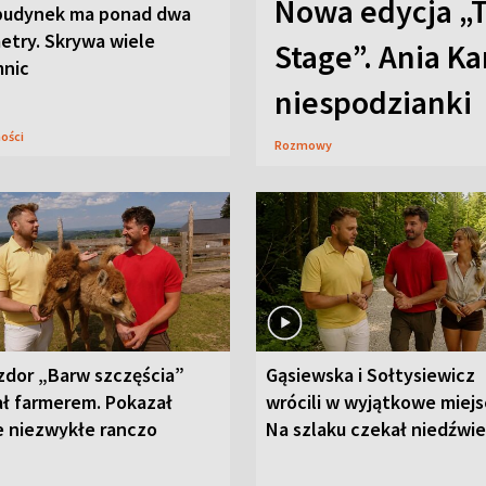
Nowa edycja „
budynek ma ponad dwa
etry. Skrywa wiele
Stage”. Ania K
mnic
niespodzianki
ności
Rozmowy
zdor „Barw szczęścia”
Gąsiewska i Sołtysiewicz
ał farmerem. Pokazał
wrócili w wyjątkowe miejs
e niezwykłe ranczo
Na szlaku czekał niedźwi