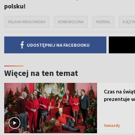
polsku!
#SLAVA KRASOWSKA
#ZNIEWOLONA
#SERIAL
#JĘZY
UDOSTĘPNIJ NA FACEBOOKU
Więcej na ten temat
Czas na świą
prezentuje w
Gwiazdy