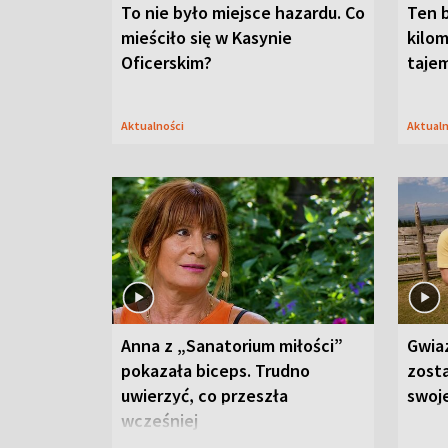
To nie było miejsce hazardu. Co
Ten 
mieściło się w Kasynie
kilom
Oficerskim?
taje
Aktualności
Aktual
Anna z „Sanatorium miłości”
Gwia
pokazała biceps. Trudno
zost
uwierzyć, co przeszła
swoj
wcześniej