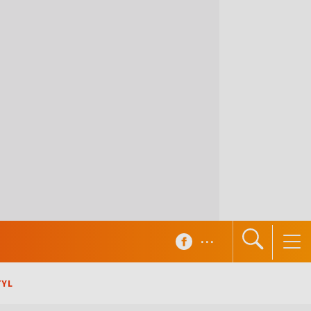
...
TYL