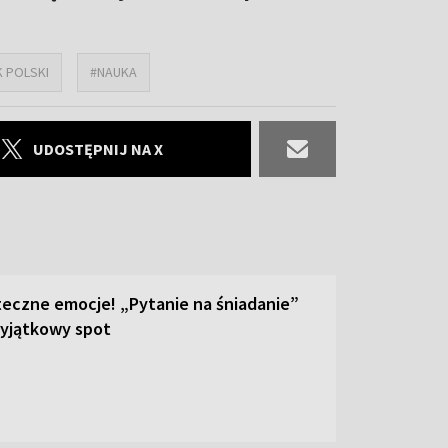
K POLSKI
#NAUKA
UDOSTĘPNIJ NA X
teczne emocje! „Pytanie na śniadanie”
yjątkowy spot