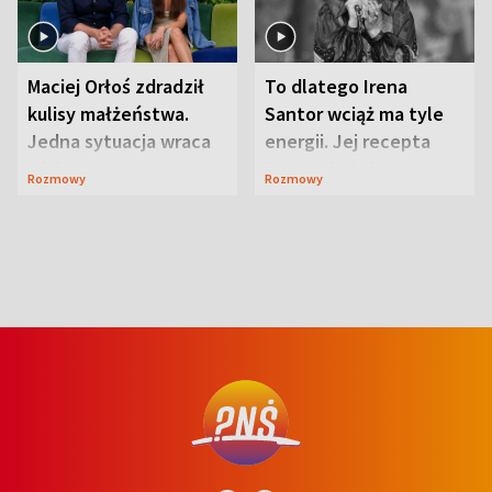
Maciej Orłoś zdradził
To dlatego Irena
kulisy małżeństwa.
Santor wciąż ma tyle
Jedna sytuacja wraca
energii. Jej recepta
jak bumerang
jest zaskakująco
Rozmowy
Rozmowy
prosta