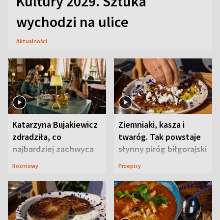
Kultury 2029. Sztuka
wychodzi na ulice
Aktualności
Katarzyna Bujakiewicz
Ziemniaki, kasza i
zdradziła, co
twaróg. Tak powstaje
najbardziej zachwyca
słynny piróg biłgorajski
ją w Lublinie
Rozmowy
Przepisy