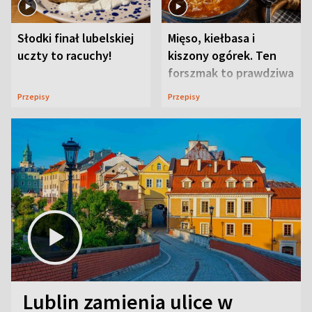
Słodki finał lubelskiej
Mięso, kiełbasa i
uczty to racuchy!
kiszony ogórek. Ten
forszmak to prawdziwa
uczta
Przepisy
Przepisy
Lublin zamienia ulice w