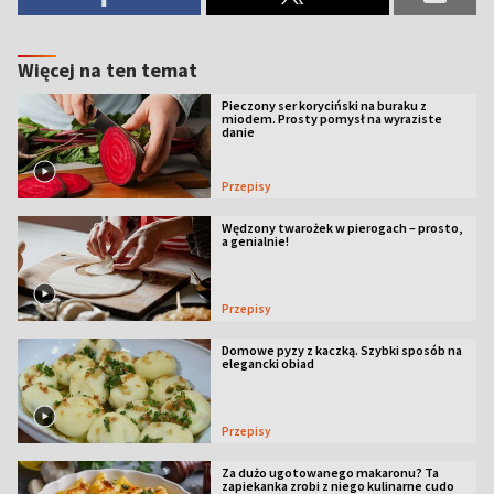
Więcej na ten temat
Pieczony ser koryciński na buraku z
miodem. Prosty pomysł na wyraziste
danie
Przepisy
Wędzony twarożek w pierogach – prosto,
a genialnie!
Przepisy
Domowe pyzy z kaczką. Szybki sposób na
elegancki obiad
Przepisy
Za dużo ugotowanego makaronu? Ta
zapiekanka zrobi z niego kulinarne cudo