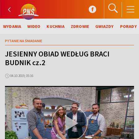
WYDANIA
WIDEO
KUCHNIA
ZDROWIE
GWIAZDY
PORADY
PYTANIE NA ŚNIADANIE
JESIENNY OBIAD WEDŁUG BRACI
BUDNIK cz.2
04.10.2019, 05:16