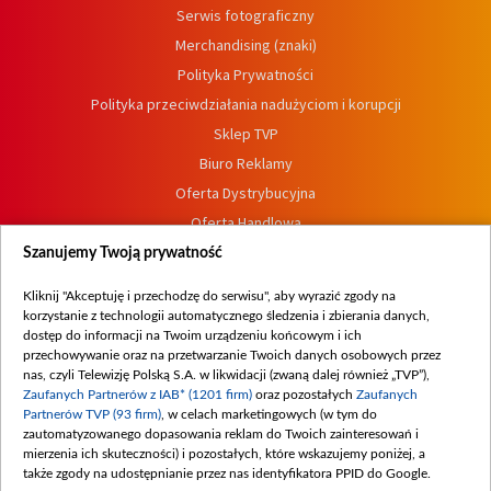
Serwis fotograficzny
Merchandising (znaki)
Polityka Prywatności
Polityka przeciwdziałania nadużyciom i korupcji
Sklep TVP
Biuro Reklamy
Oferta Dystrybucyjna
Oferta Handlowa
Dostępność
Szanujemy Twoją prywatność
Moje zgody
Kliknij "Akceptuję i przechodzę do serwisu", aby wyrazić zgody na
Procedura zgłoszeń wewnętrznych
korzystanie z technologii automatycznego śledzenia i zbierania danych,
dostęp do informacji na Twoim urządzeniu końcowym i ich
przechowywanie oraz na przetwarzanie Twoich danych osobowych przez
nas, czyli Telewizję Polską S.A. w likwidacji (zwaną dalej również „TVP”),
Zaufanych Partnerów z IAB* (1201 firm)
oraz pozostałych
Zaufanych
Partnerów TVP (93 firm)
, w celach marketingowych (w tym do
zautomatyzowanego dopasowania reklam do Twoich zainteresowań i
mierzenia ich skuteczności) i pozostałych, które wskazujemy poniżej, a
także zgody na udostępnianie przez nas identyfikatora PPID do Google.