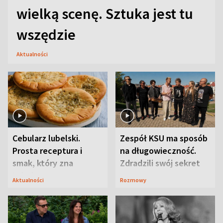
wielką scenę. Sztuka jest tu
wszędzie
Aktualności
Cebularz lubelski.
Zespół KSU ma sposób
Prosta receptura i
na długowieczność.
smak, który zna
Zdradzili swój sekret
Lubelszczyzna
Aktualności
Rozmowy