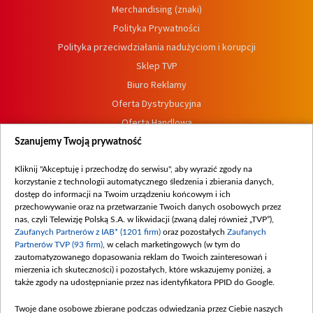
Merchandising (znaki)
Polityka Prywatności
Polityka przeciwdziałania nadużyciom i korupcji
Sklep TVP
Biuro Reklamy
Oferta Dystrybucyjna
Oferta Handlowa
Dostępność
Szanujemy Twoją prywatność
Moje zgody
Kliknij "Akceptuję i przechodzę do serwisu", aby wyrazić zgody na
Procedura zgłoszeń wewnętrznych
korzystanie z technologii automatycznego śledzenia i zbierania danych,
dostęp do informacji na Twoim urządzeniu końcowym i ich
przechowywanie oraz na przetwarzanie Twoich danych osobowych przez
nas, czyli Telewizję Polską S.A. w likwidacji (zwaną dalej również „TVP”),
Zaufanych Partnerów z IAB* (1201 firm)
oraz pozostałych
Zaufanych
Partnerów TVP (93 firm)
, w celach marketingowych (w tym do
zautomatyzowanego dopasowania reklam do Twoich zainteresowań i
mierzenia ich skuteczności) i pozostałych, które wskazujemy poniżej, a
także zgody na udostępnianie przez nas identyfikatora PPID do Google.
Twoje dane osobowe zbierane podczas odwiedzania przez Ciebie naszych