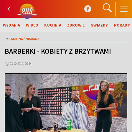
WYDANIA
WIDEO
KUCHNIA
ZDROWIE
GWIAZDY
PORADY
PYTANIE NA ŚNIADANIE
BARBERKI - KOBIETY Z BRZYTWAMI
03.10.2019, 06:44