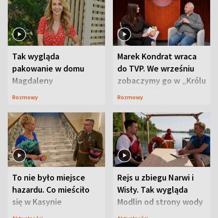
Tak wygląda
Marek Kondrat wraca
pakowanie w domu
do TVP. We wrześniu
Magdaleny
zobaczymy go w „Królu
Waligórskiej-Lisieckiej.
Maciusiu I”
Rozmowy
Rozmowy
Mąż nie odpuszcza
To nie było miejsce
Rejs u zbiegu Narwi i
hazardu. Co mieściło
Wisły. Tak wygląda
się w Kasynie
Modlin od strony wody
Oficerskim?