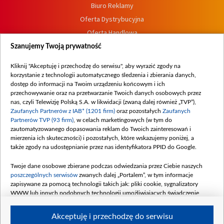
Biuro Reklamy
Oferta Dystrybucyjna
Oferta Handlowa
Dostępność
Szanujemy Twoją prywatność
Moje zgody
Kliknij "Akceptuję i przechodzę do serwisu", aby wyrazić zgody na
Procedura zgłoszeń wewnętrznych
korzystanie z technologii automatycznego śledzenia i zbierania danych,
dostęp do informacji na Twoim urządzeniu końcowym i ich
przechowywanie oraz na przetwarzanie Twoich danych osobowych przez
nas, czyli Telewizję Polską S.A. w likwidacji (zwaną dalej również „TVP”),
Zaufanych Partnerów z IAB* (1201 firm)
oraz pozostałych
Zaufanych
Partnerów TVP (93 firm)
, w celach marketingowych (w tym do
zautomatyzowanego dopasowania reklam do Twoich zainteresowań i
mierzenia ich skuteczności) i pozostałych, które wskazujemy poniżej, a
także zgody na udostępnianie przez nas identyfikatora PPID do Google.
Twoje dane osobowe zbierane podczas odwiedzania przez Ciebie naszych
poszczególnych serwisów
zwanych dalej „Portalem”, w tym informacje
zapisywane za pomocą technologii takich jak: pliki cookie, sygnalizatory
WWW lub innych podobnych technologii umożliwiających świadczenie
dopasowanych i bezpiecznych usług, personalizację treści oraz reklam,
udostępnianie funkcji mediów społecznościowych oraz analizowanie ruchu
Akceptuję i przechodzę do serwisu
w Internecie.