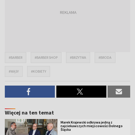
#BARBER
#BARBER SHOP
#BRZYTWA
#BRODA
#WĄSY
#KOBIETY
Więcej na ten temat
Marek Krajewski odkrywa jedną z
najciekawszych miejscowości Dolnego
Śląska