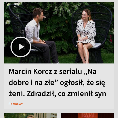
Marcin Korcz z serialu „Na
dobre i na złe” ogłosił, że się
żeni. Zdradził, co zmienił syn
Rozmowy