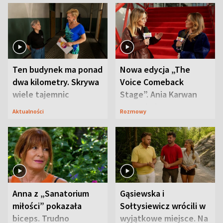
Ten budynek ma ponad
Nowa edycja „The
dwa kilometry. Skrywa
Voice Comeback
wiele tajemnic
Stage”. Ania Karwan
zapowiada
Aktualności
Rozmowy
niespodzianki
Anna z „Sanatorium
Gąsiewska i
miłości” pokazała
Sołtysiewicz wrócili w
biceps. Trudno
wyjątkowe miejsce. Na