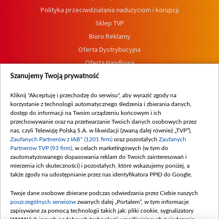
Polityka przeciwdziałania nadużyciom i korupcji
Sklep TVP
Biuro Reklamy
Oferta Dystrybucyjna
Oferta Handlowa
Dostępność
Szanujemy Twoją prywatność
Moje zgody
Kliknij "Akceptuję i przechodzę do serwisu", aby wyrazić zgody na
Procedura zgłoszeń wewnętrznych
korzystanie z technologii automatycznego śledzenia i zbierania danych,
dostęp do informacji na Twoim urządzeniu końcowym i ich
przechowywanie oraz na przetwarzanie Twoich danych osobowych przez
nas, czyli Telewizję Polską S.A. w likwidacji (zwaną dalej również „TVP”),
Zaufanych Partnerów z IAB* (1201 firm)
oraz pozostałych
Zaufanych
Partnerów TVP (93 firm)
, w celach marketingowych (w tym do
zautomatyzowanego dopasowania reklam do Twoich zainteresowań i
mierzenia ich skuteczności) i pozostałych, które wskazujemy poniżej, a
także zgody na udostępnianie przez nas identyfikatora PPID do Google.
Twoje dane osobowe zbierane podczas odwiedzania przez Ciebie naszych
poszczególnych serwisów
zwanych dalej „Portalem”, w tym informacje
zapisywane za pomocą technologii takich jak: pliki cookie, sygnalizatory