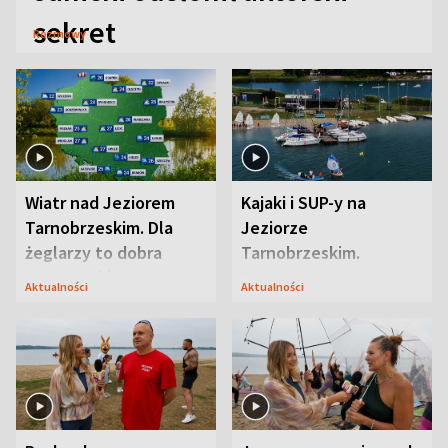
sekret
Rozmowy
Wiatr nad Jeziorem
Kajaki i SUP-y na
Tarnobrzeskim. Dla
Jeziorze
żeglarzy to dobra
Tarnobrzeskim.
wiadomość
Przyrodnicy zwracają
Aktualności
Aktualności
uwagę na coś jeszcze