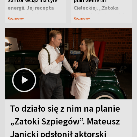
Santor wciąż ma tyle
plan Gelnera i
energii. Jej recepta
Cieleckiej. „Zatoka
jest zaskakująco
szpiegów” od razu ich
Rozmowy
Rozmowy
prosta
zaskoczyła
To działo się z nim na planie
„Zatoki Szpiegów”. Mateusz
Janicki odsłonił aktorski