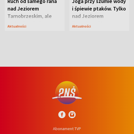
Ruch od samego rana
Joga przy szumie wody
nad Jeziorem
i śpiewie ptaków. Tylko
Tarnobrzeskim, ale
nad Jeziorem
ważna jest jedna
Tarnobrzeskim
Aktualności
Aktualności
zasada
Abonament TVP