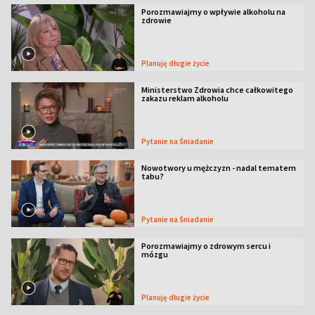
Porozmawiajmy o wpływie alkoholu na
zdrowie
Planuję długie życie
Ministerstwo Zdrowia chce całkowitego
zakazu reklam alkoholu
Pytanie na Śniadanie
Nowotwory u mężczyzn - nadal tematem
tabu?
Pytanie na Śniadanie
Porozmawiajmy o zdrowym sercu i
mózgu
Planuję długie życie