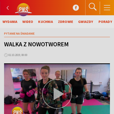
WYDANIA
WIDEO
KUCHNIA
ZDROWIE
GWIAZDY
PORADY
PYTANIE NA ŚNIADANIE
WALKA Z NOWOTWOREM
02.10.2019, 08:00