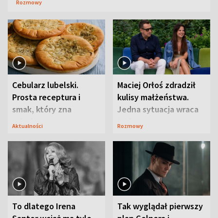
Rozmowy
Cebularz lubelski.
Maciej Orłoś zdradził
Prosta receptura i
kulisy małżeństwa.
smak, który zna
Jedna sytuacja wraca
Lubelszczyzna
jak bumerang
Aktualności
Rozmowy
To dlatego Irena
Tak wyglądał pierwszy