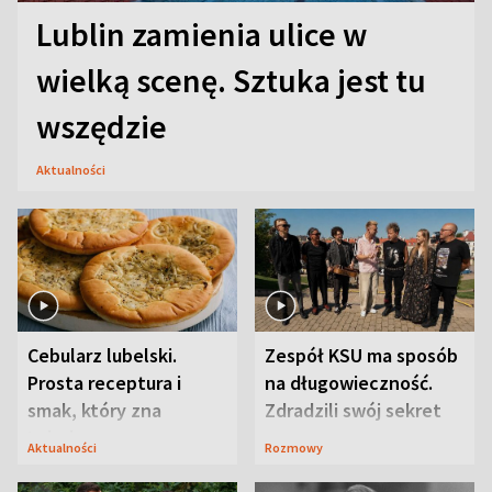
Lublin zamienia ulice w
wielką scenę. Sztuka jest tu
wszędzie
Aktualności
Cebularz lubelski.
Zespół KSU ma sposób
Prosta receptura i
na długowieczność.
smak, który zna
Zdradzili swój sekret
Lubelszczyzna
Aktualności
Rozmowy