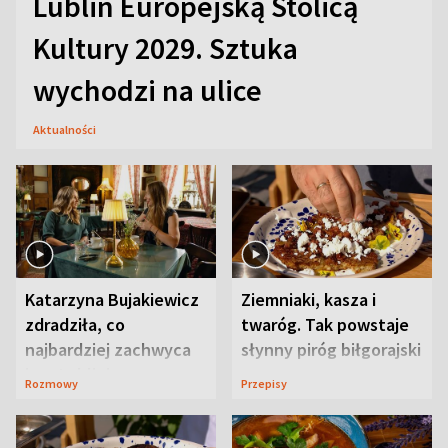
Lublin Europejską Stolicą
Kultury 2029. Sztuka
wychodzi na ulice
Aktualności
Katarzyna Bujakiewicz
Ziemniaki, kasza i
zdradziła, co
twaróg. Tak powstaje
najbardziej zachwyca
słynny piróg biłgorajski
ją w Lublinie
Rozmowy
Przepisy