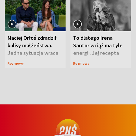
Maciej Orłoś zdradził
To dlatego Irena
kulisy małżeństwa.
Santor wciąż ma tyle
Jedna sytuacja wraca
energii. Jej recepta
jak bumerang
jest zaskakująco
Rozmowy
Rozmowy
prosta