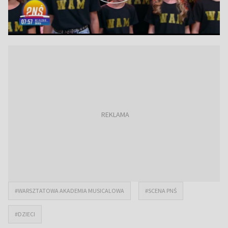
#WARSZTATOWA AKADEMIA MUSICALOWA
#SCENA PNŚ
#DZIECI