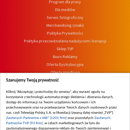
Program dla prasy
Dla mediów
Serwis fotograficzny
Merchandising (znaki)
Polityka Prywatności
Polityka przeciwdziałania nadużyciom i korupcji
Sklep TVP
Biuro Reklamy
Oferta Dystrybucyjna
Oferta Handlowa
Dostępność
Szanujemy Twoją prywatność
Moje zgody
Kliknij "Akceptuję i przechodzę do serwisu", aby wyrazić zgody na
Procedura zgłoszeń wewnętrznych
korzystanie z technologii automatycznego śledzenia i zbierania danych,
dostęp do informacji na Twoim urządzeniu końcowym i ich
przechowywanie oraz na przetwarzanie Twoich danych osobowych przez
nas, czyli Telewizję Polską S.A. w likwidacji (zwaną dalej również „TVP”),
Zaufanych Partnerów z IAB* (1201 firm)
oraz pozostałych
Zaufanych
Partnerów TVP (93 firm)
, w celach marketingowych (w tym do
zautomatyzowanego dopasowania reklam do Twoich zainteresowań i