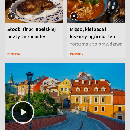
Słodki finał lubelskiej
Mięso, kiełbasa i
uczty to racuchy!
kiszony ogórek. Ten
forszmak to prawdziwa
uczta
Przepisy
Przepisy