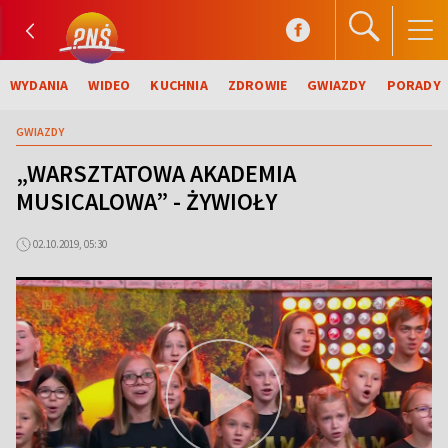
WYDANIA
WIDEO
KUCHNIA
ZDROWIE
GWIAZDY
PORADY
GWIAZDY
„WARSZTATOWA AKADEMIA
MUSICALOWA” - ŻYWIOŁY
02.10.2019, 05:30