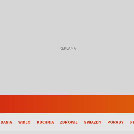
DANIA
WIDEO
KUCHNIA
ZDROWIE
GWIAZDY
PORADY
S