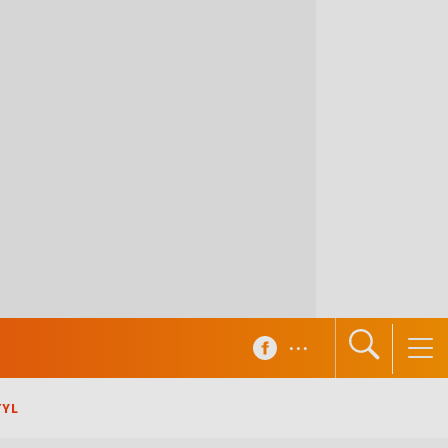
...
TYL