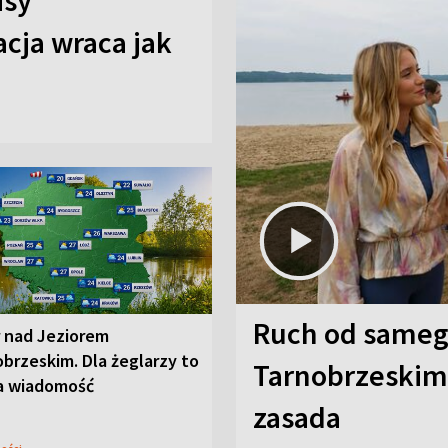
isy
cja wraca jak
Ruch od sameg
r nad Jeziorem
brzeskim. Dla żeglarzy to
Tarnobrzeskim,
a wiadomość
zasada