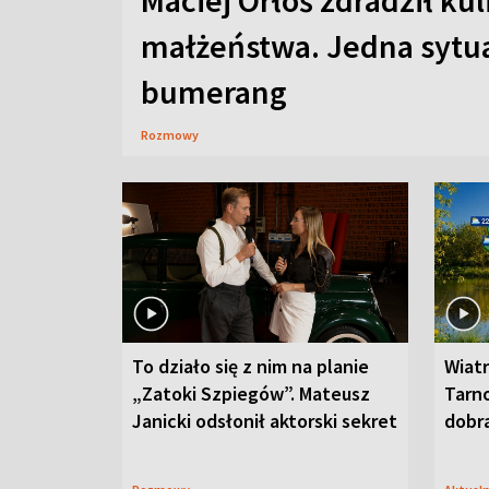
Maciej Orłoś zdradził kul
małżeństwa. Jedna sytua
bumerang
Rozmowy
To działo się z nim na planie
Wiat
„Zatoki Szpiegów”. Mateusz
Tarno
Janicki odsłonił aktorski sekret
dobr