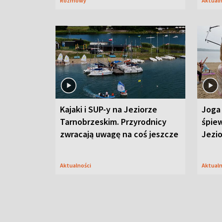
Rozmowy
Aktual
Kajaki i SUP-y na Jeziorze
Joga 
Tarnobrzeskim. Przyrodnicy
śpiew
zwracają uwagę na coś jeszcze
Jezi
Aktualności
Aktual