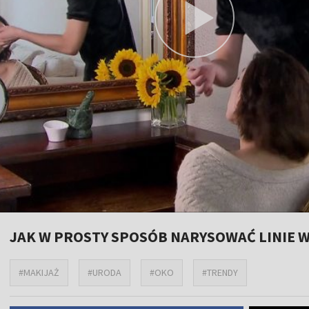
JAK W PROSTY SPOSÓB NARYSOWAĆ LINIE 
#MAKIJAŻ
#URODA
#OKO
#TRENDY