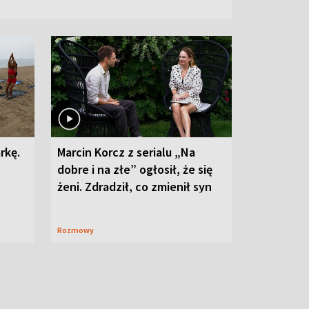
rkę.
Marcin Korcz z serialu „Na
dobre i na złe” ogłosił, że się
żeni. Zdradził, co zmienił syn
Rozmowy