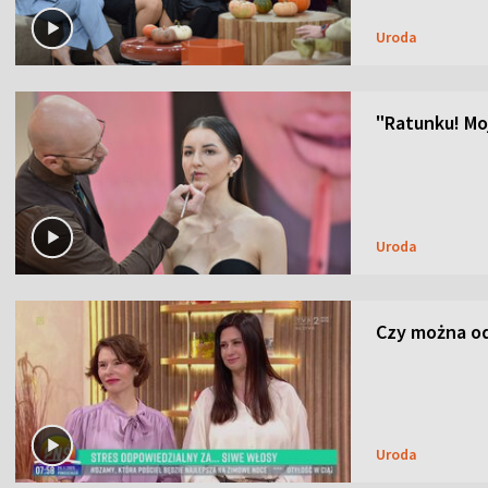
Uroda
"Ratunku! Moj
Uroda
Czy można od
Uroda