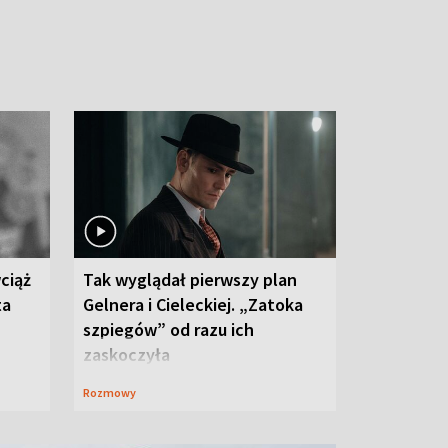
ciąż
Tak wyglądał pierwszy plan
ta
Gelnera i Cieleckiej. „Zatoka
szpiegów” od razu ich
zaskoczyła
Rozmowy