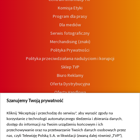
Komisja Etyki
Program dla prasy
Dla mediów
Serwis fotograficzny
Merchandising (znaki)
Polityka Prywatności
Polityka przeciwdziałania nadużyciom i korupcji
Sklep TVP
Biuro Reklamy
Oferta Dystrybucyjna
Oferta Handlowa
Dostępność
Szanujemy Twoją prywatność
Moje zgody
Kliknij "Akceptuję i przechodzę do serwisu", aby wyrazić zgody na
Procedura zgłoszeń wewnętrznych
korzystanie z technologii automatycznego śledzenia i zbierania danych,
dostęp do informacji na Twoim urządzeniu końcowym i ich
przechowywanie oraz na przetwarzanie Twoich danych osobowych przez
nas, czyli Telewizję Polską S.A. w likwidacji (zwaną dalej również „TVP”),