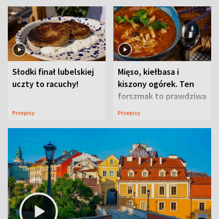
Słodki finał lubelskiej
Mięso, kiełbasa i
uczty to racuchy!
kiszony ogórek. Ten
forszmak to prawdziwa
uczta
Przepisy
Przepisy