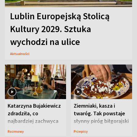
Lublin Europejską Stolicą
Kultury 2029. Sztuka
wychodzi na ulice
Aktualności
Katarzyna Bujakiewicz
Ziemniaki, kasza i
zdradziła, co
twaróg. Tak powstaje
najbardziej zachwyca
słynny piróg biłgorajski
ją w Lublinie
Rozmowy
Przepisy