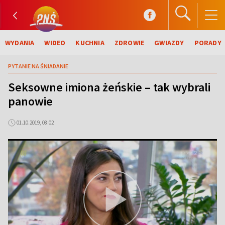
WYDANIA
WIDEO
KUCHNIA
ZDROWIE
GWIAZDY
PORADY
PYTANIE NA ŚNIADANIE
Seksowne imiona żeńskie – tak wybrali
panowie
01.10.2019, 08:02