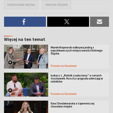
#SSEKSOWNE IMIONA
#IMIONA ŻEŃSKIE
Więcej na ten temat
Marek Krajewski odkrywa jedną z
najciekawszych miejscowości Dolnego
Śląska
Pytanie na Śniadanie
Łukasz z „Rolnik szuka żony” o cenach
truskawek. Koszty i pogoda uderzają w
rolników
Pytanie na Śniadanie
Ewa Chodakowska o tajemniczej
chorobie mięśni