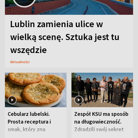
Lublin zamienia ulice w
wielką scenę. Sztuka jest tu
wszędzie
Aktualności
Cebularz lubelski.
Zespół KSU ma sposób
Prosta receptura i
na długowieczność.
smak, który zna
Zdradzili swój sekret
Lubelszczyzna