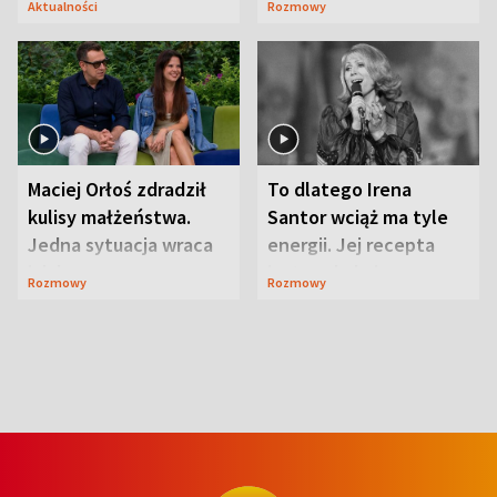
Aktualności
Rozmowy
Maciej Orłoś zdradził
To dlatego Irena
kulisy małżeństwa.
Santor wciąż ma tyle
Jedna sytuacja wraca
energii. Jej recepta
jak bumerang
jest zaskakująco
Rozmowy
Rozmowy
prosta