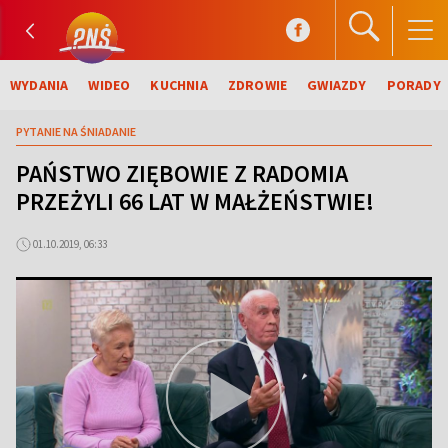
WYDANIA
WIDEO
KUCHNIA
ZDROWIE
GWIAZDY
PORADY
PYTANIE NA ŚNIADANIE
PAŃSTWO ZIĘBOWIE Z RADOMIA
PRZEŻYLI 66 LAT W MAŁŻEŃSTWIE!
01.10.2019, 06:33