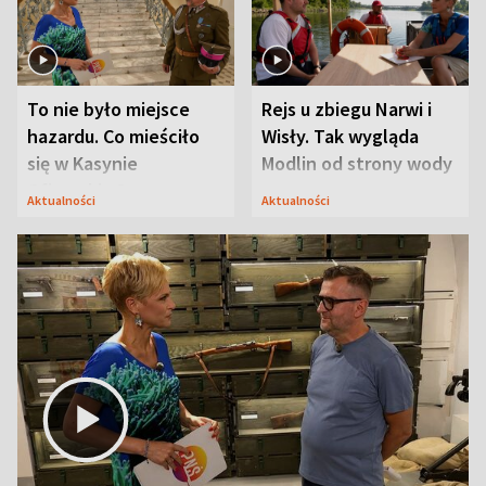
To nie było miejsce
Rejs u zbiegu Narwi i
hazardu. Co mieściło
Wisły. Tak wygląda
się w Kasynie
Modlin od strony wody
Oficerskim?
Aktualności
Aktualności