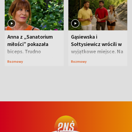
Anna z „Sanatorium
Gąsiewska i
miłości” pokazała
Sołtysiewicz wrócili w
biceps. Trudno
wyjątkowe miejsce. Na
uwierzyć, co przeszła
szlaku czekał
Rozmowy
Rozmowy
wcześniej
niedźwiedź