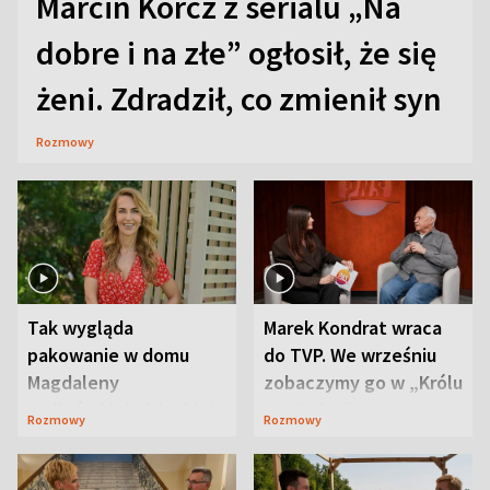
Marcin Korcz z serialu „Na
dobre i na złe” ogłosił, że się
żeni. Zdradził, co zmienił syn
Rozmowy
Tak wygląda
Marek Kondrat wraca
pakowanie w domu
do TVP. We wrześniu
Magdaleny
zobaczymy go w „Królu
Waligórskiej-Lisieckiej.
Maciusiu I”
Rozmowy
Rozmowy
Mąż nie odpuszcza