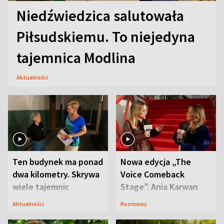
Niedźwiedzica salutowała
Piłsudskiemu. To niejedyna
tajemnica Modlina
Aktualności
Ten budynek ma ponad
Nowa edycja „The
dwa kilometry. Skrywa
Voice Comeback
wiele tajemnic
Stage”. Ania Karwan
zapowiada
Aktualności
Rozmowy
niespodzianki