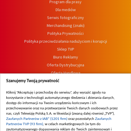
Program dla prasy
Dla mediów
Serwis fotograficzny
Merchandising (znaki)
Polityka Prywatności
Polityka przeciwdziałania nadużyciom i korupcji
Sklep TVP
Biuro Reklamy
Oferta Dystrybucyjna
Oferta Handlowa
Dostępność
Szanujemy Twoją prywatność
Moje zgody
Kliknij "Akceptuję i przechodzę do serwisu", aby wyrazić zgody na
Procedura zgłoszeń wewnętrznych
korzystanie z technologii automatycznego śledzenia i zbierania danych,
dostęp do informacji na Twoim urządzeniu końcowym i ich
przechowywanie oraz na przetwarzanie Twoich danych osobowych przez
nas, czyli Telewizję Polską S.A. w likwidacji (zwaną dalej również „TVP”),
Zaufanych Partnerów z IAB* (1201 firm)
oraz pozostałych
Zaufanych
Partnerów TVP (93 firm)
, w celach marketingowych (w tym do
zautomatyzowanego dopasowania reklam do Twoich zainteresowań i