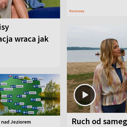
Rozmowy
isy
cja wraca jak
Ruch od sameg
r nad Jeziorem