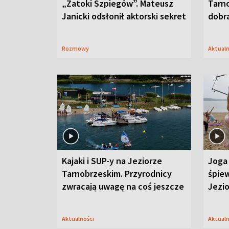
„Zatoki Szpiegów”. Mateusz
Tarno
Janicki odsłonił aktorski sekret
dobr
Rozmowy
Aktual
Kajaki i SUP-y na Jeziorze
Joga 
Tarnobrzeskim. Przyrodnicy
śpiew
zwracają uwagę na coś jeszcze
Jezi
Aktualności
Aktual