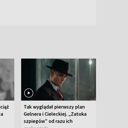
ciąż
Tak wyglądał pierwszy plan
ta
Gelnera i Cieleckiej. „Zatoka
szpiegów” od razu ich