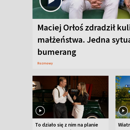
Maciej Orłoś zdradził kul
małżeństwa. Jedna sytua
bumerang
Rozmowy
To działo się z nim na planie
Wiat