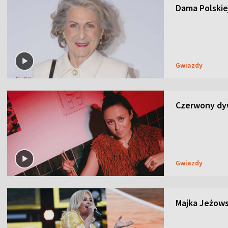
Dama Polskiej
Gwiazdy
Czerwony dyw
Gwiazdy
Majka Jeżows