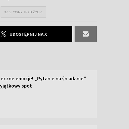
#AKTYWNY TRYB ŻYCIA
UDOSTĘPNIJ NA X
teczne emocje! „Pytanie na śniadanie”
yjątkowy spot