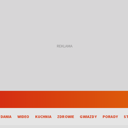
DANIA
WIDEO
KUCHNIA
ZDROWIE
GWIAZDY
PORADY
S