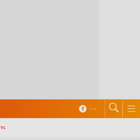
...
TYL