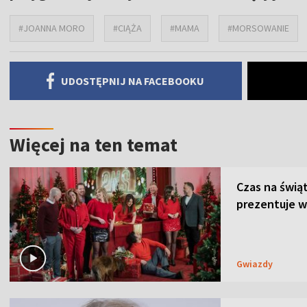
#JOANNA MORO
#CIĄŻA
#MAMA
#MORSOWANIE
UDOSTĘPNIJ NA FACEBOOKU
Więcej na ten temat
Czas na świą
prezentuje w
Gwiazdy