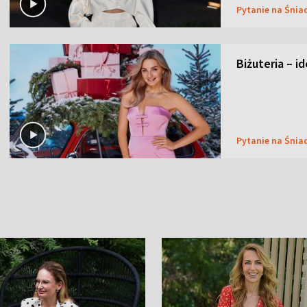
Pytanie na Śnia
Biżuteria – i
Pytanie na Śnia