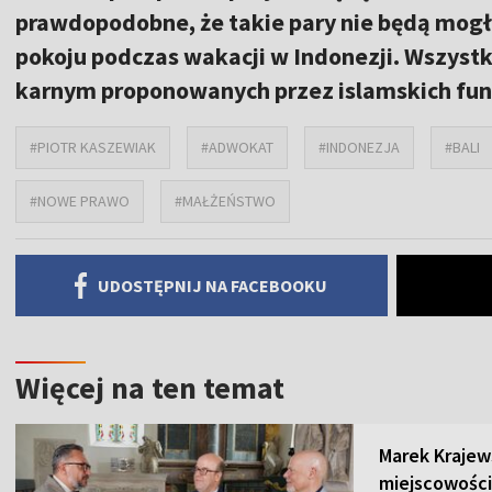
prawdopodobne, że takie pary nie będą mog
pokoju podczas wakacji w Indonezji. Wszyst
karnym proponowanych przez islamskich fu
#PIOTR KASZEWIAK
#ADWOKAT
#INDONEZJA
#BALI
#NOWE PRAWO
#MAŁŻEŃSTWO
UDOSTĘPNIJ NA FACEBOOKU
Więcej na ten temat
Marek Krajew
miejscowości