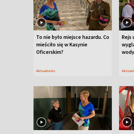
To nie było miejsce hazardu. Co
Rejs 
mieściło się w Kasynie
wygl
Oficerskim?
wod
Aktualności
Aktual