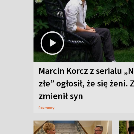
Marcin Korcz z serialu „N
złe” ogłosił, że się żeni. 
zmienił syn
Rozmowy