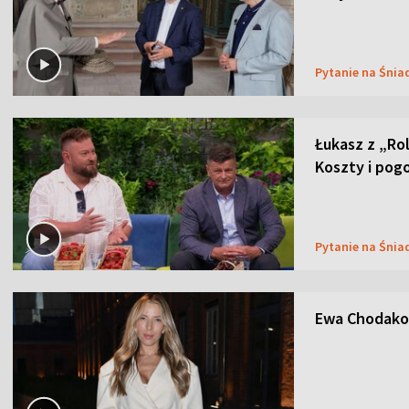
Pytanie na Śnia
Łukasz z „Ro
Koszty i pog
Pytanie na Śnia
Ewa Chodakow