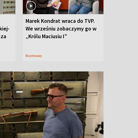
Marek Kondrat wraca do TVP.
iej-
We wrześniu zobaczymy go w
cza
„Królu Maciusiu I”
Rozmowy