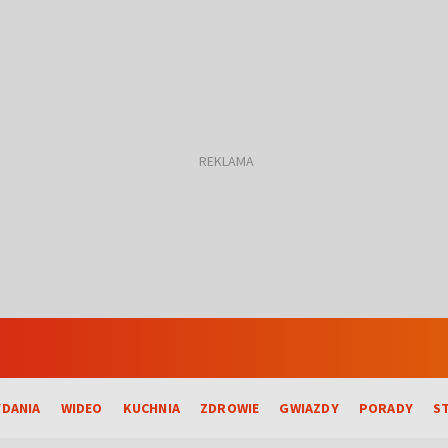
DANIA
WIDEO
KUCHNIA
ZDROWIE
GWIAZDY
PORADY
S