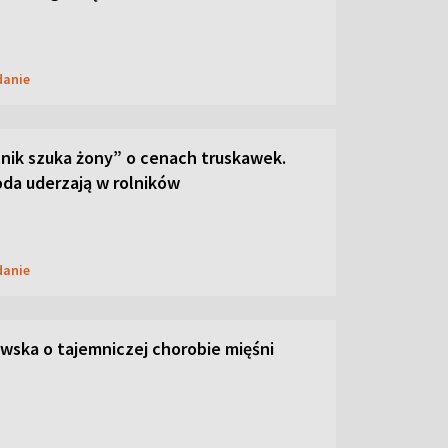
danie
lnik szuka żony” o cenach truskawek.
oda uderzają w rolników
danie
ska o tajemniczej chorobie mięśni