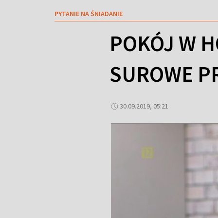
PYTANIE NA ŚNIADANIE
POKÓJ W H
SUROWE PR
30.09.2019, 05:21