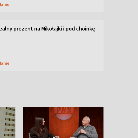
danie
dealny prezent na Mikołajki i pod choinkę
danie