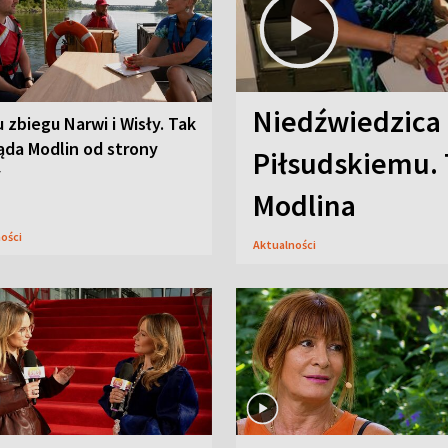
Niedźwiedzica
u zbiegu Narwi i Wisły. Tak
ąda Modlin od strony
Piłsudskiemu. 
y
Modlina
ności
Aktualności