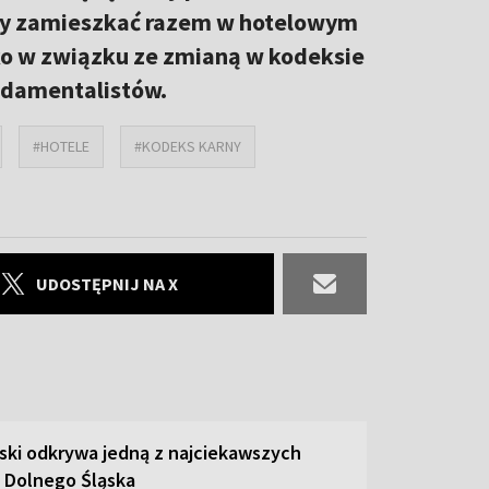
ły zamieszkać razem w hotelowym
ko w związku ze zmianą w kodeksie
ndamentalistów.
#HOTELE
#KODEKS KARNY
UDOSTĘPNIJ NA X
ski odkrywa jedną z najciekawszych
 Dolnego Śląska