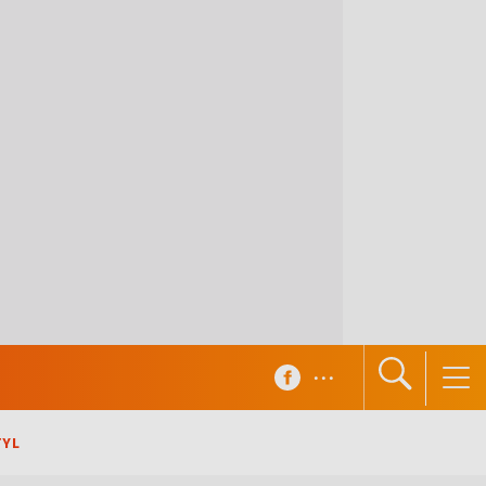
...
TYL