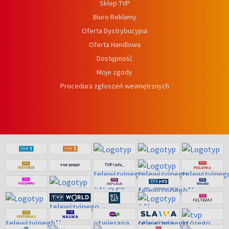
Sklep TVP
Biuro Reklamy
Oferta Dystrybucyjna
Oferta Handlowa
Dostępność
Moje zgody
Procedura zgłoszeń wewnętrznych