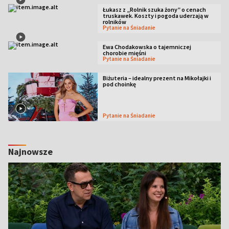
Łukasz z „Rolnik szuka żony” o cenach
truskawek. Koszty i pogoda uderzają w
rolników
Pytanie na Śniadanie
Ewa Chodakowska o tajemniczej
chorobie mięśni
Pytanie na Śniadanie
Biżuteria – idealny prezent na Mikołajki i
pod choinkę
Pytanie na Śniadanie
Najnowsze