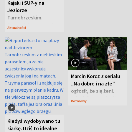
Kajaki i SUP-y na
Jeziorze
Tarnobrzeskim.
Przyrodnicy zwracają
Aktualności
uwagę na coś jeszcze
Marcin Korcz z serialu
„Na dobre i na złe”
ogłosił, że się żeni.
Zdradził, co zmienił
Rozmowy
syn
Kiedyś wydobywano tu
siarkę. Dziś to idealne