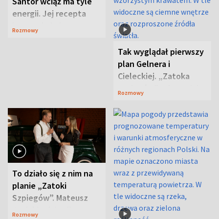
Santor wciąż ma tyle
energii. Jej recepta
jest zaskakująco
Rozmowy
prosta
Tak wyglądał pierwszy
plan Gelnera i
Cieleckiej. „Zatoka
szpiegów” od razu ich
Rozmowy
zaskoczyła
To działo się z nim na
planie „Zatoki
Szpiegów”. Mateusz
Janicki odsłonił
Rozmowy