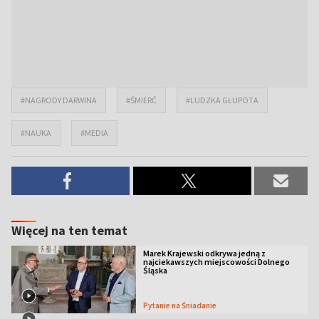
#NAGRODY DARWINA
#ŚMIERĆ
#LUDZKA GŁUPOTA
#NAUKA
#MEDIA
Więcej na ten temat
Marek Krajewski odkrywa jedną z
najciekawszych miejscowości Dolnego
Śląska
Pytanie na Śniadanie