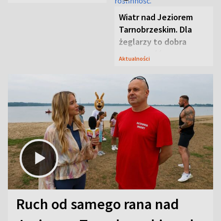
aktorski sekret
Wiatr nad Jeziorem
Tarnobrzeskim. Dla
żeglarzy to dobra
wiadomość
Aktualności
Ruch od samego rana nad