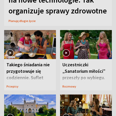
organizuje sprawy zdrowotne
Planuję długie życie
Takiego śniadania nie
Uczestniczki
przygotowuje się
„Sanatorium miłości”
codziennie. Suflet
przeszły po wybiegu.
serowy zachwyca
Te stylizacje
Przepisy
Rozmowy
smakiem
przyciągały wzrok