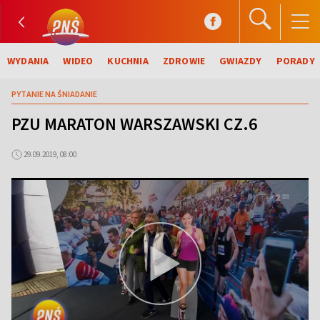
WYDANIA
WIDEO
KUCHNIA
ZDROWIE
GWIAZDY
PORADY
PYTANIE NA ŚNIADANIE
PZU MARATON WARSZAWSKI CZ.6
29.09.2019, 08:00