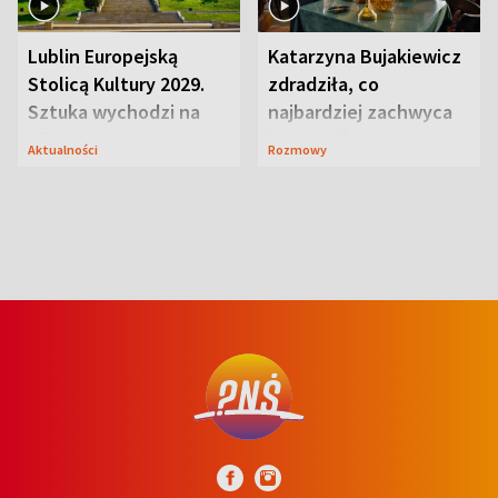
Lublin Europejską
Katarzyna Bujakiewicz
Stolicą Kultury 2029.
zdradziła, co
Sztuka wychodzi na
najbardziej zachwyca
ulice
ją w Lublinie
Aktualności
Rozmowy