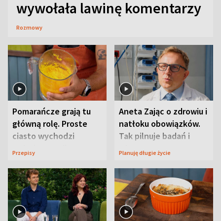
wywołała lawinę komentarzy
Rozmowy
Pomarańcze grają tu
Aneta Zając o zdrowiu i
główną rolę. Proste
natłoku obowiązków.
ciasto wychodzi
Tak pilnuje badań i
wyjątkowo wilgotne
wizyt
Przepisy
Planuję długie życie