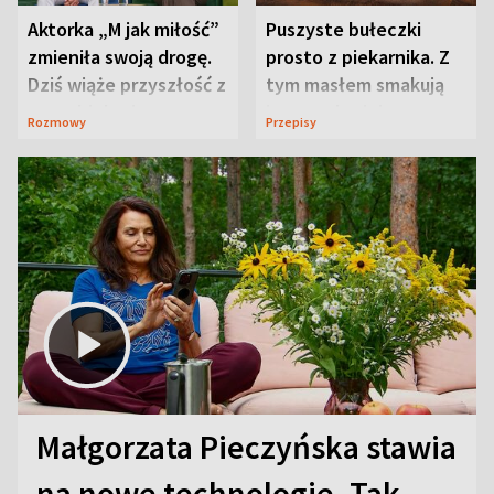
Aktorka „M jak miłość”
Puszyste bułeczki
zmieniła swoją drogę.
prosto z piekarnika. Z
Dziś wiąże przyszłość z
tym masłem smakują
neurobiologią
jeszcze lepiej
Rozmowy
Przepisy
Małgorzata Pieczyńska stawia
na nowe technologie. Tak