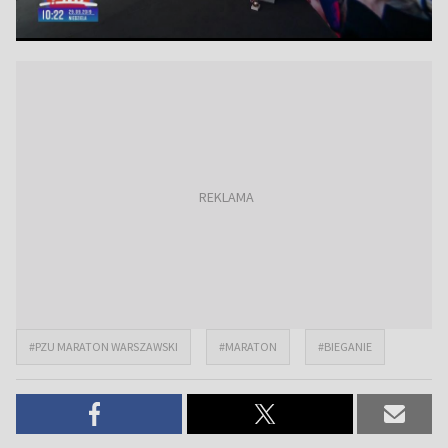
#PZU MARATON WARSZAWSKI
#MARATON
#BIEGANIE