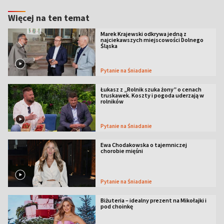
Więcej na ten temat
Marek Krajewski odkrywa jedną z
najciekawszych miejscowości Dolnego
Śląska
Pytanie na Śniadanie
Łukasz z „Rolnik szuka żony” o cenach
truskawek. Koszty i pogoda uderzają w
rolników
Pytanie na Śniadanie
Ewa Chodakowska o tajemniczej
chorobie mięśni
Pytanie na Śniadanie
Biżuteria – idealny prezent na Mikołajki i
pod choinkę