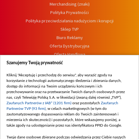
Merchandising (znaki)
Polityka Prywatności
Polityka przeciwdziałania nadużyciom i korupcji
Sklep TVP
Biuro Reklamy
Oferta Dystrybucyjna
Oferta Handlowa
Dostępność
Szanujemy Twoją prywatność
Moje zgody
Kliknij "Akceptuję i przechodzę do serwisu", aby wyrazić zgody na
Procedura zgłoszeń wewnętrznych
korzystanie z technologii automatycznego śledzenia i zbierania danych,
dostęp do informacji na Twoim urządzeniu końcowym i ich
przechowywanie oraz na przetwarzanie Twoich danych osobowych przez
nas, czyli Telewizję Polską S.A. w likwidacji (zwaną dalej również „TVP”),
Zaufanych Partnerów z IAB* (1201 firm)
oraz pozostałych
Zaufanych
Partnerów TVP (93 firm)
, w celach marketingowych (w tym do
zautomatyzowanego dopasowania reklam do Twoich zainteresowań i
mierzenia ich skuteczności) i pozostałych, które wskazujemy poniżej, a
także zgody na udostępnianie przez nas identyfikatora PPID do Google.
Twoje dane osobowe zbierane podczas odwiedzania przez Ciebie naszych