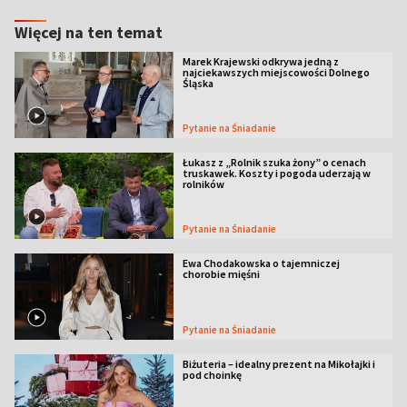
Więcej na ten temat
Marek Krajewski odkrywa jedną z
najciekawszych miejscowości Dolnego
Śląska
Pytanie na Śniadanie
Łukasz z „Rolnik szuka żony” o cenach
truskawek. Koszty i pogoda uderzają w
rolników
Pytanie na Śniadanie
Ewa Chodakowska o tajemniczej
chorobie mięśni
Pytanie na Śniadanie
Biżuteria – idealny prezent na Mikołajki i
pod choinkę