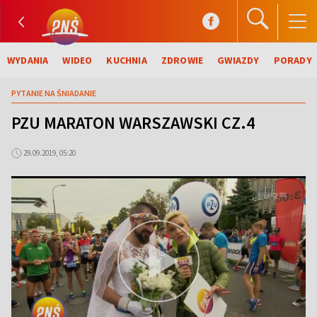
WYDANIA
WIDEO
KUCHNIA
ZDROWIE
GWIAZDY
PORADY
PYTANIE NA ŚNIADANIE
PZU MARATON WARSZAWSKI CZ.4
29.09.2019, 05:20