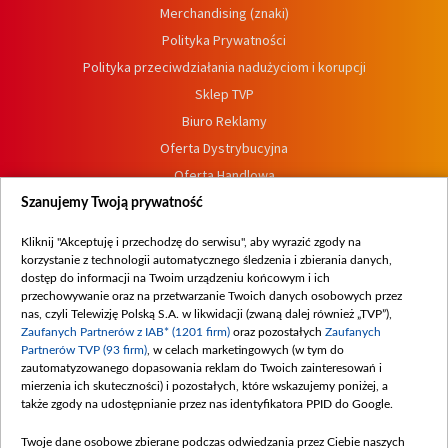
Merchandising (znaki)
Polityka Prywatności
Polityka przeciwdziałania nadużyciom i korupcji
Sklep TVP
Biuro Reklamy
Oferta Dystrybucyjna
Oferta Handlowa
Dostępność
Szanujemy Twoją prywatność
Moje zgody
Kliknij "Akceptuję i przechodzę do serwisu", aby wyrazić zgody na
Procedura zgłoszeń wewnętrznych
korzystanie z technologii automatycznego śledzenia i zbierania danych,
dostęp do informacji na Twoim urządzeniu końcowym i ich
przechowywanie oraz na przetwarzanie Twoich danych osobowych przez
nas, czyli Telewizję Polską S.A. w likwidacji (zwaną dalej również „TVP”),
Zaufanych Partnerów z IAB* (1201 firm)
oraz pozostałych
Zaufanych
Partnerów TVP (93 firm)
, w celach marketingowych (w tym do
zautomatyzowanego dopasowania reklam do Twoich zainteresowań i
mierzenia ich skuteczności) i pozostałych, które wskazujemy poniżej, a
także zgody na udostępnianie przez nas identyfikatora PPID do Google.
Twoje dane osobowe zbierane podczas odwiedzania przez Ciebie naszych