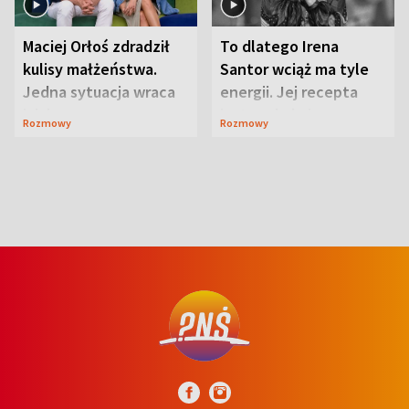
Maciej Orłoś zdradził
To dlatego Irena
kulisy małżeństwa.
Santor wciąż ma tyle
Jedna sytuacja wraca
energii. Jej recepta
jak bumerang
jest zaskakująco
Rozmowy
Rozmowy
prosta