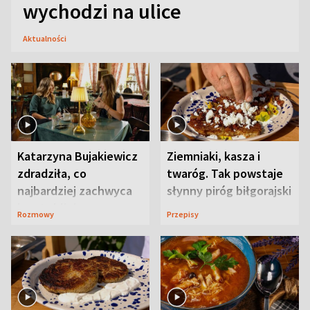
wychodzi na ulice
Aktualności
Katarzyna Bujakiewicz
Ziemniaki, kasza i
zdradziła, co
twaróg. Tak powstaje
najbardziej zachwyca
słynny piróg biłgorajski
ją w Lublinie
Rozmowy
Przepisy