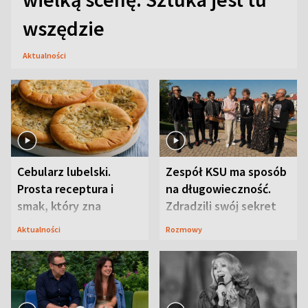
wszędzie
Aktualności
Cebularz lubelski.
Zespół KSU ma sposób
Prosta receptura i
na długowieczność.
smak, który zna
Zdradzili swój sekret
Lubelszczyzna
Aktualności
Rozmowy