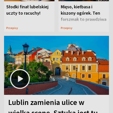
Słodki finał lubelskiej
Mięso, kiełbasa i
uczty to racuchy!
kiszony ogórek. Ten
forszmak to prawdziwa
uczta
Przepisy
Przepisy
Lublin zamienia ulice w
wielką scenę. Sztuka jest tu