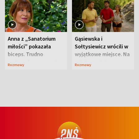
Anna z „Sanatorium
Gąsiewska i
miłości” pokazała
Sołtysiewicz wrócili w
biceps. Trudno
wyjątkowe miejsce. Na
uwierzyć, co przeszła
szlaku czekał
Rozmowy
Rozmowy
wcześniej
niedźwiedź