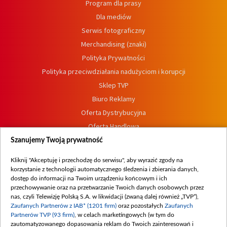
Program dla prasy
Dla mediów
Serwis fotograficzny
Merchandising (znaki)
Polityka Prywatności
Polityka przeciwdziałania nadużyciom i korupcji
Sklep TVP
Biuro Reklamy
Oferta Dystrybucyjna
Oferta Handlowa
Dostępność
Szanujemy Twoją prywatność
Moje zgody
Kliknij "Akceptuję i przechodzę do serwisu", aby wyrazić zgody na
Procedura zgłoszeń wewnętrznych
korzystanie z technologii automatycznego śledzenia i zbierania danych,
dostęp do informacji na Twoim urządzeniu końcowym i ich
przechowywanie oraz na przetwarzanie Twoich danych osobowych przez
nas, czyli Telewizję Polską S.A. w likwidacji (zwaną dalej również „TVP”),
Zaufanych Partnerów z IAB* (1201 firm)
oraz pozostałych
Zaufanych
Partnerów TVP (93 firm)
, w celach marketingowych (w tym do
zautomatyzowanego dopasowania reklam do Twoich zainteresowań i