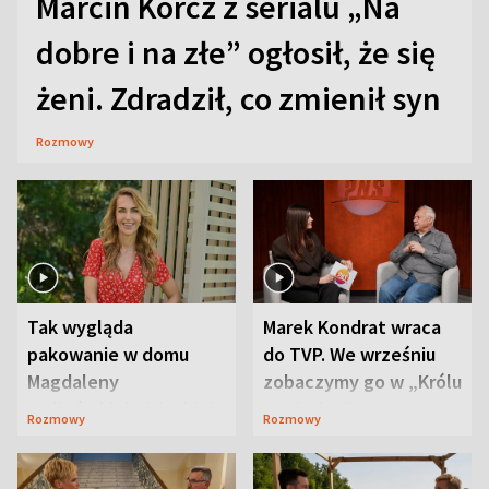
Marcin Korcz z serialu „Na
dobre i na złe” ogłosił, że się
żeni. Zdradził, co zmienił syn
Rozmowy
Tak wygląda
Marek Kondrat wraca
pakowanie w domu
do TVP. We wrześniu
Magdaleny
zobaczymy go w „Królu
Waligórskiej-Lisieckiej.
Maciusiu I”
Rozmowy
Rozmowy
Mąż nie odpuszcza