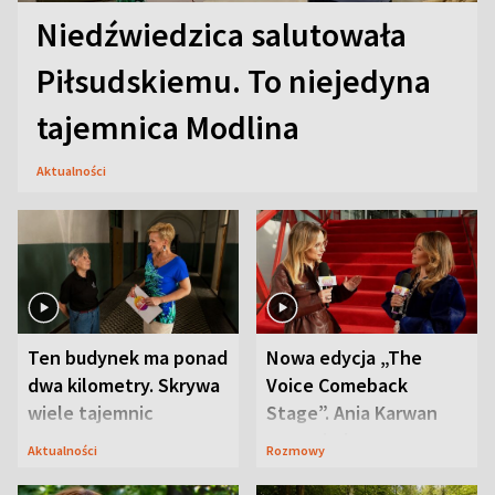
Niedźwiedzica salutowała
Piłsudskiemu. To niejedyna
tajemnica Modlina
Aktualności
Ten budynek ma ponad
Nowa edycja „The
dwa kilometry. Skrywa
Voice Comeback
wiele tajemnic
Stage”. Ania Karwan
zapowiada
Aktualności
Rozmowy
niespodzianki