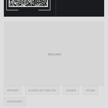
#POWSIN
#OGRÓD BOTANICZNY
#JESIEŃ
#PIGWA
#PIGWOWIEC