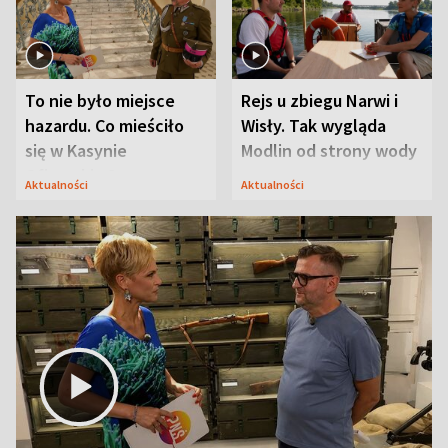
To nie było miejsce
Rejs u zbiegu Narwi i
hazardu. Co mieściło
Wisły. Tak wygląda
się w Kasynie
Modlin od strony wody
Oficerskim?
Aktualności
Aktualności