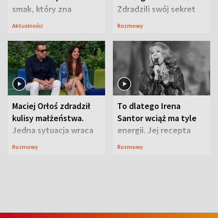
smak, który zna
Zdradzili swój sekret
Lubelszczyzna
Aktualności
Rozmowy
Maciej Orłoś zdradził
To dlatego Irena
kulisy małżeństwa.
Santor wciąż ma tyle
Jedna sytuacja wraca
energii. Jej recepta
jak bumerang
jest zaskakująco
Rozmowy
Rozmowy
prosta