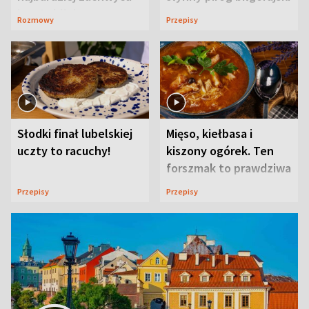
ją w Lublinie
Rozmowy
Przepisy
Słodki finał lubelskiej
Mięso, kiełbasa i
uczty to racuchy!
kiszony ogórek. Ten
forszmak to prawdziwa
uczta
Przepisy
Przepisy