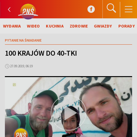
WYDANIA
WIDEO
KUCHNIA
ZDROWIE
GWIAZDY
PORADY
PYTANIE NA ŚNIADANIE
100 KRAJÓW DO 40-TKI
27.09.2019, 06:19