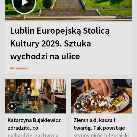
Lublin Europejską Stolicą
Kultury 2029. Sztuka
wychodzi na ulice
Aktualności
Katarzyna Bujakiewicz
Ziemniaki, kasza i
zdradziła, co
twaróg. Tak powstaje
najbardziej zachwyca
słynny piróg biłgorajski