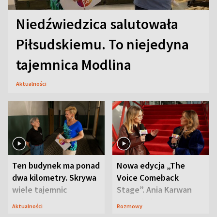
Niedźwiedzica salutowała
Piłsudskiemu. To niejedyna
tajemnica Modlina
Aktualności
Ten budynek ma ponad
Nowa edycja „The
dwa kilometry. Skrywa
Voice Comeback
wiele tajemnic
Stage”. Ania Karwan
zapowiada
Aktualności
Rozmowy
niespodzianki