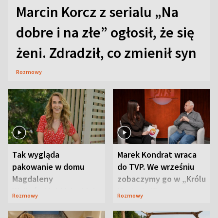
Marcin Korcz z serialu „Na
dobre i na złe” ogłosił, że się
żeni. Zdradził, co zmienił syn
Rozmowy
Tak wygląda
Marek Kondrat wraca
pakowanie w domu
do TVP. We wrześniu
Magdaleny
zobaczymy go w „Królu
Waligórskiej-Lisieckiej.
Maciusiu I”
Rozmowy
Rozmowy
Mąż nie odpuszcza