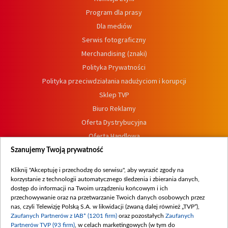
Program dla prasy
Dla mediów
Serwis fotograficzny
Merchandising (znaki)
Polityka Prywatności
Polityka przeciwdziałania nadużyciom i korupcji
Sklep TVP
Biuro Reklamy
Oferta Dystrybucyjna
Oferta Handlowa
Dostępność
Szanujemy Twoją prywatność
Moje zgody
Kliknij "Akceptuję i przechodzę do serwisu", aby wyrazić zgody na
Procedura zgłoszeń wewnętrznych
korzystanie z technologii automatycznego śledzenia i zbierania danych,
dostęp do informacji na Twoim urządzeniu końcowym i ich
przechowywanie oraz na przetwarzanie Twoich danych osobowych przez
nas, czyli Telewizję Polską S.A. w likwidacji (zwaną dalej również „TVP”),
Zaufanych Partnerów z IAB* (1201 firm)
oraz pozostałych
Zaufanych
Partnerów TVP (93 firm)
, w celach marketingowych (w tym do