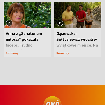
Anna z „Sanatorium
Gąsiewska i
miłości” pokazała
Sołtysiewicz wrócili w
biceps. Trudno
wyjątkowe miejsce. Na
uwierzyć, co przeszła
szlaku czekał
Rozmowy
Rozmowy
wcześniej
niedźwiedź