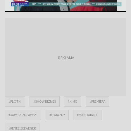
#PLOTKI
#SHOW BIZNES
#KINO
#PREMIERA
#XAWERY ŻUŁAWSKI
#GWIAZDY
#MANDARYNA
#RENEE ZELWEGER