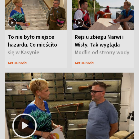
To nie było miejsce
Rejs u zbiegu Narwi i
hazardu. Co mieściło
Wisły. Tak wygląda
się w Kasynie
Modlin od strony wody
Oficerskim?
Aktualności
Aktualności