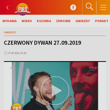
WYDANIA
WIDEO
KUCHNIA
ZDROWIE
GWIAZDY
PORADY
GWIAZDY
CZERWONY DYWAN 27.09.2019
27.09.2019, 05:30