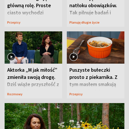
główną rolę. Proste
natłoku obowiązków.
ciasto wychodzi
Tak pilnuje badań i
wyjątkowo wilgotne
wizyt
Przepisy
Planuję długie życie
Aktorka „M jak miłość”
Puszyste bułeczki
zmieniła swoją drogę.
prosto z piekarnika. Z
Dziś wiąże przyszłość z
tym masłem smakują
neurobiologią
jeszcze lepiej
Rozmowy
Przepisy