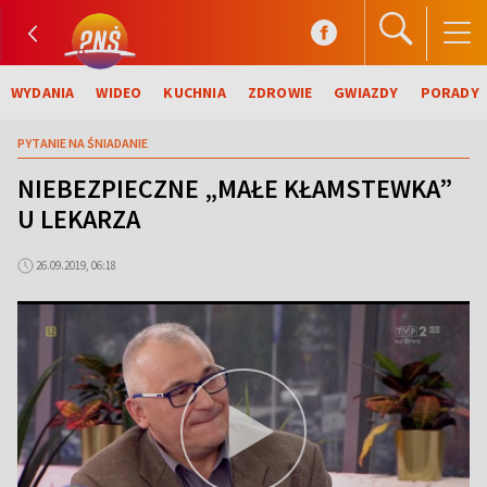
WYDANIA
WIDEO
KUCHNIA
ZDROWIE
GWIAZDY
PORADY
PYTANIE NA ŚNIADANIE
NIEBEZPIECZNE „MAŁE KŁAMSTEWKA”
U LEKARZA
26.09.2019, 06:18