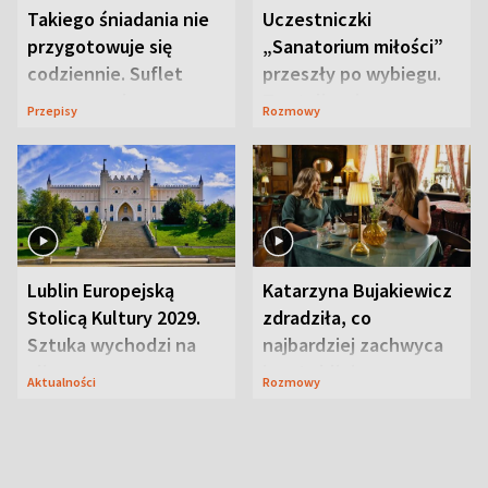
Takiego śniadania nie
Uczestniczki
przygotowuje się
„Sanatorium miłości”
codziennie. Suflet
przeszły po wybiegu.
serowy zachwyca
Te stylizacje
Przepisy
Rozmowy
smakiem
przyciągały wzrok
Lublin Europejską
Katarzyna Bujakiewicz
Stolicą Kultury 2029.
zdradziła, co
Sztuka wychodzi na
najbardziej zachwyca
ulice
ją w Lublinie
Aktualności
Rozmowy