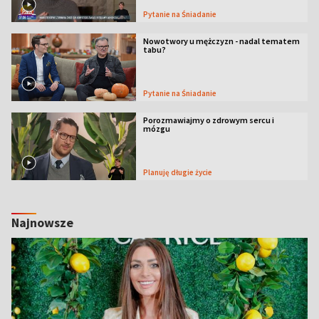
Pytanie na Śniadanie
Nowotwory u mężczyzn - nadal tematem
tabu?
Pytanie na Śniadanie
Porozmawiajmy o zdrowym sercu i
mózgu
Planuję długie życie
Najnowsze