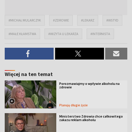
#MICHAŁ MULARCZYK
#ZDROWIE
#LEKARZ
#WSTYD
#MAŁE KŁAMSTWA
#WIZYTA U LEKARZA
#INTERNISTA
Więcej na ten temat
Porozmawiajmy o wpływie alkoholu na
zdrowie
Planuję długie życie
Ministerstwo Zdrowia chce całkowitego
zakazu reklam alkoholu