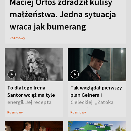
Maciej Orłoś zdradził kulisy
małżeństwa. Jedna sytuacja
wraca jak bumerang
Rozmowy
To dlatego Irena
Tak wyglądał pierwszy
Santor wciąż ma tyle
plan Gelnera i
energii. Jej recepta
Cieleckiej. „Zatoka
jest zaskakująco
szpiegów” od razu ich
Rozmowy
Rozmowy
prosta
zaskoczyła