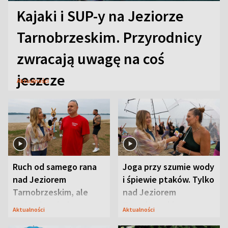
Kajaki i SUP-y na Jeziorze
Tarnobrzeskim. Przyrodnicy
zwracają uwagę na coś
jeszcze
Aktualności
Ruch od samego rana
Joga przy szumie wody
nad Jeziorem
i śpiewie ptaków. Tylko
Tarnobrzeskim, ale
nad Jeziorem
ważna jest jedna
Tarnobrzeskim
Aktualności
Aktualności
zasada