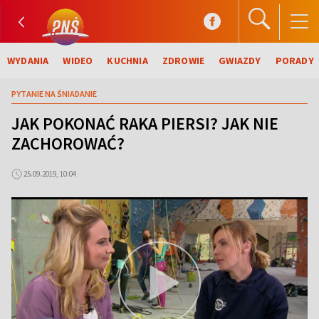
WYDANIA
WIDEO
KUCHNIA
ZDROWIE
GWIAZDY
PORADY
PYTANIE NA ŚNIADANIE
JAK POKONAĆ RAKA PIERSI? JAK NIE
ZACHOROWAĆ?
25.09.2019, 10:04