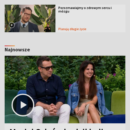
Porozmawiajmy o zdrowym sercu i
mózgu
Planuję długie życie
Najnowsze