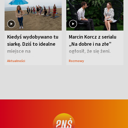
Kiedyś wydobywano tu
Marcin Korcz z serialu
siarkę. Dziś to idealne
„Na dobre i na złe”
miejsce na
ogłosił, że się żeni.
wypoczynek
Zdradził, co zmienił
Aktualności
Rozmowy
syn