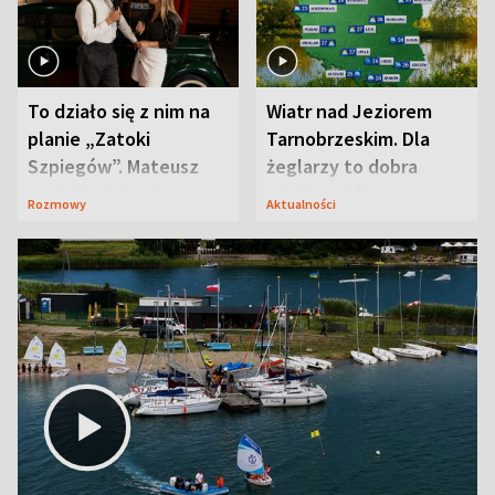
To działo się z nim na
Wiatr nad Jeziorem
planie „Zatoki
Tarnobrzeskim. Dla
Szpiegów”. Mateusz
żeglarzy to dobra
Janicki odsłonił
wiadomość
Rozmowy
Aktualności
aktorski sekret