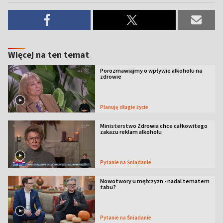
Więcej na ten temat
Porozmawiajmy o wpływie alkoholu na
zdrowie
Planuję długie życie
Ministerstwo Zdrowia chce całkowitego
zakazu reklam alkoholu
Pytanie na Śniadanie
Nowotwory u mężczyzn - nadal tematem
tabu?
Pytanie na Śniadanie