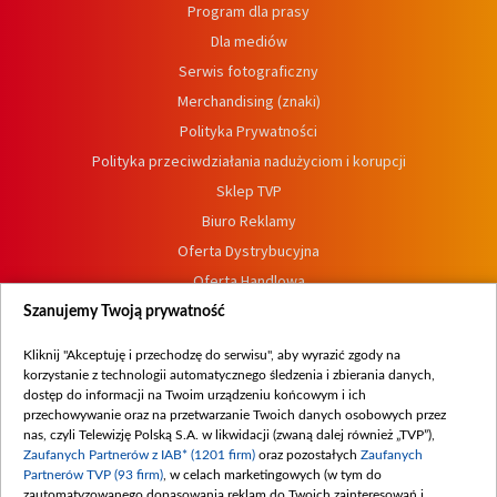
Program dla prasy
Dla mediów
Serwis fotograficzny
Merchandising (znaki)
Polityka Prywatności
Polityka przeciwdziałania nadużyciom i korupcji
Sklep TVP
Biuro Reklamy
Oferta Dystrybucyjna
Oferta Handlowa
Dostępność
Szanujemy Twoją prywatność
Moje zgody
Kliknij "Akceptuję i przechodzę do serwisu", aby wyrazić zgody na
Procedura zgłoszeń wewnętrznych
korzystanie z technologii automatycznego śledzenia i zbierania danych,
dostęp do informacji na Twoim urządzeniu końcowym i ich
przechowywanie oraz na przetwarzanie Twoich danych osobowych przez
nas, czyli Telewizję Polską S.A. w likwidacji (zwaną dalej również „TVP”),
Zaufanych Partnerów z IAB* (1201 firm)
oraz pozostałych
Zaufanych
Partnerów TVP (93 firm)
, w celach marketingowych (w tym do
zautomatyzowanego dopasowania reklam do Twoich zainteresowań i