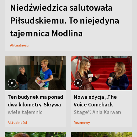
Niedźwiedzica salutowała
Piłsudskiemu. To niejedyna
tajemnica Modlina
Aktualności
Ten budynek ma ponad
Nowa edycja „The
dwa kilometry. Skrywa
Voice Comeback
wiele tajemnic
Stage”. Ania Karwan
zapowiada
Aktualności
Rozmowy
niespodzianki