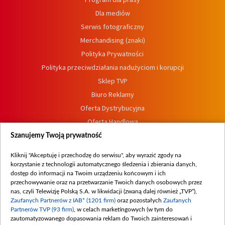
Dla mediów
Serwis fotograficzny
Merchandising (znaki)
Polityka Prywatności
Polityka przeciwdziałania nadużyciom i korupcji
Sklep TVP
Biuro Reklamy
Oferta Dystrybucyjna
Oferta Handlowa
Dostępność
Szanujemy Twoją prywatność
Moje zgody
Kliknij "Akceptuję i przechodzę do serwisu", aby wyrazić zgody na
Procedura zgłoszeń wewnętrznych
korzystanie z technologii automatycznego śledzenia i zbierania danych,
dostęp do informacji na Twoim urządzeniu końcowym i ich
przechowywanie oraz na przetwarzanie Twoich danych osobowych przez
nas, czyli Telewizję Polską S.A. w likwidacji (zwaną dalej również „TVP”),
Zaufanych Partnerów z IAB* (1201 firm)
oraz pozostałych
Zaufanych
Partnerów TVP (93 firm)
, w celach marketingowych (w tym do
zautomatyzowanego dopasowania reklam do Twoich zainteresowań i