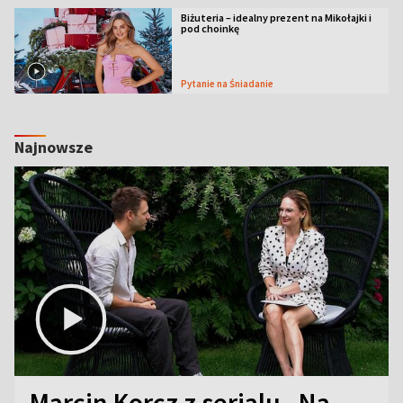
Biżuteria – idealny prezent na Mikołajki i
pod choinkę
Pytanie na Śniadanie
Najnowsze
Marcin Korcz z serialu „Na