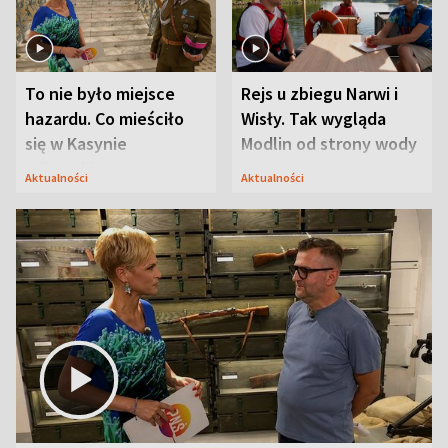
To nie było miejsce
Rejs u zbiegu Narwi i
hazardu. Co mieściło
Wisły. Tak wygląda
się w Kasynie
Modlin od strony wody
Oficerskim?
Aktualności
Aktualności