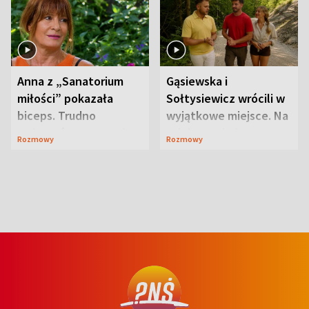
Anna z „Sanatorium
Gąsiewska i
miłości” pokazała
Sołtysiewicz wrócili w
biceps. Trudno
wyjątkowe miejsce. Na
uwierzyć, co przeszła
szlaku czekał
Rozmowy
Rozmowy
wcześniej
niedźwiedź