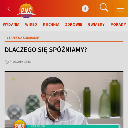
WYDANIA
WIDEO
KUCHNIA
ZDROWIE
GWIAZDY
PORADY
PYTANIE NA ŚNIADANIE
DLACZEGO SIĘ SPÓŹNIAMY?
24.09.2019, 05:16