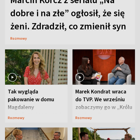
dobre i na złe” ogłosił, że się
żeni. Zdradził, co zmienił syn
Rozmowy
Tak wygląda
Marek Kondrat wraca
pakowanie w domu
do TVP. We wrześniu
Magdaleny
zobaczymy go w „Królu
Waligórskiej-Lisieckiej.
Maciusiu I”
Rozmowy
Rozmowy
Mąż nie odpuszcza