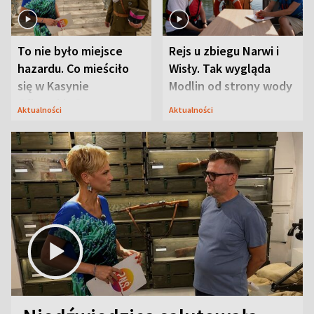
To nie było miejsce
Rejs u zbiegu Narwi i
hazardu. Co mieściło
Wisły. Tak wygląda
się w Kasynie
Modlin od strony wody
Oficerskim?
Aktualności
Aktualności