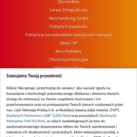
Dla mediów
Serwis fotograficzny
Merchandising (znaki)
Polityka Prywatności
Polityka przeciwdziałania nadużyciom i korupcji
Sklep TVP
Biuro Reklamy
Oferta Dystrybucyjna
Oferta Handlowa
Dostępność
Szanujemy Twoją prywatność
Moje zgody
Kliknij "Akceptuję i przechodzę do serwisu", aby wyrazić zgody na
Procedura zgłoszeń wewnętrznych
korzystanie z technologii automatycznego śledzenia i zbierania danych,
dostęp do informacji na Twoim urządzeniu końcowym i ich
przechowywanie oraz na przetwarzanie Twoich danych osobowych przez
nas, czyli Telewizję Polską S.A. w likwidacji (zwaną dalej również „TVP”),
Zaufanych Partnerów z IAB* (1201 firm)
oraz pozostałych
Zaufanych
Partnerów TVP (93 firm)
, w celach marketingowych (w tym do
zautomatyzowanego dopasowania reklam do Twoich zainteresowań i
mierzenia ich skuteczności) i pozostałych, które wskazujemy poniżej, a