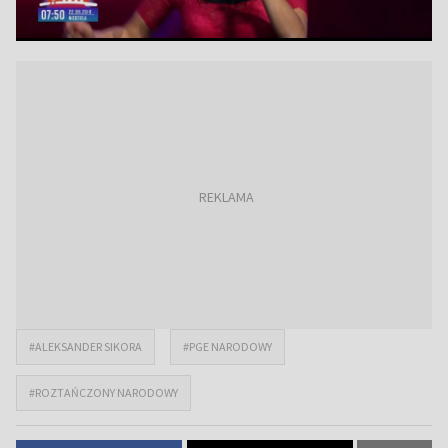
#ALEKSANDER SIKORA
#PGE NARODOWY
#ROZTAŃCZONY NARODOWY