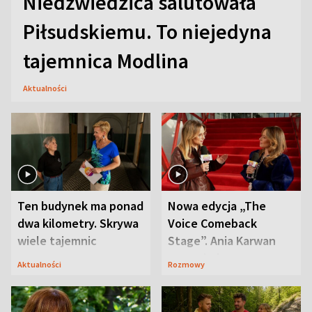
Niedźwiedzica salutowała
Piłsudskiemu. To niejedyna
tajemnica Modlina
Aktualności
Ten budynek ma ponad
Nowa edycja „The
dwa kilometry. Skrywa
Voice Comeback
wiele tajemnic
Stage”. Ania Karwan
zapowiada
Aktualności
Rozmowy
niespodzianki