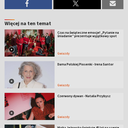
Więcej na ten temat
Czas na świąteczne emocje! „Pytanie na
śniadanie” prezentuje wyjątkowy spot
Gwiazdy
Dama Polskiej Piosenki - Irena Santor
Gwiazdy
Czerwony dywan - Natalia Przybysz
Gwiazdy
Majka Jeżowska świętuje 45 lat na scenie