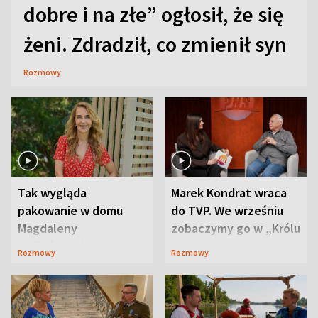
dobre i na złe” ogłosił, że się
żeni. Zdradził, co zmienił syn
Rozmowy
Tak wygląda
Marek Kondrat wraca
pakowanie w domu
do TVP. We wrześniu
Magdaleny
zobaczymy go w „Królu
Waligórskiej-Lisieckiej.
Maciusiu I”
Rozmowy
Rozmowy
Mąż nie odpuszcza