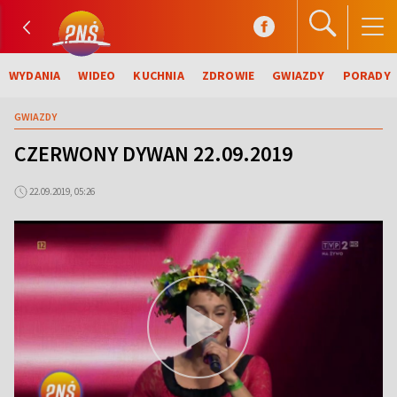
WYDANIA
WIDEO
KUCHNIA
ZDROWIE
GWIAZDY
PORADY
GWIAZDY
CZERWONY DYWAN 22.09.2019
22.09.2019, 05:26