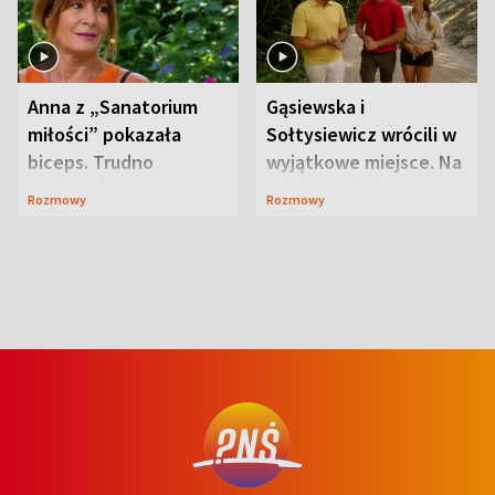
Anna z „Sanatorium
Gąsiewska i
miłości” pokazała
Sołtysiewicz wrócili w
biceps. Trudno
wyjątkowe miejsce. Na
uwierzyć, co przeszła
szlaku czekał
Rozmowy
Rozmowy
wcześniej
niedźwiedź