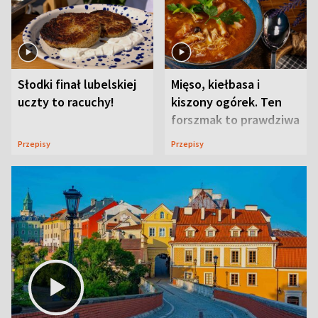
Słodki finał lubelskiej
Mięso, kiełbasa i
uczty to racuchy!
kiszony ogórek. Ten
forszmak to prawdziwa
uczta
Przepisy
Przepisy