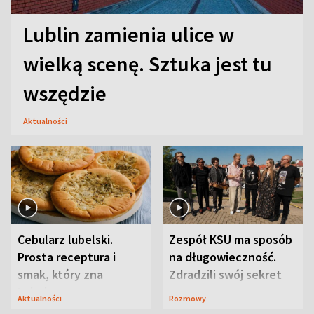
Lublin zamienia ulice w
wielką scenę. Sztuka jest tu
wszędzie
Aktualności
Cebularz lubelski.
Zespół KSU ma sposób
Prosta receptura i
na długowieczność.
smak, który zna
Zdradzili swój sekret
Lubelszczyzna
Aktualności
Rozmowy