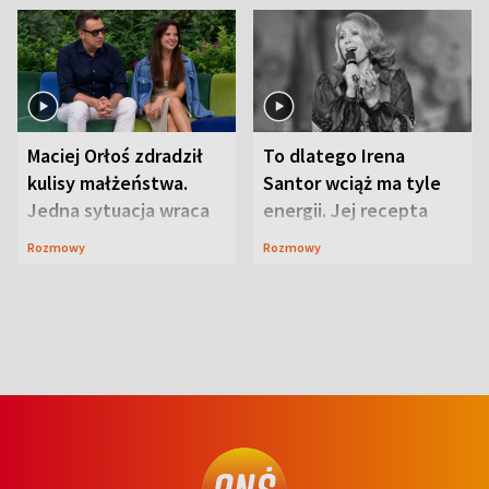
Maciej Orłoś zdradził
To dlatego Irena
kulisy małżeństwa.
Santor wciąż ma tyle
Jedna sytuacja wraca
energii. Jej recepta
jak bumerang
jest zaskakująco
Rozmowy
Rozmowy
prosta