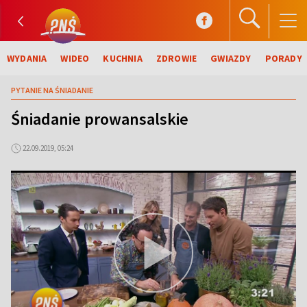
WYDANIA
WIDEO
KUCHNIA
ZDROWIE
GWIAZDY
PORADY
PYTANIE NA ŚNIADANIE
Śniadanie prowansalskie
22.09.2019, 05:24