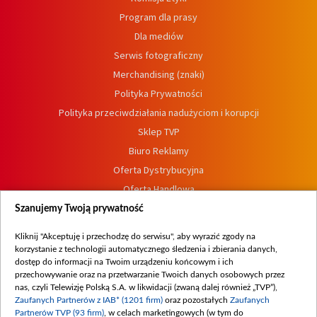
Program dla prasy
Dla mediów
Serwis fotograficzny
Merchandising (znaki)
Polityka Prywatności
Polityka przeciwdziałania nadużyciom i korupcji
Sklep TVP
Biuro Reklamy
Oferta Dystrybucyjna
Oferta Handlowa
Dostępność
Szanujemy Twoją prywatność
Moje zgody
Kliknij "Akceptuję i przechodzę do serwisu", aby wyrazić zgody na
Procedura zgłoszeń wewnętrznych
korzystanie z technologii automatycznego śledzenia i zbierania danych,
dostęp do informacji na Twoim urządzeniu końcowym i ich
przechowywanie oraz na przetwarzanie Twoich danych osobowych przez
nas, czyli Telewizję Polską S.A. w likwidacji (zwaną dalej również „TVP”),
Zaufanych Partnerów z IAB* (1201 firm)
oraz pozostałych
Zaufanych
Partnerów TVP (93 firm)
, w celach marketingowych (w tym do