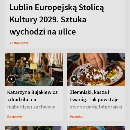
Lublin Europejską Stolicą
Kultury 2029. Sztuka
wychodzi na ulice
Aktualności
Katarzyna Bujakiewicz
Ziemniaki, kasza i
zdradziła, co
twaróg. Tak powstaje
najbardziej zachwyca
słynny piróg biłgorajski
ją w Lublinie
Rozmowy
Przepisy