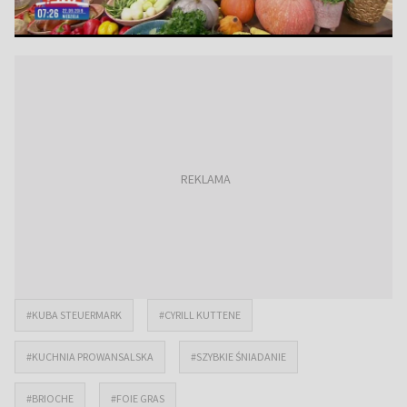
#KUBA STEUERMARK
#CYRILL KUTTENE
#KUCHNIA PROWANSALSKA
#SZYBKIE ŚNIADANIE
#BRIOCHE
#FOIE GRAS