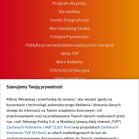
Program dla prasy
Dla mediów
Serwis fotograficzny
Merchandising (znaki)
Polityka Prywatności
Polityka przeciwdziałania nadużyciom i korupcji
Sklep TVP
Biuro Reklamy
Oferta Dystrybucyjna
Oferta Handlowa
Dostępność
Szanujemy Twoją prywatność
Moje zgody
Kliknij "Akceptuję i przechodzę do serwisu", aby wyrazić zgody na
Procedura zgłoszeń wewnętrznych
korzystanie z technologii automatycznego śledzenia i zbierania danych,
dostęp do informacji na Twoim urządzeniu końcowym i ich
przechowywanie oraz na przetwarzanie Twoich danych osobowych przez
nas, czyli Telewizję Polską S.A. w likwidacji (zwaną dalej również „TVP”),
Zaufanych Partnerów z IAB* (1201 firm)
oraz pozostałych
Zaufanych
Partnerów TVP (93 firm)
, w celach marketingowych (w tym do
zautomatyzowanego dopasowania reklam do Twoich zainteresowań i