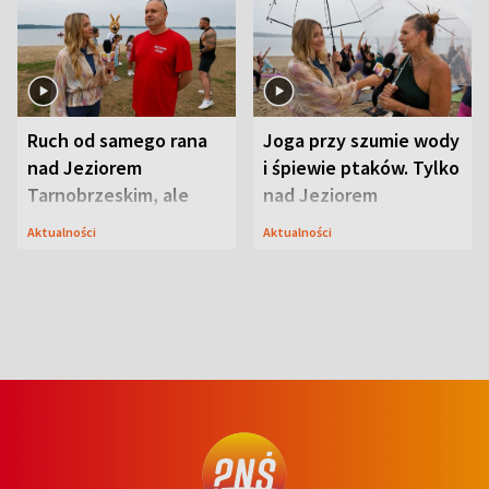
Ruch od samego rana
Joga przy szumie wody
nad Jeziorem
i śpiewie ptaków. Tylko
Tarnobrzeskim, ale
nad Jeziorem
ważna jest jedna
Tarnobrzeskim
Aktualności
Aktualności
zasada