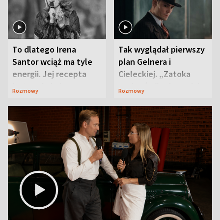
To dlatego Irena
Tak wyglądał pierwszy
Santor wciąż ma tyle
plan Gelnera i
energii. Jej recepta
Cieleckiej. „Zatoka
jest zaskakująco
szpiegów” od razu ich
Rozmowy
Rozmowy
prosta
zaskoczyła