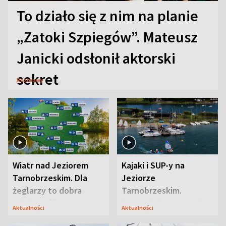
To działo się z nim na planie
„Zatoki Szpiegów”. Mateusz
Janicki odsłonił aktorski
sekret
Rozmowy
Wiatr nad Jeziorem
Kajaki i SUP-y na
Tarnobrzeskim. Dla
Jeziorze
żeglarzy to dobra
Tarnobrzeskim.
wiadomość
Przyrodnicy zwracają
Aktualności
Aktualności
uwagę na coś jeszcze