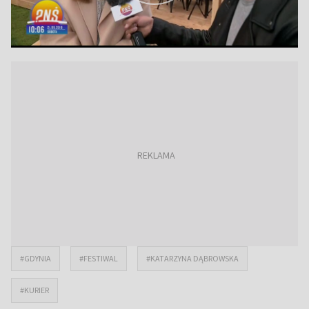
#GDYNIA
#FESTIWAL
#KATARZYNA DĄBROWSKA
#KURIER