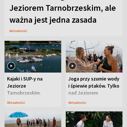
Jeziorem Tarnobrzeskim, ale
ważna jest jedna zasada
Aktualności
Kajaki i SUP-y na
Joga przy szumie wody
Jeziorze
i śpiewie ptaków. Tylko
Tarnobrzeskim.
nad Jeziorem
Przyrodnicy zwracają
Tarnobrzeskim
Aktualności
Aktualności
uwagę na coś jeszcze