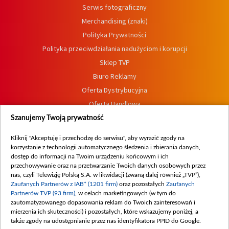
Serwis fotograficzny
Merchandising (znaki)
Polityka Prywatności
Polityka przeciwdziałania nadużyciom i korupcji
Sklep TVP
Biuro Reklamy
Oferta Dystrybucyjna
Oferta Handlowa
Dostępność
Szanujemy Twoją prywatność
Moje zgody
Kliknij "Akceptuję i przechodzę do serwisu", aby wyrazić zgody na
Procedura zgłoszeń wewnętrznych
korzystanie z technologii automatycznego śledzenia i zbierania danych,
dostęp do informacji na Twoim urządzeniu końcowym i ich
przechowywanie oraz na przetwarzanie Twoich danych osobowych przez
nas, czyli Telewizję Polską S.A. w likwidacji (zwaną dalej również „TVP”),
Zaufanych Partnerów z IAB* (1201 firm)
oraz pozostałych
Zaufanych
Partnerów TVP (93 firm)
, w celach marketingowych (w tym do
zautomatyzowanego dopasowania reklam do Twoich zainteresowań i
mierzenia ich skuteczności) i pozostałych, które wskazujemy poniżej, a
także zgody na udostępnianie przez nas identyfikatora PPID do Google.