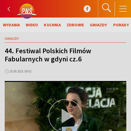
WYDANIA
WIDEO
KUCHNIA
ZDROWIE
GWIAZDY
PORADY
GWIAZDY
44. Festiwal Polskich Filmów
Fabularnych w gdyni cz.6
20.09.2019, 09:02