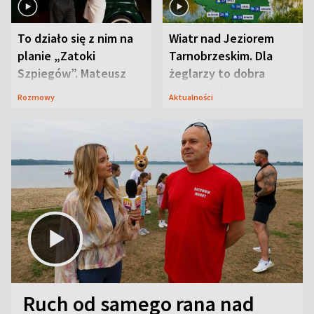
To działo się z nim na
Wiatr nad Jeziorem
planie „Zatoki
Tarnobrzeskim. Dla
Szpiegów”. Mateusz
żeglarzy to dobra
Janicki odsłonił
wiadomość
Rozmowy
Aktualności
aktorski sekret
Ruch od samego rana nad