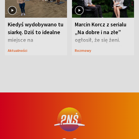
Kiedyś wydobywano tu
Marcin Korcz z serialu
siarkę. Dziś to idealne
„Na dobre i na złe”
miejsce na
ogłosił, że się żeni.
wypoczynek
Zdradził, co zmienił
Aktualności
Rozmowy
syn