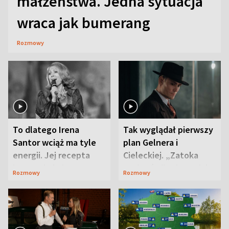
małżeństwa. Jedna sytuacja
wraca jak bumerang
Rozmowy
To dlatego Irena
Tak wyglądał pierwszy
Santor wciąż ma tyle
plan Gelnera i
energii. Jej recepta
Cieleckiej. „Zatoka
jest zaskakująco
szpiegów” od razu ich
Rozmowy
Rozmowy
prosta
zaskoczyła