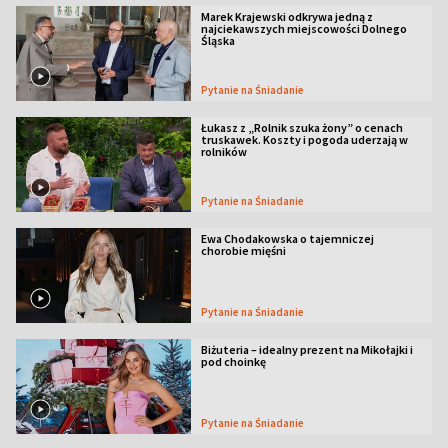
Marek Krajewski odkrywa jedną z
najciekawszych miejscowości Dolnego
Śląska
Pytanie na Śniadanie
Łukasz z „Rolnik szuka żony” o cenach
truskawek. Koszty i pogoda uderzają w
rolników
Pytanie na Śniadanie
Ewa Chodakowska o tajemniczej
chorobie mięśni
Pytanie na Śniadanie
Biżuteria – idealny prezent na Mikołajki i
pod choinkę
Pytanie na Śniadanie