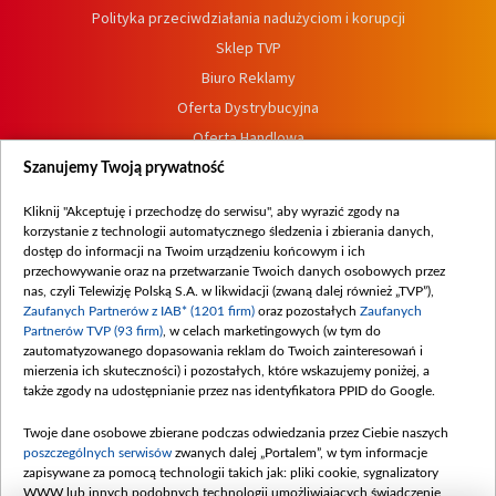
Polityka przeciwdziałania nadużyciom i korupcji
Sklep TVP
Biuro Reklamy
Oferta Dystrybucyjna
Oferta Handlowa
Dostępność
Szanujemy Twoją prywatność
Moje zgody
Kliknij "Akceptuję i przechodzę do serwisu", aby wyrazić zgody na
Procedura zgłoszeń wewnętrznych
korzystanie z technologii automatycznego śledzenia i zbierania danych,
dostęp do informacji na Twoim urządzeniu końcowym i ich
przechowywanie oraz na przetwarzanie Twoich danych osobowych przez
nas, czyli Telewizję Polską S.A. w likwidacji (zwaną dalej również „TVP”),
Zaufanych Partnerów z IAB* (1201 firm)
oraz pozostałych
Zaufanych
Partnerów TVP (93 firm)
, w celach marketingowych (w tym do
zautomatyzowanego dopasowania reklam do Twoich zainteresowań i
mierzenia ich skuteczności) i pozostałych, które wskazujemy poniżej, a
także zgody na udostępnianie przez nas identyfikatora PPID do Google.
Twoje dane osobowe zbierane podczas odwiedzania przez Ciebie naszych
poszczególnych serwisów
zwanych dalej „Portalem”, w tym informacje
zapisywane za pomocą technologii takich jak: pliki cookie, sygnalizatory
WWW lub innych podobnych technologii umożliwiających świadczenie