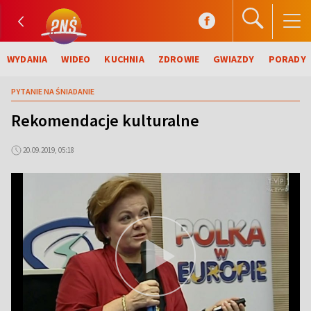
WYDANIA
WIDEO
KUCHNIA
ZDROWIE
GWIAZDY
PORADY
PYTANIE NA ŚNIADANIE
Rekomendacje kulturalne
20.09.2019, 05:18