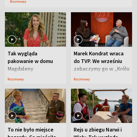
Rozmowy
Tak wygląda
Marek Kondrat wraca
pakowanie w domu
do TVP. We wrześniu
Magdaleny
zobaczymy go w „Królu
Waligórskiej-Lisieckiej.
Maciusiu I”
Rozmowy
Rozmowy
Mąż nie odpuszcza
To nie było miejsce
Rejs u zbiegu Narwi i