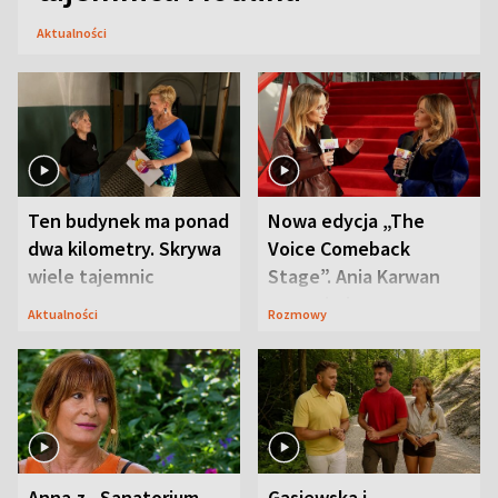
Aktualności
Ten budynek ma ponad
Nowa edycja „The
dwa kilometry. Skrywa
Voice Comeback
wiele tajemnic
Stage”. Ania Karwan
zapowiada
Aktualności
Rozmowy
niespodzianki
Anna z „Sanatorium
Gąsiewska i