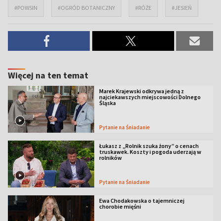
#POWSIN
#OGRÓD BOTANICZNY
#RÓŻE
#JESIEŃ
Więcej na ten temat
Marek Krajewski odkrywa jedną z
najciekawszych miejscowości Dolnego
Śląska
Pytanie na Śniadanie
Łukasz z „Rolnik szuka żony” o cenach
truskawek. Koszty i pogoda uderzają w
rolników
Pytanie na Śniadanie
Ewa Chodakowska o tajemniczej
chorobie mięśni