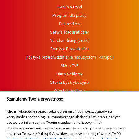
Komisja Etyki
Program dla prasy
Dla mediów
Serwis fotograficzny
Merchandising (znaki)
Polityka Prywatności
Polityka przeciwdziałania nadużyciom i korupcji
Sklep TVP
Biuro Reklamy
Oferta Dystrybucyjna
Oferta Handlowa
Dostępność
Szanujemy Twoją prywatność
Moje zgody
Kliknij "Akceptuję i przechodzę do serwisu", aby wyrazić zgody na
Procedura zgłoszeń wewnętrznych
korzystanie z technologii automatycznego śledzenia i zbierania danych,
dostęp do informacji na Twoim urządzeniu końcowym i ich
przechowywanie oraz na przetwarzanie Twoich danych osobowych przez
nas, czyli Telewizję Polską S.A. w likwidacji (zwaną dalej również „TVP”),