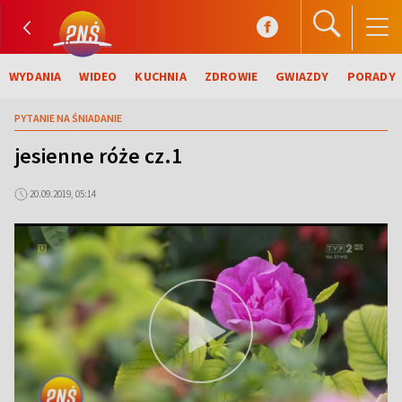
WYDANIA
WIDEO
KUCHNIA
ZDROWIE
GWIAZDY
PORADY
PYTANIE NA ŚNIADANIE
jesienne róże cz.1
20.09.2019, 05:14