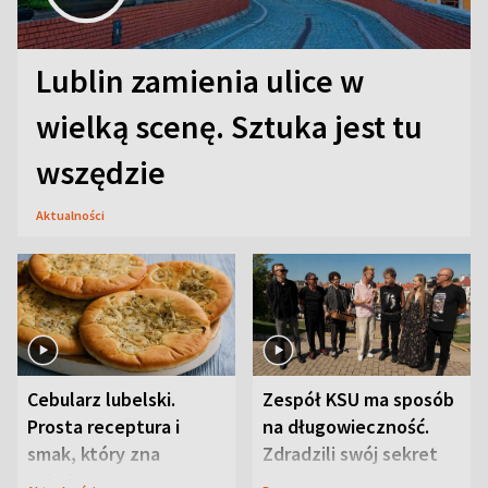
Lublin zamienia ulice w
wielką scenę. Sztuka jest tu
wszędzie
Aktualności
Cebularz lubelski.
Zespół KSU ma sposób
Prosta receptura i
na długowieczność.
smak, który zna
Zdradzili swój sekret
Lubelszczyzna