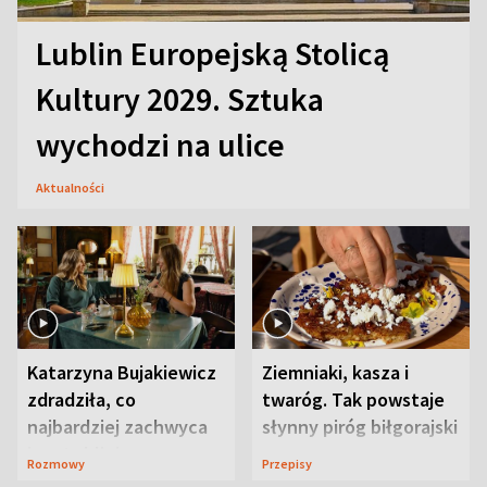
Lublin Europejską Stolicą
Kultury 2029. Sztuka
wychodzi na ulice
Aktualności
Katarzyna Bujakiewicz
Ziemniaki, kasza i
zdradziła, co
twaróg. Tak powstaje
najbardziej zachwyca
słynny piróg biłgorajski
ją w Lublinie
Rozmowy
Przepisy