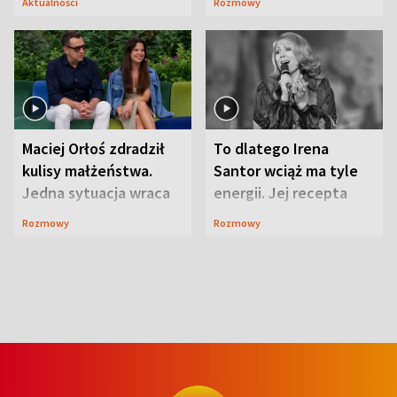
Aktualności
Rozmowy
Maciej Orłoś zdradził
To dlatego Irena
kulisy małżeństwa.
Santor wciąż ma tyle
Jedna sytuacja wraca
energii. Jej recepta
jak bumerang
jest zaskakująco
Rozmowy
Rozmowy
prosta