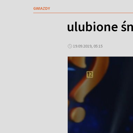
GWIAZDY
ulubione ś
19.09.2019, 05:15