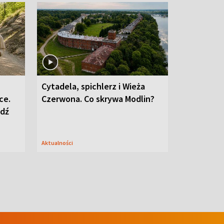
Cytadela, spichlerz i Wieża
ce.
Czerwona. Co skrywa Modlin?
edź
Aktualności