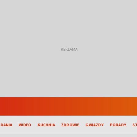
DANIA
WIDEO
KUCHNIA
ZDROWIE
GWIAZDY
PORADY
S