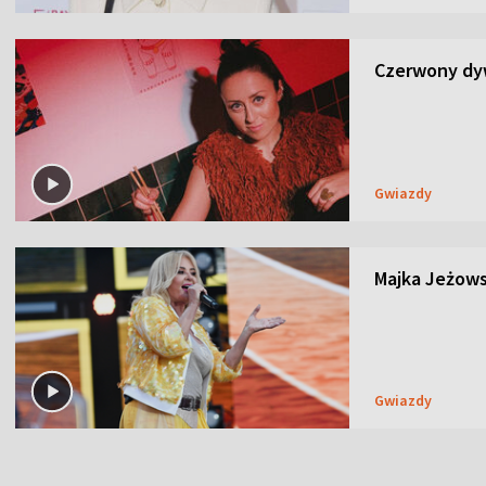
Czerwony dyw
Gwiazdy
Majka Jeżows
Gwiazdy