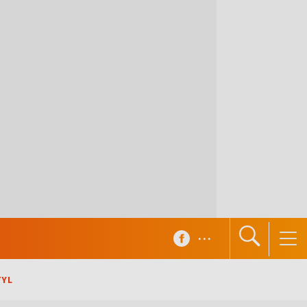
...
TYL