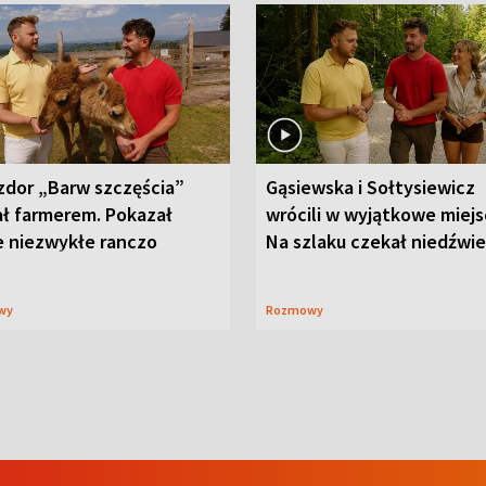
zdor „Barw szczęścia”
Gąsiewska i Sołtysiewicz
ał farmerem. Pokazał
wrócili w wyjątkowe miejs
e niezwykłe ranczo
Na szlaku czekał niedźwi
wy
Rozmowy