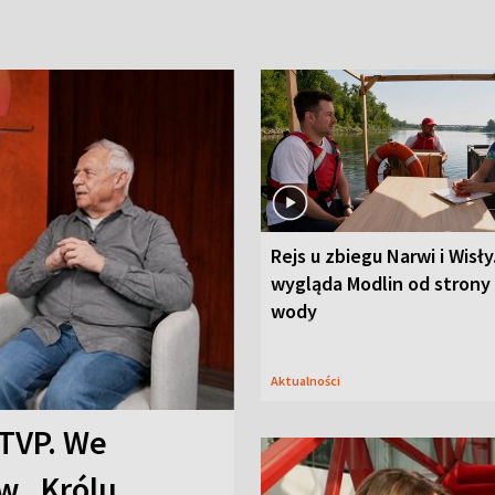
Rejs u zbiegu Narwi i Wisły
wygląda Modlin od strony
wody
Aktualności
TVP. We
w „Królu