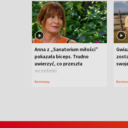
Anna z „Sanatorium miłości”
Gwia
pokazała biceps. Trudno
zost
uwierzyć, co przeszła
swoj
wcześniej
Rozmowy
Rozmo