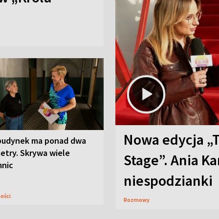
Nowa edycja „
budynek ma ponad dwa
etry. Skrywa wiele
Stage”. Ania K
mnic
niespodzianki
ności
Rozmowy