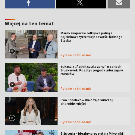
Więcej na ten temat
Marek Krajewski odkrywa jedną z
najciekawszych miejscowości Dolnego
Śląska
Pytanie na Śniadanie
Łukasz z „Rolnik szuka żony” o cenach
truskawek. Koszty i pogoda uderzają w
rolników
Pytanie na Śniadanie
Ewa Chodakowska o tajemniczej
chorobie mięśni
Pytanie na Śniadanie
Biżuteria – idealny prezent na Mikołajki i