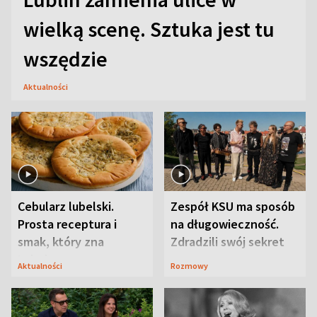
wielką scenę. Sztuka jest tu
wszędzie
Aktualności
Cebularz lubelski.
Zespół KSU ma sposób
Prosta receptura i
na długowieczność.
smak, który zna
Zdradzili swój sekret
Lubelszczyzna
Aktualności
Rozmowy