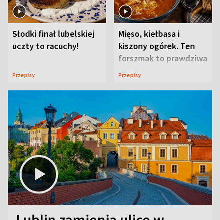
Słodki finał lubelskiej
Mięso, kiełbasa i
uczty to racuchy!
kiszony ogórek. Ten
forszmak to prawdziwa
uczta
Przepisy
Przepisy
Lublin zamienia ulice w