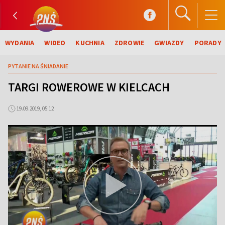
WYDANIA
WIDEO
KUCHNIA
ZDROWIE
GWIAZDY
PORADY
PYTANIE NA ŚNIADANIE
TARGI ROWEROWE W KIELCACH
19.09.2019, 05:12