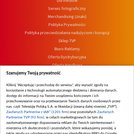
Dla mediów
Serwis fotograficzny
Merchandising (znaki)
Polityka Prywatności
Polityka przeciwdziałania nadużyciom i korupcji
Sklep TVP
Biuro Reklamy
Oferta Dystrybucyjna
Oferta Handlowa
Dostępność
Szanujemy Twoją prywatność
Moje zgody
Kliknij "Akceptuję i przechodzę do serwisu", aby wyrazić zgody na
Procedura zgłoszeń wewnętrznych
korzystanie z technologii automatycznego śledzenia i zbierania danych,
dostęp do informacji na Twoim urządzeniu końcowym i ich
przechowywanie oraz na przetwarzanie Twoich danych osobowych przez
nas, czyli Telewizję Polską S.A. w likwidacji (zwaną dalej również „TVP”),
Zaufanych Partnerów z IAB* (1201 firm)
oraz pozostałych
Zaufanych
Partnerów TVP (93 firm)
, w celach marketingowych (w tym do
zautomatyzowanego dopasowania reklam do Twoich zainteresowań i
mierzenia ich skuteczności) i pozostałych, które wskazujemy poniżej, a
także zgody na udostępnianie przez nas identyfikatora PPID do Google.