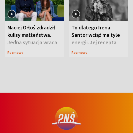
Maciej Orłoś zdradził
To dlatego Irena
kulisy małżeństwa.
Santor wciąż ma tyle
Jedna sytuacja wraca
energii. Jej recepta
jak bumerang
jest zaskakująco
Rozmowy
Rozmowy
prosta