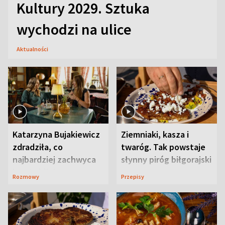
Kultury 2029. Sztuka
wychodzi na ulice
Aktualności
Katarzyna Bujakiewicz
Ziemniaki, kasza i
zdradziła, co
twaróg. Tak powstaje
najbardziej zachwyca
słynny piróg biłgorajski
ją w Lublinie
Rozmowy
Przepisy