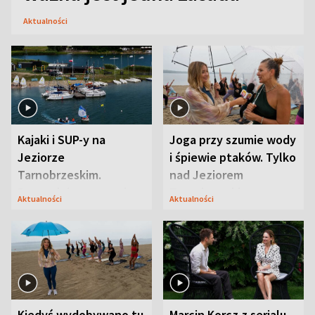
Aktualności
Kajaki i SUP-y na
Joga przy szumie wody
Jeziorze
i śpiewie ptaków. Tylko
Tarnobrzeskim.
nad Jeziorem
Przyrodnicy zwracają
Tarnobrzeskim
Aktualności
Aktualności
uwagę na coś jeszcze
Kiedyś wydobywano tu
Marcin Korcz z serialu