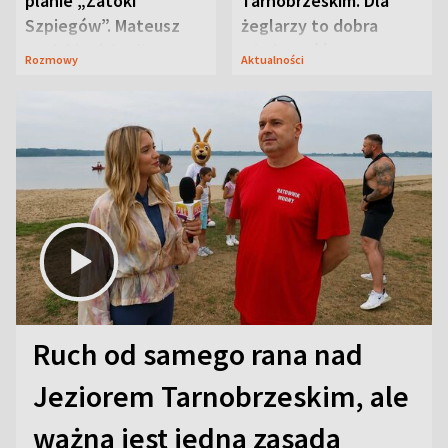
planie „Zatoki
Tarnobrzeskim. Dla
Szpiegów”. Mateusz
żeglarzy to dobra
Janicki odsłonił
wiadomość
Rozmowy
Aktualności
aktorski sekret
Ruch od samego rana nad
Jeziorem Tarnobrzeskim, ale
ważna jest jedna zasada