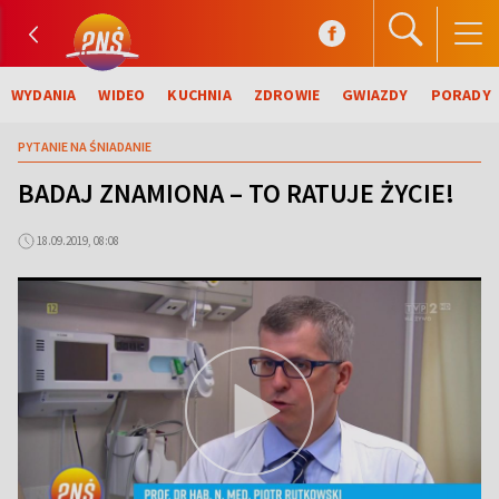
WYDANIA
WIDEO
KUCHNIA
ZDROWIE
GWIAZDY
PORADY
PYTANIE NA ŚNIADANIE
BADAJ ZNAMIONA – TO RATUJE ŻYCIE!
18.09.2019, 08:08