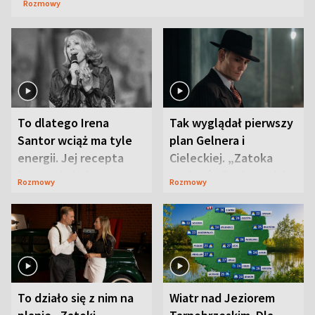
Rozmowy
To dlatego Irena
Tak wyglądał pierwszy
Santor wciąż ma tyle
plan Gelnera i
energii. Jej recepta
Cieleckiej. „Zatoka
jest zaskakująco
szpiegów” od razu ich
Rozmowy
Rozmowy
prosta
zaskoczyła
To działo się z nim na
Wiatr nad Jeziorem