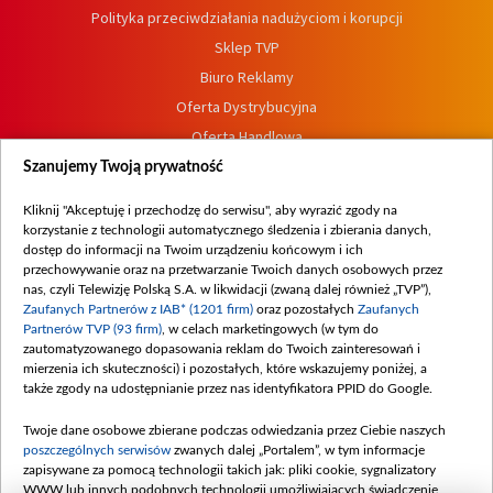
Polityka przeciwdziałania nadużyciom i korupcji
Sklep TVP
Biuro Reklamy
Oferta Dystrybucyjna
Oferta Handlowa
Dostępność
Szanujemy Twoją prywatność
Moje zgody
Kliknij "Akceptuję i przechodzę do serwisu", aby wyrazić zgody na
Procedura zgłoszeń wewnętrznych
korzystanie z technologii automatycznego śledzenia i zbierania danych,
dostęp do informacji na Twoim urządzeniu końcowym i ich
przechowywanie oraz na przetwarzanie Twoich danych osobowych przez
nas, czyli Telewizję Polską S.A. w likwidacji (zwaną dalej również „TVP”),
Zaufanych Partnerów z IAB* (1201 firm)
oraz pozostałych
Zaufanych
Partnerów TVP (93 firm)
, w celach marketingowych (w tym do
zautomatyzowanego dopasowania reklam do Twoich zainteresowań i
mierzenia ich skuteczności) i pozostałych, które wskazujemy poniżej, a
także zgody na udostępnianie przez nas identyfikatora PPID do Google.
Twoje dane osobowe zbierane podczas odwiedzania przez Ciebie naszych
poszczególnych serwisów
zwanych dalej „Portalem”, w tym informacje
zapisywane za pomocą technologii takich jak: pliki cookie, sygnalizatory
WWW lub innych podobnych technologii umożliwiających świadczenie