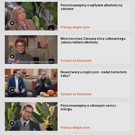
Porozmawiajmy o wpływie alkoholu na
zdrowie
Planuję długie życie
Ministerstwo Zdrowia chce całkowitego
zakazu reklam alkoholu
Pytanie na Śniadanie
Nowotwory u mężczyzn - nadal tematem
tabu?
Pytanie na Śniadanie
Porozmawiajmy o zdrowym sercu i
mózgu
Planuję długie życie