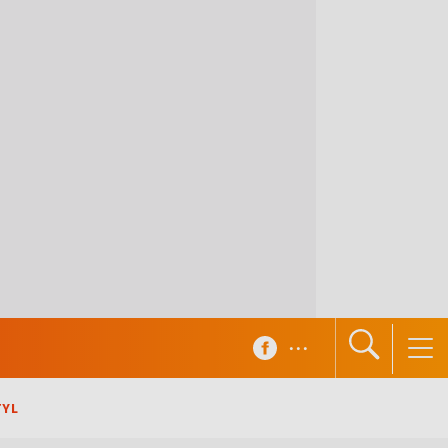
...
TYL