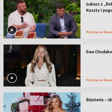
Łukasz z „Ro
Koszty i pog
Pytanie na Śnia
Ewa Chodakow
Pytanie na Śnia
Biżuteria – i