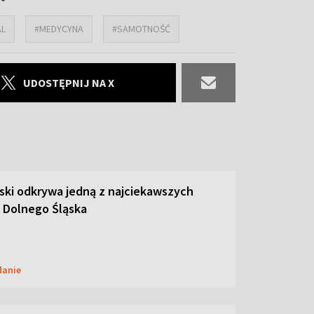
AL
#MEDYCYNA
#SAMOTNOŚĆ
UDOSTĘPNIJ NA X
ski odkrywa jedną z najciekawszych
 Dolnego Śląska
danie