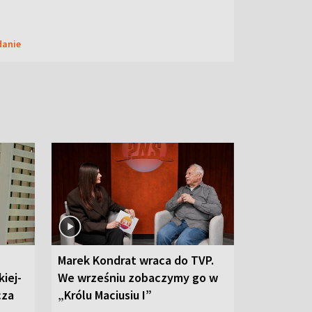
danie
Marek Kondrat wraca do TVP.
iej-
We wrześniu zobaczymy go w
cza
„Królu Maciusiu I”