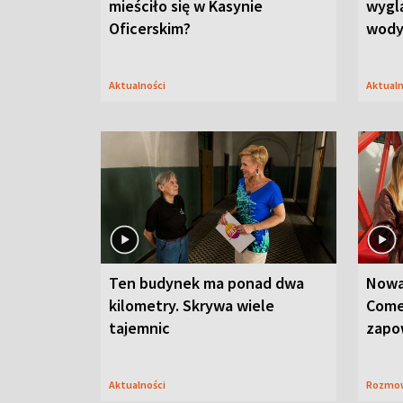
mieściło się w Kasynie
wygl
Oficerskim?
wod
Aktualności
Aktual
Ten budynek ma ponad dwa
Nowa
kilometry. Skrywa wiele
Come
tajemnic
zapo
Aktualności
Rozmo