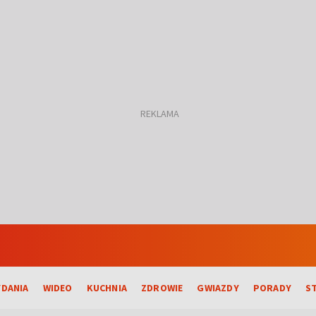
DANIA
WIDEO
KUCHNIA
ZDROWIE
GWIAZDY
PORADY
S