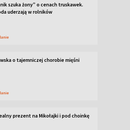
lnik szuka żony” o cenach truskawek.
oda uderzają w rolników
danie
ska o tajemniczej chorobie mięśni
danie
dealny prezent na Mikołajki i pod choinkę