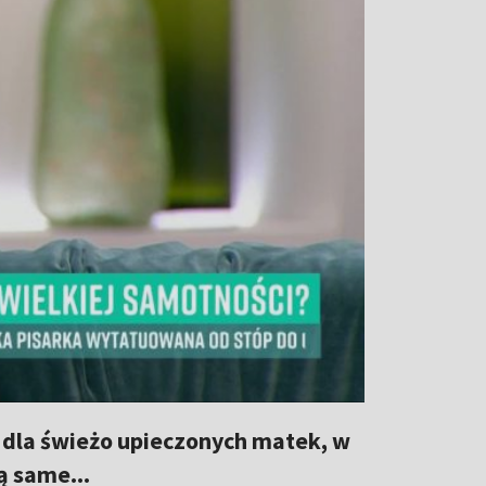
 dla świeżo upieczonych matek, w
ą same...