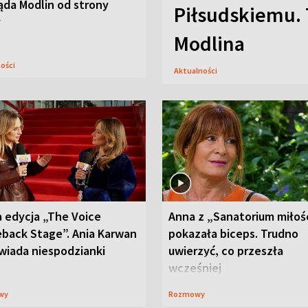
ąda Modlin od strony
Piłsudskiemu. 
y
Modlina
ności
Aktualności
 edycja „The Voice
Anna z „Sanatorium miłoś
back Stage”. Ania Karwan
pokazała biceps. Trudno
wiada niespodzianki
uwierzyć, co przeszła
wcześniej
wy
Rozmowy