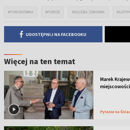
#PORODÓWKA
#PORÓD
#SŁUŻBA ZDROWIA
#SZPIT
UDOSTĘPNIJ NA FACEBOOKU
Więcej na ten temat
Marek Krajew
miejscowości
Pytanie na Śnia