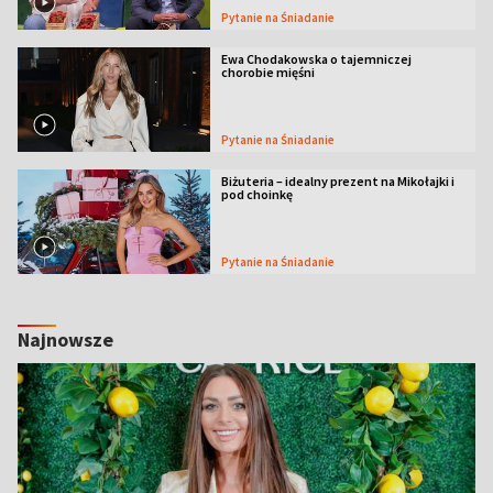
Pytanie na Śniadanie
Ewa Chodakowska o tajemniczej
chorobie mięśni
Pytanie na Śniadanie
Biżuteria – idealny prezent na Mikołajki i
pod choinkę
Pytanie na Śniadanie
Najnowsze