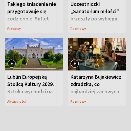
Takiego śniadania nie
Uczestniczki
przygotowuje się
„Sanatorium miłości”
codziennie. Suflet
przeszły po wybiegu.
serowy zachwyca
Te stylizacje
Przepisy
Rozmowy
smakiem
przyciągały wzrok
Lublin Europejską
Katarzyna Bujakiewicz
Stolicą Kultury 2029.
zdradziła, co
Sztuka wychodzi na
najbardziej zachwyca
ulice
ją w Lublinie
Aktualności
Rozmowy