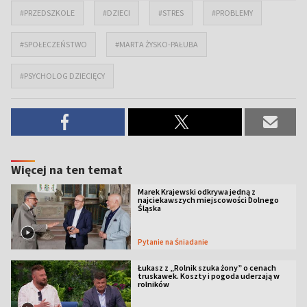
#PRZEDSZKOLE
#DZIECI
#STRES
#PROBLEMY
#SPOŁECZEŃSTWO
#MARTA ŻYSKO-PAŁUBA
#PSYCHOLOG DZIECIĘCY
Więcej na ten temat
Marek Krajewski odkrywa jedną z
najciekawszych miejscowości Dolnego
Śląska
Pytanie na Śniadanie
Łukasz z „Rolnik szuka żony” o cenach
truskawek. Koszty i pogoda uderzają w
rolników