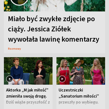
Miało być zwykłe zdjęcie po
ciąży. Jessica Ziółek
wywołała lawinę komentarzy
Rozmowy
Aktorka „M jak miłość”
Uczestniczki
zmieniła swoją drogę.
„Sanatorium miłości”
Dziś wiąże przyszłość z
przeszły po wybiegu.
neurobiologią
Te stylizacje