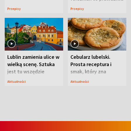
uczta
Przepisy
Przepisy
Lublin zamienia ulice w
Cebularz lubelski.
wielką scenę. Sztuka
Prosta receptura i
jest tu wszędzie
smak, który zna
Lubelszczyzna
Aktualności
Aktualności