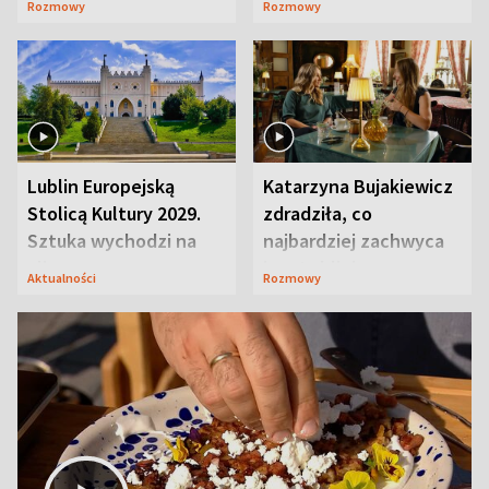
Rozmowy
Rozmowy
przyciągały wzrok
Lublin Europejską
Katarzyna Bujakiewicz
Stolicą Kultury 2029.
zdradziła, co
Sztuka wychodzi na
najbardziej zachwyca
ulice
ją w Lublinie
Aktualności
Rozmowy