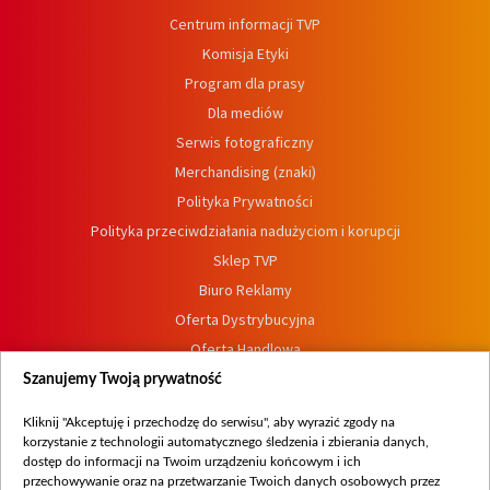
Centrum informacji TVP
Komisja Etyki
Program dla prasy
Dla mediów
Serwis fotograficzny
Merchandising (znaki)
Polityka Prywatności
Polityka przeciwdziałania nadużyciom i korupcji
Sklep TVP
Biuro Reklamy
Oferta Dystrybucyjna
Oferta Handlowa
Dostępność
Szanujemy Twoją prywatność
Moje zgody
Kliknij "Akceptuję i przechodzę do serwisu", aby wyrazić zgody na
Procedura zgłoszeń wewnętrznych
korzystanie z technologii automatycznego śledzenia i zbierania danych,
dostęp do informacji na Twoim urządzeniu końcowym i ich
przechowywanie oraz na przetwarzanie Twoich danych osobowych przez