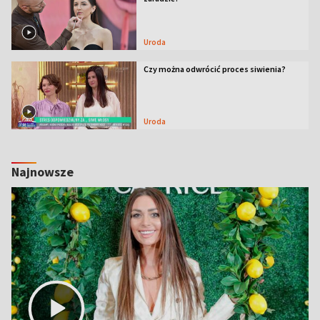
Uroda
Czy można odwrócić proces siwienia?
Uroda
Najnowsze