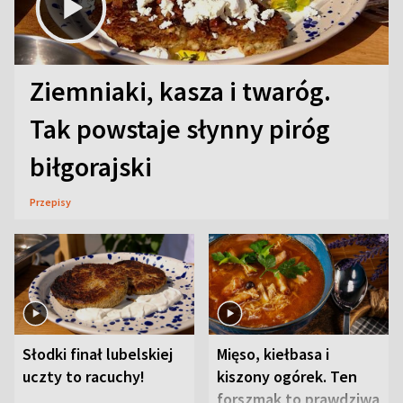
Ziemniaki, kasza i twaróg.
Tak powstaje słynny piróg
biłgorajski
Przepisy
Słodki finał lubelskiej
Mięso, kiełbasa i
uczty to racuchy!
kiszony ogórek. Ten
forszmak to prawdziwa