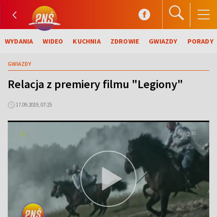
WYDANIA
WIDEO
KUCHNIA
ZDROWIE
GWIAZDY
PORADY
GWIAZDY
Relacja z premiery filmu "Legiony"
17.09.2019, 07:25