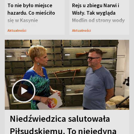
To nie było miejsce
Rejs u zbiegu Narwi i
hazardu. Co mieściło
Wisły. Tak wygląda
się w Kasynie
Modlin od strony wody
Oficerskim?
Aktualności
Aktualności
Niedźwiedzica salutowała
Piłsudskiemu. To niejedyna