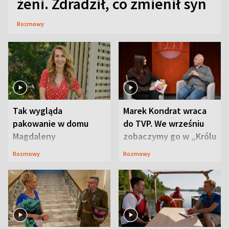
żeni. Zdradził, co zmienił syn
Rozmowy
Tak wygląda
Marek Kondrat wraca
pakowanie w domu
do TVP. We wrześniu
Magdaleny
zobaczymy go w „Królu
Waligórskiej-Lisieckiej.
Maciusiu I”
Rozmowy
Rozmowy
Mąż nie odpuszcza