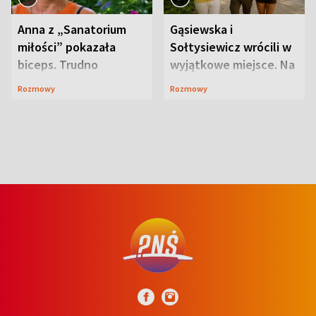
Anna z „Sanatorium
Gąsiewska i
miłości” pokazała
Sołtysiewicz wrócili w
biceps. Trudno
wyjątkowe miejsce. Na
uwierzyć, co przeszła
szlaku czekał
Rozmowy
Rozmowy
wcześniej
niedźwiedź