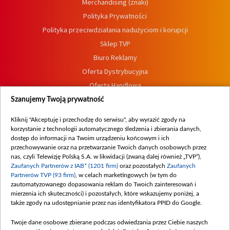
Merchandising (znaki)
Polityka Prywatności
Polityka przeciwdziałania nadużyciom i korupcji
Sklep TVP
Biuro Reklamy
Oferta Dystrybucyjna
Oferta Handlowa
Dostępność
Szanujemy Twoją prywatność
Moje zgody
Kliknij "Akceptuję i przechodzę do serwisu", aby wyrazić zgody na
Procedura zgłoszeń wewnętrznych
korzystanie z technologii automatycznego śledzenia i zbierania danych,
dostęp do informacji na Twoim urządzeniu końcowym i ich
przechowywanie oraz na przetwarzanie Twoich danych osobowych przez
nas, czyli Telewizję Polską S.A. w likwidacji (zwaną dalej również „TVP”),
Zaufanych Partnerów z IAB* (1201 firm)
oraz pozostałych
Zaufanych
Partnerów TVP (93 firm)
, w celach marketingowych (w tym do
zautomatyzowanego dopasowania reklam do Twoich zainteresowań i
mierzenia ich skuteczności) i pozostałych, które wskazujemy poniżej, a
także zgody na udostępnianie przez nas identyfikatora PPID do Google.
Twoje dane osobowe zbierane podczas odwiedzania przez Ciebie naszych