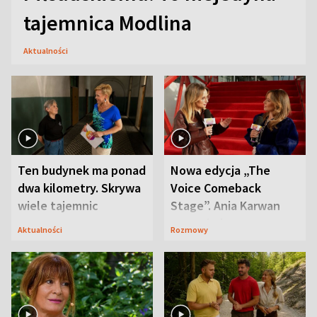
tajemnica Modlina
Aktualności
Ten budynek ma ponad
Nowa edycja „The
dwa kilometry. Skrywa
Voice Comeback
wiele tajemnic
Stage”. Ania Karwan
zapowiada
Aktualności
Rozmowy
niespodzianki