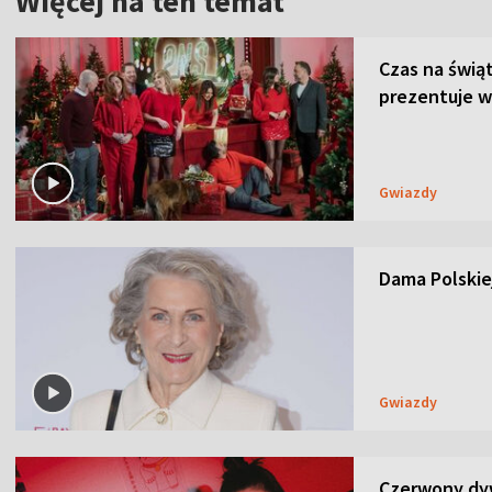
Więcej na ten temat
Czas na świą
prezentuje w
Gwiazdy
Dama Polskiej
Gwiazdy
Czerwony dyw