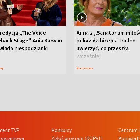
 edycja „The Voice
Anna z „Sanatorium miłoś
back Stage”. Ania Karwan
pokazała biceps. Trudno
wiada niespodzianki
uwierzyć, co przeszła
wcześniej
wy
Rozmowy
ment TVP
Konkursy
Centrum i
Programowa
Zgłoś program (ROPAT)
Komisja E