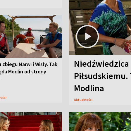
Niedźwiedzica
u zbiegu Narwi i Wisły. Tak
ąda Modlin od strony
Piłsudskiemu. 
y
Modlina
ności
Aktualności