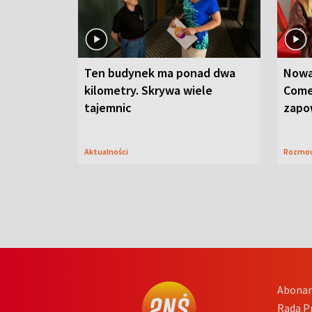
Ten budynek ma ponad dwa
Nowa
kilometry. Skrywa wiele
Come
tajemnic
zapo
Aktualności
Rozmo
Abona
Rada 