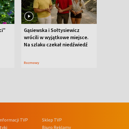
ci”
Gąsiewska i Sołtysiewicz
wrócili w wyjątkowe miejsce.
Na szlaku czekał niedźwiedź
Rozmowy
nformacji TVP
Sklep TVP
tyki
Biuro Reklamy