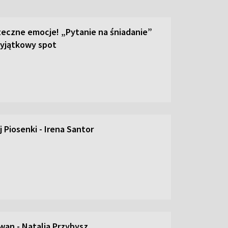
teczne emocje! „Pytanie na śniadanie”
yjątkowy spot
 Piosenki - Irena Santor
an - Natalia Przybysz