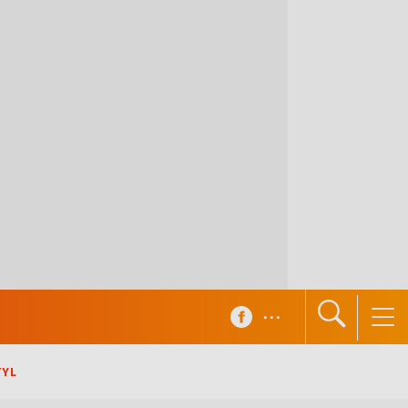
...
TYL