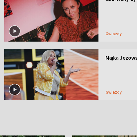
Gwiazdy
Majka Jeżows
Gwiazdy