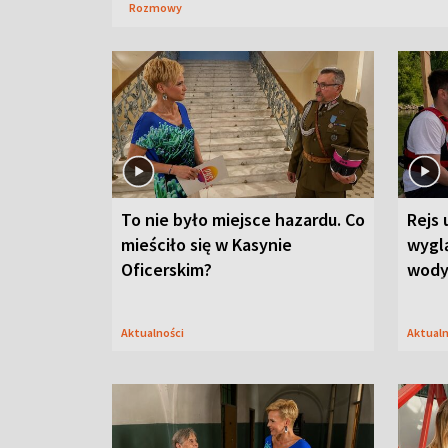
Rozmowy
To nie było miejsce hazardu. Co
Rejs 
mieściło się w Kasynie
wygl
Oficerskim?
wod
Aktualności
Aktual