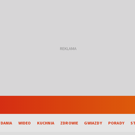
DANIA
WIDEO
KUCHNIA
ZDROWIE
GWIAZDY
PORADY
S