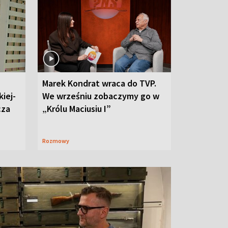
Marek Kondrat wraca do TVP.
iej-
We wrześniu zobaczymy go w
cza
„Królu Maciusiu I”
Rozmowy