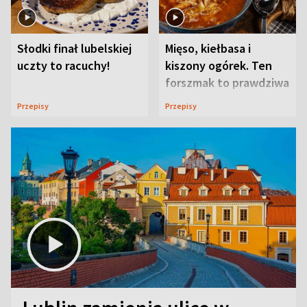
Słodki finał lubelskiej
Mięso, kiełbasa i
uczty to racuchy!
kiszony ogórek. Ten
forszmak to prawdziwa
uczta
Przepisy
Przepisy