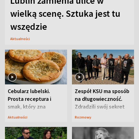
Lublin zamienia ulice w
wielką scenę. Sztuka jest tu
wszędzie
Aktualności
Cebularz lubelski.
Zespół KSU ma sposób
Prosta receptura i
na długowieczność.
smak, który zna
Zdradzili swój sekret
Lubelszczyzna
Aktualności
Rozmowy