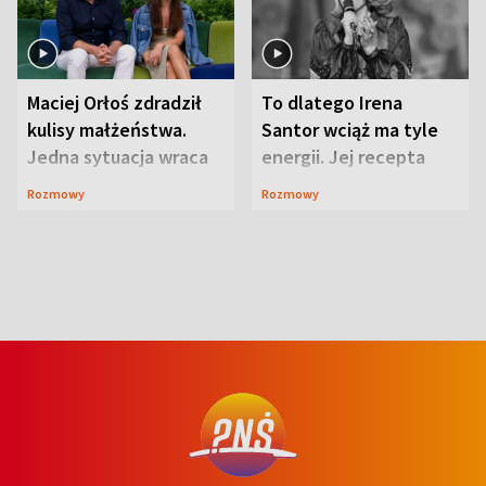
Maciej Orłoś zdradził
To dlatego Irena
kulisy małżeństwa.
Santor wciąż ma tyle
Jedna sytuacja wraca
energii. Jej recepta
jak bumerang
jest zaskakująco
Rozmowy
Rozmowy
prosta