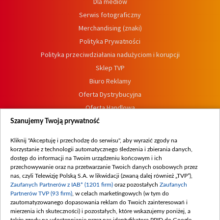
Dla mediów
Serwis fotograficzny
Merchandising (znaki)
Polityka Prywatności
Polityka przeciwdziałania nadużyciom i korupcji
Sklep TVP
Biuro Reklamy
Oferta Dystrybucyjna
Oferta Handlowa
Dostępność
Szanujemy Twoją prywatność
Moje zgody
Kliknij "Akceptuję i przechodzę do serwisu", aby wyrazić zgody na
Procedura zgłoszeń wewnętrznych
korzystanie z technologii automatycznego śledzenia i zbierania danych,
dostęp do informacji na Twoim urządzeniu końcowym i ich
przechowywanie oraz na przetwarzanie Twoich danych osobowych przez
nas, czyli Telewizję Polską S.A. w likwidacji (zwaną dalej również „TVP”),
Zaufanych Partnerów z IAB* (1201 firm)
oraz pozostałych
Zaufanych
Partnerów TVP (93 firm)
, w celach marketingowych (w tym do
zautomatyzowanego dopasowania reklam do Twoich zainteresowań i
mierzenia ich skuteczności) i pozostałych, które wskazujemy poniżej, a