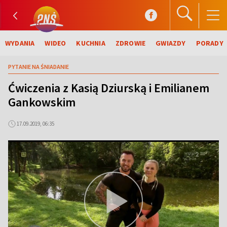
WYDANIA
WIDEO
KUCHNIA
ZDROWIE
GWIAZDY
PORADY
PYTANIE NA ŚNIADANIE
Ćwiczenia z Kasią Dziurską i Emilianem
Gankowskim
17.09.2019, 06:35