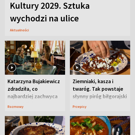
Kultury 2029. Sztuka
wychodzi na ulice
Aktualności
Katarzyna Bujakiewicz
Ziemniaki, kasza i
zdradziła, co
twaróg. Tak powstaje
najbardziej zachwyca
słynny piróg biłgorajski
ją w Lublinie
Rozmowy
Przepisy