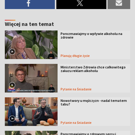
Więcej na ten temat
Porozmawiajmy o wpływie alkoholu na
zdrowie
Planuję długie życie
Ministerstwo Zdrowia chce całkowitego
zakazu reklam alkoholu
Pytanie na Śniadanie
Nowotwory u mężczyzn - nadal tematem
tabu?
Pytanie na Śniadanie
Porozmawiajmy o zdrowym sercu i