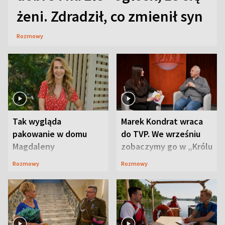
żeni. Zdradził, co zmienił syn
Rozmowy
Tak wygląda
Marek Kondrat wraca
pakowanie w domu
do TVP. We wrześniu
Magdaleny
zobaczymy go w „Królu
Waligórskiej-Lisieckiej.
Maciusiu I”
Rozmowy
Rozmowy
Mąż nie odpuszcza