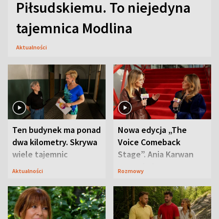
Piłsudskiemu. To niejedyna
tajemnica Modlina
Aktualności
Ten budynek ma ponad
Nowa edycja „The
dwa kilometry. Skrywa
Voice Comeback
wiele tajemnic
Stage”. Ania Karwan
zapowiada
Aktualności
Rozmowy
niespodzianki