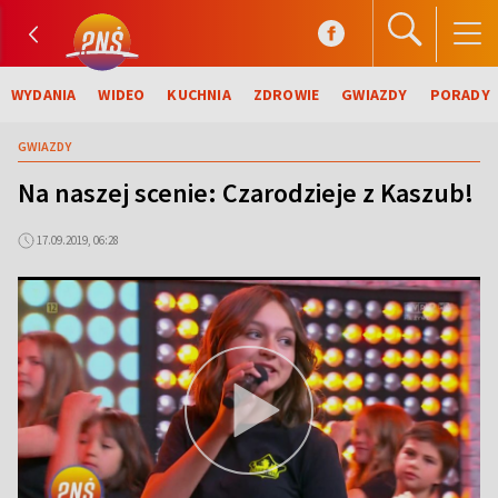
WYDANIA
WIDEO
KUCHNIA
ZDROWIE
GWIAZDY
PORADY
GWIAZDY
Na naszej scenie: Czarodzieje z Kaszub!
17.09.2019, 06:28