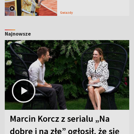
Gwiazdy
Najnowsze
Marcin Korcz z serialu „Na
dobre i na złe” ogłosił, że się