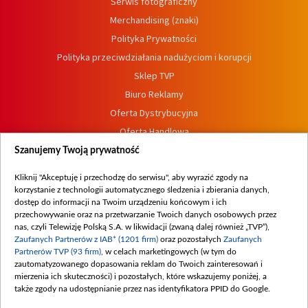
Serwis fotograficzny
Merchandising (znaki)
Polityka Prywatności
Polityka przeciwdziałania nadużyciom i korupcji
Sklep TVP
Biuro Reklamy
Oferta Dystrybucyjna
Oferta Handlowa
Dostępność
Szanujemy Twoją prywatność
Moje zgody
Kliknij "Akceptuję i przechodzę do serwisu", aby wyrazić zgody na
Procedura zgłoszeń wewnętrznych
korzystanie z technologii automatycznego śledzenia i zbierania danych,
dostęp do informacji na Twoim urządzeniu końcowym i ich
przechowywanie oraz na przetwarzanie Twoich danych osobowych przez
nas, czyli Telewizję Polską S.A. w likwidacji (zwaną dalej również „TVP”),
Zaufanych Partnerów z IAB* (1201 firm)
oraz pozostałych
Zaufanych
Partnerów TVP (93 firm)
, w celach marketingowych (w tym do
zautomatyzowanego dopasowania reklam do Twoich zainteresowań i
mierzenia ich skuteczności) i pozostałych, które wskazujemy poniżej, a
także zgody na udostępnianie przez nas identyfikatora PPID do Google.