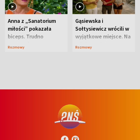
Anna z „Sanatorium
Gąsiewska i
miłości” pokazała
Sołtysiewicz wrócili w
biceps. Trudno
wyjątkowe miejsce. Na
uwierzyć, co przeszła
szlaku czekał
Rozmowy
Rozmowy
wcześniej
niedźwiedź