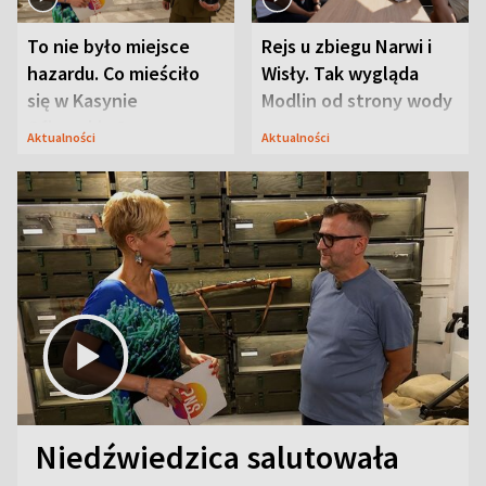
To nie było miejsce
Rejs u zbiegu Narwi i
hazardu. Co mieściło
Wisły. Tak wygląda
się w Kasynie
Modlin od strony wody
Oficerskim?
Aktualności
Aktualności
Niedźwiedzica salutowała